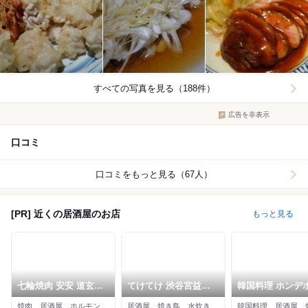
すべての写真を見る（188件）
広告を非表示
口コミ
口コミをもっと見る（67人）
[PR] 近くの居酒屋のお店
もっと見る
七輪焼肉 安安 道玄坂
てけてけ 渋谷宮益坂
韓国料理 ホンデ
店
店
ャ 渋谷店
焼肉、居酒屋、ホルモン
居酒屋、焼き鳥、水炊き
韓国料理、居酒屋、