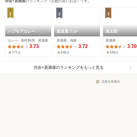
渋谷
×
居酒屋
のランキング（点数の高いお店）です。
1
2
3
ハブモアカレー
産直屋 たか
高太郎
カレー、創作料理、居酒屋
居酒屋、海鮮
居酒屋
3.73
3.72
3.70
777人
536人
549人
渋谷×居酒屋
のランキングをもっと見る
広告を非表示