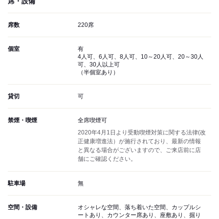
席・設備
席数
220席
個室
有
4人可、6人可、8人可、10～20人可、20～30人
可、30人以上可
（半個室あり）
貸切
可
禁煙・喫煙
全席喫煙可
2020年4月1日より受動喫煙対策に関する法律(改
正健康増進法）が施行されており、最新の情報
と異なる場合がございますので、ご来店前に店
舗にご確認ください。
駐車場
無
空間・設備
オシャレな空間、落ち着いた空間、カップルシ
ートあり、カウンター席あり、座敷あり、掘り