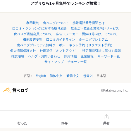
アプリなら1ヶ月無料でランキング検索！
利用規約
食べログについて
携帯電話番号認証とは
口コミ・ランキングに対する取り組み
飲食店・飲食企業様向けサービス
食べログ店舗会員について
広告（メーカー・団体様等向け）について
機能改善要望
口コミガイドライン
食べログプレミアム
食べログプレミアム無料クーポン
ネット予約（リクエスト予約）
個人情報保護方針
外部送信（オプトアウト）
特定商取引法に基づく表記
推奨環境
ヘルプ・お問い合わせ
採用情報
企業情報
キーワード一覧
サイトマップ
チェーン一覧
言語：
English
简体中文
繁體中文
한국어
日本語
©Kakaku.com, Inc.
行った
保存
共有