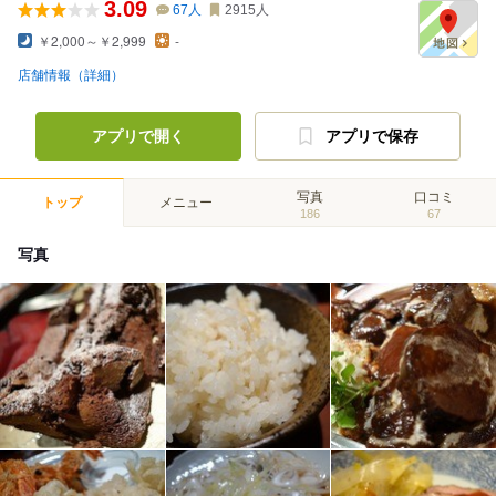
3.09
67
人
2915
人
￥2,000～￥2,999
-
店舗情報（詳細）
アプリで開く
アプリで保存
写真
口コミ
トップ
メニュー
186
67
写真