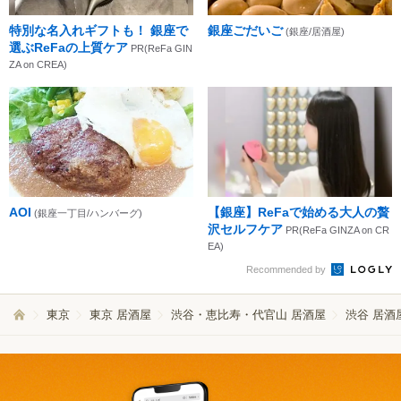
特別な名入れギフトも！ 銀座で
銀座ごだいご
(銀座/居酒屋)
選ぶReFaの上質ケア
PR(ReFa GIN
ZA on CREA)
AOI
【銀座】ReFaで始める大人の贅
(銀座一丁目/ハンバーグ)
沢セルフケア
PR(ReFa GINZA on CR
EA)
Recommended by
東京
東京 居酒屋
渋谷・恵比寿・代官山 居酒屋
渋谷 居酒