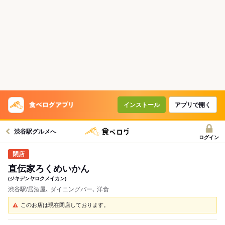
インストール
アプリで開く
渋谷駅グルメへ
ログイン
直伝家ろくめいかん
(ジキデンヤロクメイカン)
渋谷駅/居酒屋､ ダイニングバー､ 洋食
このお店は現在閉店しております。