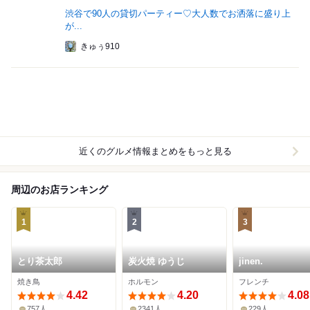
渋谷で90人の貸切パーティー♡大人数でお洒落に盛り上
が...
きゅぅ910
近くのグルメ情報まとめをもっと見る
周辺のお店ランキング
1
2
3
とり茶太郎
炭火焼 ゆうじ
jinen.
焼き鳥
ホルモン
フレンチ
4.42
4.20
4.08
757人
2341人
229人