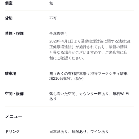
個室
無
貸切
不可
禁煙・喫煙
全席喫煙可
2020年4月1日より受動喫煙対策に関する法律(改
正健康増進法）が施行されており、最新の情報
と異なる場合がございますので、ご来店前に店
舗にご確認ください。
駐車場
無（近くの有料駐車場：渋谷マークシティ駐車
場210台収容、ほか）
空間・設備
落ち着いた空間、カウンター席あり、無料Wi-Fi
あり
メニュー
ドリンク
日本酒あり、焼酎あり、ワインあり