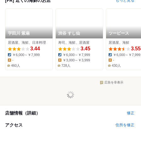
[PR] 近くの海鮮のお店
もっと見る
宇田川 紫扇
渋谷 すし仙
ツーピース
居酒屋、海鮮、日本料理
寿司、海鮮、居酒屋
居酒屋、海鮮
3.44
3.45
3.55
￥6,000～￥7,999
￥6,000～￥7,999
￥6,000～￥7,999
Dinner:
Dinner:
Dinner:
-
￥3,000～￥3,999
-
Lunch:
Lunch:
Lunch:
460人
728人
430人
広告を非表示
店舗情報（詳細）
修正
アクセス
住所を修正