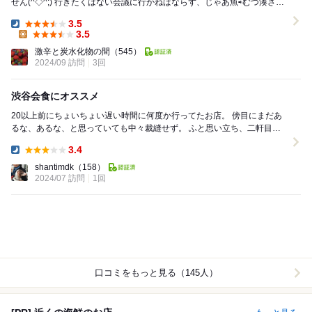
せん(^◇^;) 行きたくはない会議に行かねばならず、じゃあ魚⇨むつ湊さん
やんと前の日から決めておりました。 ...
3.5
Dinner:
3.5
Lunch:
激辛と炭水化物の間
（545）
2024/09 訪問
3回
渋谷会食にオススメ
20以上前にちょいちょい遅い時間に何度か行ってたお店。 傍目にまだあ
るな、あるな、と思っていても中々裁縫せず。 ふと思い立ち、二軒目に
仕事仲間と訪問。 覚えててくれて、そ...
3.4
Dinner:
shantimdk
（158）
2024/07 訪問
1回
口コミをもっと見る（145人）