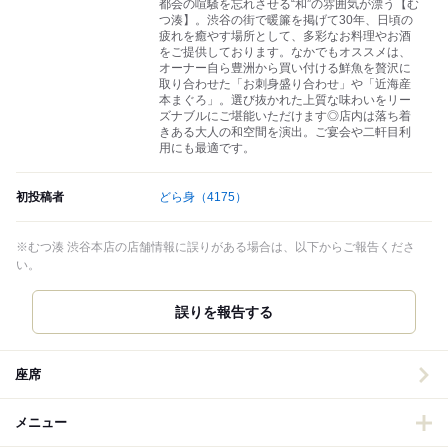
都会の喧騒を忘れさせる“和”の雰囲気が漂う【む
つ湊】。渋谷の街で暖簾を掲げて30年、日頃の
疲れを癒やす場所として、多彩なお料理やお酒
をご提供しております。なかでもオススメは、
オーナー自ら豊洲から買い付ける鮮魚を贅沢に
取り合わせた「お刺身盛り合わせ」や「近海産
本まぐろ」。選び抜かれた上質な味わいをリー
ズナブルにご堪能いただけます◎店内は落ち着
きある大人の和空間を演出。ご宴会や二軒目利
用にも最適です。
初投稿者
どら身
（4175）
※むつ湊 渋谷本店の店舗情報に誤りがある場合は、以下からご報告くださ
い。
誤りを報告する
座席
メニュー