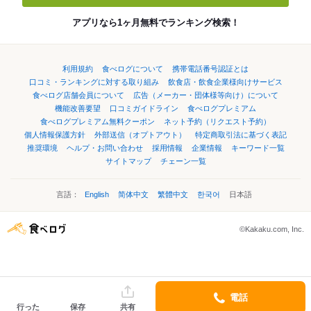
アプリなら1ヶ月無料でランキング検索！
利用規約
食べログについて
携帯電話番号認証とは
口コミ・ランキングに対する取り組み
飲食店・飲食企業様向けサービス
食べログ店舗会員について
広告（メーカー・団体様等向け）について
機能改善要望
口コミガイドライン
食べログプレミアム
食べログプレミアム無料クーポン
ネット予約（リクエスト予約）
個人情報保護方針
外部送信（オプトアウト）
特定商取引法に基づく表記
推奨環境
ヘルプ・お問い合わせ
採用情報
企業情報
キーワード一覧
サイトマップ
チェーン一覧
言語：
English
简体中文
繁體中文
한국어
日本語
©Kakaku.com, Inc.
電話
行った
保存
共有