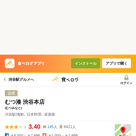
インストール
アプリで開く
渋谷駅グルメへ
ログイン
公式
むつ湊 渋谷本店
(むつみなと)
渋谷駅/海鮮､ 日本料理､ 居酒屋
3.40
145
人
8421
人
￥6,000～￥7,999
￥1,000～￥1,999