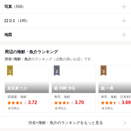
写真
（559）
口コミ
（145）
地図
周辺の海鮮・魚介ランキング
渋谷
×
海鮮・魚介
のランキング（点数の高いお店）です。
1
2
3
産直屋 たか
鮨 利崎 渋谷
鮨 一喜
居酒屋、海鮮
寿司、海鮮
寿司、海鮮、日本料
3.72
3.70
3.69
536人
452人
109人
渋谷×海鮮・魚介
のランキングをもっと見る