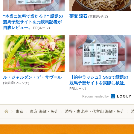
"本当に無料で当たる？" 話題の
蕎麦 流石
(東銀座/そば)
競馬予想サイトを元競馬記者が
自腹レビュー。
PR(ルーツ)
ル・ジャルダン・デ・サヴール
【的中ラッシュ】SNSで話題の
競馬予想サイトを実際に検証。
(東銀座/フレンチ)
PR(ルーツ)
Recommended by
東京
東京 海鮮・魚介
渋谷・恵比寿・代官山 海鮮・魚介