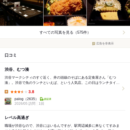
すべての写真を見る（575件）
広告を非表示
口コミ
渋谷、むつ湊
渋谷マークシティのすぐ近く、井の頭線のそばにある定食屋さん「むつ
湊」。渋谷で魚のランチといえば、という人気店。この日はランチタイム
で前を通りかかったら入れそうだったのでスルッと。 ...
3.8
Lunch:
palog
（2635）
2026/05 訪問
1回
レベル高過ぎ
職場が渋谷なので、渋谷にはいるんですが、駅周辺滅多に来なくてすみま