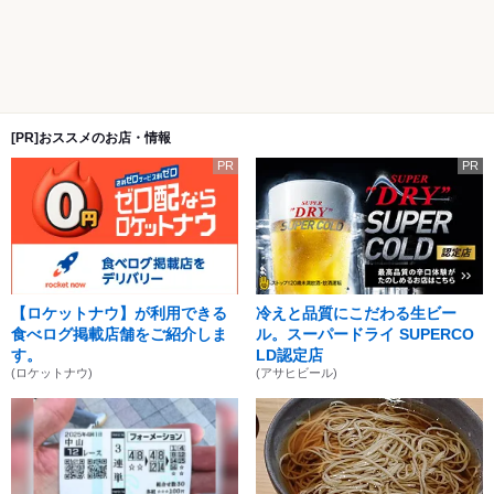
[PR]おススメのお店・情報
PR
PR
【ロケットナウ】が利用できる
冷えと品質にこだわる生ビー
食べログ掲載店舗をご紹介しま
ル。スーパードライ SUPERCO
す。
LD認定店
(ロケットナウ)
(アサヒビール)