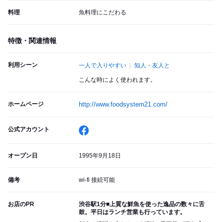
料理
魚料理にこだわる
特徴・関連情報
利用シーン
一人で入りやすい
知人・友人と
こんな時によく使われます。
ホームページ
http://www.foodsystem21.com/
公式アカウント
オープン日
1995年9月18日
備考
wi-fi 接続可能
お店のPR
渋谷駅1分■上質な鮮魚を使った逸品の数々に舌
鼓。平日はランチ営業も行っています。