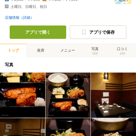
土曜日、日曜日、祝日
店舗情報（詳細）
アプリで開く
アプリで保存
写真
口コミ
トップ
座席
メニュー
559
145
写真