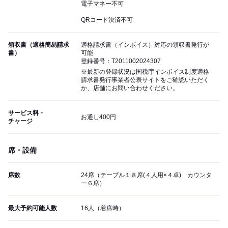
電子マネー不可
QRコード決済不可
領収書（適格簡易請求
適格請求書（インボイス）対応の領収書発行が
書）
可能
登録番号：T2011002024307
※最新の登録状況は国税庁インボイス制度適格
請求書発行事業者公表サイトをご確認いただく
か、店舗にお問い合わせください。
サービス料・
お通し400円
チャージ
席・設備
席数
24席（テーブル１８席(４人用×４卓) カウンタ
ー６席）
最大予約可能人数
16人（着席時）