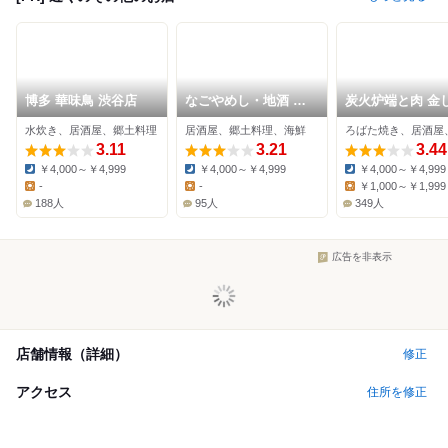
博多 華味鳥 渋谷店
なごやめし・地酒 名
炭火炉端と肉 金
古屋バル 渋谷店
もじ
水炊き、居酒屋、郷土料理
居酒屋、郷土料理、海鮮
ろばた焼き、居酒屋
3.11
3.21
3.44
￥4,000～￥4,999
￥4,000～￥4,999
￥4,000～￥4,999
Dinner:
Dinner:
Dinner:
-
-
￥1,000～￥1,999
Lunch:
Lunch:
Lunch:
188人
95人
349人
広告を非表示
店舗情報（詳細）
修正
アクセス
住所を修正