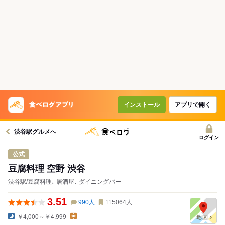
インストール
アプリで開く
渋谷駅グルメへ
ログイン
公式
豆腐料理 空野 渋谷
渋谷駅/豆腐料理､ 居酒屋､ ダイニングバー
3.51
990
人
115064
人
￥4,000～￥4,999
-