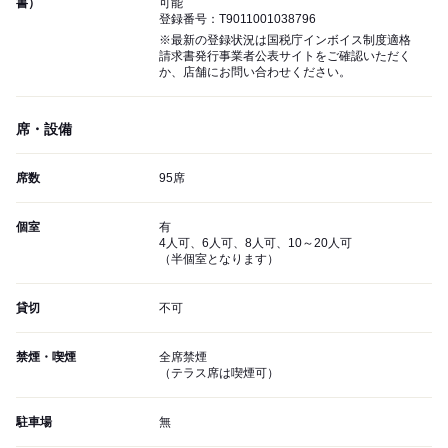
書）
可能
登録番号：T9011001038796
※最新の登録状況は国税庁インボイス制度適格
請求書発行事業者公表サイトをご確認いただく
か、店舗にお問い合わせください。
席・設備
席数
95席
個室
有
4人可、6人可、8人可、10～20人可
（半個室となります）
貸切
不可
禁煙・喫煙
全席禁煙
（テラス席は喫煙可）
駐車場
無