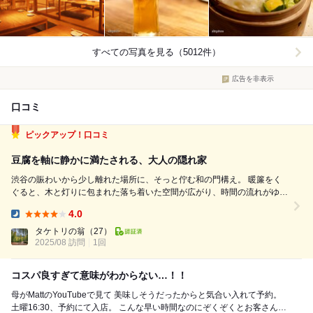
すべての写真を見る（5012件）
広告を非表示
口コミ
ピックアップ！口コミ
豆腐を軸に静かに満たされる、大人の隠れ家
渋谷の賑わいから少し離れた場所に、そっと佇む和の門構え。 暖簾をく
ぐると、木と灯りに包まれた落ち着いた空間が広がり、時間の流れがゆる
やかになるような感覚になる。 料理は豆腐を主役に据えつつ、季節感や
4.0
素材の良さを活かした構成。 どの皿も奇をてらわず、丁寧に仕上げられ
Dinner:
ている。特に印象に残ったの...
タケトリの翁
（27）
2025/08 訪問
1回
コスパ良すぎて意味がわからない…！！
母がMattのYouTubeで見て 美味しそうだったからと気合い入れて予約。
土曜16:30、予約にて入店。 こんな早い時間なのにぞくぞくとお客さん