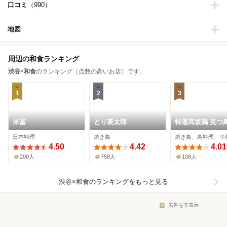
口コミ
（990）
地図
周辺の和食ランキング
渋谷
×
和食
のランキング（点数の高いお店）です。
1
2
3
末冨
とり茶太郎
特選髙坂鶏 克つ
日本料理
焼き鳥
焼き鳥、鳥料理、串
4.50
4.42
4.01
200人
758人
108人
渋谷×和食
のランキングをもっと見る
広告を非表示