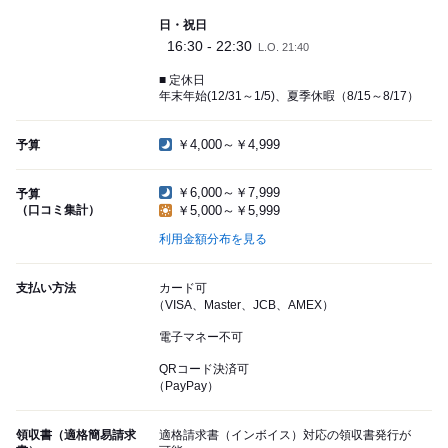
日・祝日
16:30 - 22:30
L.O. 21:40
■ 定休日
年末年始(12/31～1/5)、夏季休暇（8/15～8/17）
￥4,000～￥4,999
予算
￥6,000～￥7,999
予算
（口コミ集計）
￥5,000～￥5,999
利用金額分布を見る
支払い方法
カード可
（VISA、Master、JCB、AMEX）
電子マネー不可
QRコード決済可
（PayPay）
領収書（適格簡易請求
適格請求書（インボイス）対応の領収書発行が