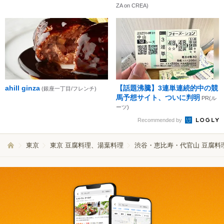
ZA on CREA)
ahill ginza
【話題沸騰】3連単連続的中の競
(銀座一丁目/フレンチ)
馬予想サイト、ついに判明
PR(ル
ーツ)
Recommended by
東京
東京 豆腐料理、湯葉料理
渋谷・恵比寿・代官山 豆腐料