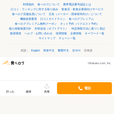
利用規約
食べログについて
携帯電話番号認証とは
口コミ・ランキングに対する取り組み
飲食店・飲食企業様向けサービス
食べログ店舗会員について
広告（メーカー・団体様等向け）について
機能改善要望
口コミガイドライン
食べログプレミアム
食べログプレミアム無料クーポン
ネット予約（リクエスト予約）
個人情報保護方針
外部送信（オプトアウト）
特定商取引法に基づく表記
推奨環境
ヘルプ・お問い合わせ
採用情報
企業情報
キーワード一覧
サイトマップ
チェーン一覧
言語：
English
简体中文
繁體中文
한국어
日本語
©Kakaku.com, Inc.
電話
行った
保存
共有