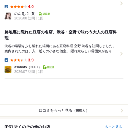
が。 なるほどこれが人気...
4.0
Dinner:
のん ꪔ̤̮ ⸝⋆
（5）
2026/08 訪問
1回
路地裏に隠れた豆腐の名店。渋谷・空野で味わう大人の豆腐料
理
渋谷の喧騒を少し離れた場所にある豆腐料理 空野 渋谷を訪問しました。
案内されたのは、入口近くの小さな個室。 隠れ家らしい雰囲気があり、
落ち着いて食事ができる空間です。ただ、そ...
3.9
Dinner:
asanoto
（2001）
2026/07 訪問
1回
口コミをもっと見る（990人）
[PR] 近くのその他のお店
もっと見る