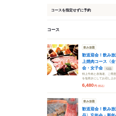
コースを指定せずに予約
コース
飲み放題
歓送迎会！飲み放
上焼肉コース〈全
会・女子会
12品
特上牛肉と赤海老、ご用意
を塩焼きにしてお召し上
6,480
円
(税込)
飲み放題
歓送迎会！飲み放
品〉忘年会・新年