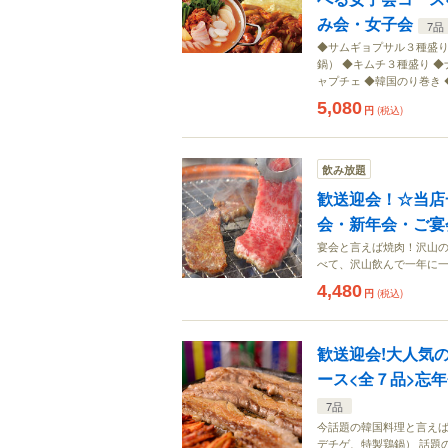
み会・女子会
7品
◆サムギョプサル３種盛り
鍋） ◆キムチ３種盛り ◆
ャプチェ ◆韓国のり巻き
5,080
円
(税込)
飲み放題
歓送迎会！☆当店
会・新年会・ご宴
宴会と言えば焼肉！沢山の
べて、沢山飲んで一年に
4,480
円
(税込)
歓送迎会!大人気
ース<全７品>忘
7品
今話題の韓国料理と言え
デチゲ、特製鶏鍋） 話題