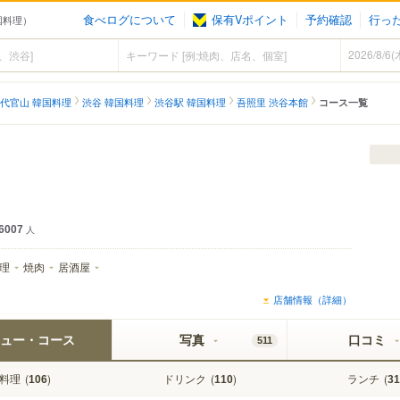
食べログについて
保有Vポイント
予約確認
行っ
国料理）
代官山 韓国料理
渋谷 韓国料理
渋谷駅 韓国料理
吾照里 渋谷本館
コース一覧
6007
人
理
焼肉
居酒屋
店舗情報（詳細）
ュー・コース
写真
口コミ
511
料理
(
)
ドリンク
(
)
ランチ
(
106
110
31