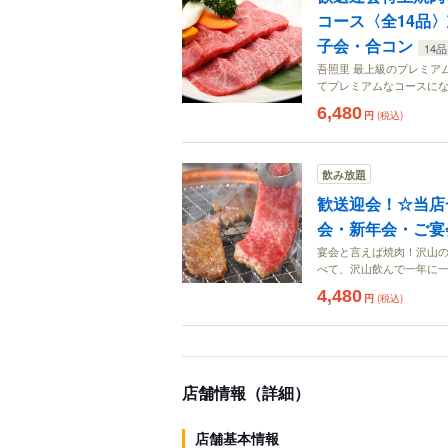
コース〈全14品
子会・合コン
14品
吾照里 最上級のプレミア
てプレミアムなコースに
6,480
円
(税込)
飲み放題
歓送迎会！☆当店
会・新年会・ご宴
宴会と言えば焼肉！沢山の
べて、沢山飲んで一年に
4,480
円
(税込)
店舗情報（詳細）
店舗基本情報