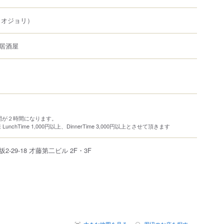
（オジョリ）
居酒屋
間が２時間になります。
unchTime 1,000円以上、DinnerTime 3,000円以上とさせて頂きます
坂
2-29-18
才藤第二ビル 2F・3F
大きな地図を見る
周辺のお店を探す