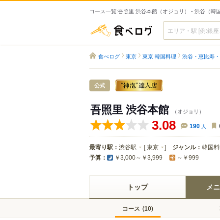
コース一覧:吾照里 渋谷本館（オジョリ） - 渋谷（韓
食べログ
食べログ
東京
東京 韓国料理
渋谷・恵比寿・
公式
吾照里 渋谷本館
（オジョリ）
3.08
190
人
最寄り駅：
渋谷駅
[
東京
]
ジャンル：
韓国料
予算：
￥3,000～￥3,999
～￥999
トップ
メニ
コース
(
)
10