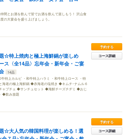
仲間とお酒を飲んで皆でお酒を飲んで楽しもう！ 沢山食
一度の大宴会を盛り上げましょう。
予約する
題☆特上焼肉と極上海鮮鍋が楽しめ
コース詳細
ース〈全14品〉忘年会・新年会・ご宴
会
14品
和牛特上カルビ ・和牛特上ハラミ ・和牛特上ロース ・特
キと海老の極上海鮮鍋 ◆赤海老の塩焼き ◆キムチ･ナムル６
チャプチェ ◆サンチュセット ◆海鮮チーズチヂミ ◆おじ
ト ◆飲み放題
予約する
題☆大人気の韓国料理が楽しめる！選
コース詳細
<全７品>忘年会・新年会・ご宴会・飲