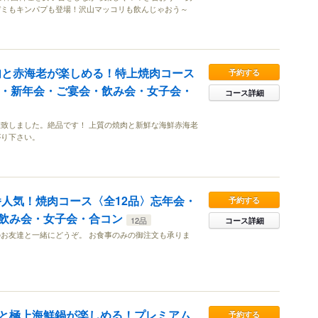
ヂミもキンパプも登場！沢山マッコリも飲んじゃおう～
肉と赤海老が楽しめる！特上焼肉コース
予約する
会・新年会・ご宴会・飲み会・女子会・
コース詳細
致しました。絶品です！ 上質の焼肉と新鮮な海鮮赤海老
がり下さい。
番人気！焼肉コース〈全12品〉忘年会・
予約する
飲み会・女子会・合コン
12品
コース詳細
お友達と一緒にどうぞ。 お食事のみの御注文も承りま
と極上海鮮鍋が楽しめる！プレミアム
予約する