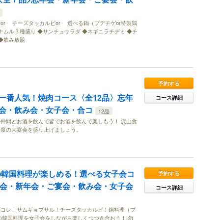
or チーズタッカルビor 選べる鍋（プデチゲor特製鶏
ナムル３種盛り ◆サンチュサラダ ◆ネギニラチヂミ ◆チ
 ◆飲み放題
予約する
一番人気！焼肉コース〈全12品〉忘年
コース詳細
会・飲み会・女子会・合コ
12品
仲間とお酒を飲んで皆でお酒を飲んで楽しもう！ 沢山食
一度の大宴会を盛り上げましょう。
の韓国料理が楽しめる！選べる女子会コ
予約する
年会・新年会・ご宴会・飲み会・女子会
コース詳細
ばコレ！サムギョプサル！チーズタッカルビ！鍋料理（プ
の韓国料理を女子会をしながら楽しくつつき合おう！ 勿