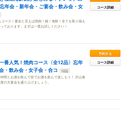
〉忘年会・新年会・ご宴会・飲み会・女
コース詳細
ムコース！宴会と言えば焼肉！鍋！海鮮！全てを取り揃え
なっております。まずは一度お試しください！
予約する
一番人気！焼肉コース〈全12品〉忘年
コース詳細
会・飲み会・女子会・合コ
12品
仲間とお酒を飲んで皆でお酒を飲んで楽しもう！ 沢山食
一度の大宴会を盛り上げましょう。