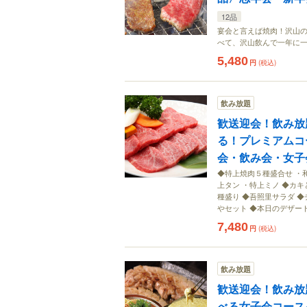
12品
宴会と言えば焼肉！沢山の
べて、沢山飲んで一年に
5,480
円
(税込)
飲み放題
歓送迎会！飲み放
る！プレミアムコ
会・飲み会・女子
◆特上焼肉５種盛合せ ・
上タン ・特上ミノ ◆カ
種盛り ◆吾照里サラダ ◆
やセット ◆本日のデザー
7,480
円
(税込)
飲み放題
歓送迎会！飲み放
べる女子会コース