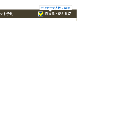
ディナーで人数 × 50pt
ット予約
貯まる・使える