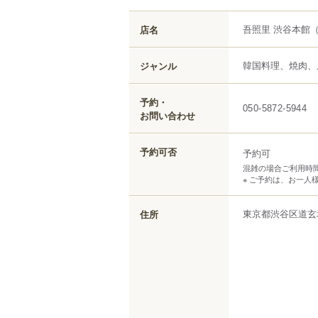
吾照里 渋谷本館
店名
韓国料理、焼肉、
ジャンル
予約・
050-5872-5944
お問い合わせ
予約可否
予約可
混雑の場合ご利用時
※ ご予約は、お一人様 L
東京都
渋谷区
道玄
住所