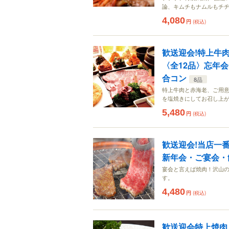
論、キムチもナムルもチ
4,080
円
(税込)
歓送迎会!特上牛
〈全12品〉忘年
合コン
8品
特上牛肉と赤海老、ご用意
を塩焼きにしてお召し上
5,480
円
(税込)
歓送迎会!当店一
新年会・ご宴会・
宴会と言えば焼肉！沢山の
す。
4,480
円
(税込)
歓送迎会特上焼肉