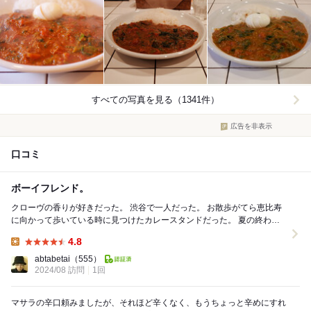
すべての写真を見る（1341件）
広告を非表示
口コミ
ボーイフレンド。
クローヴの香りが好きだった。 渋谷で一人だった。 お散歩がてら恵比寿
に向かって歩いている時に見つけたカレースタンドだった。 夏の終わり
になるとわたしの身体はカレーを欲...
4.8
Lunch:
abtabetai
（555）
2024/08 訪問
1回
マサラの辛口頼みましたが、それほど辛くなく、もうちょっと辛めにすれ