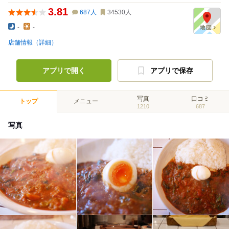
3.81
687
人
34530
人
-
-
店舗情報（詳細）
アプリで開く
アプリで保存
写真
口コミ
トップ
メニュー
1210
687
写真