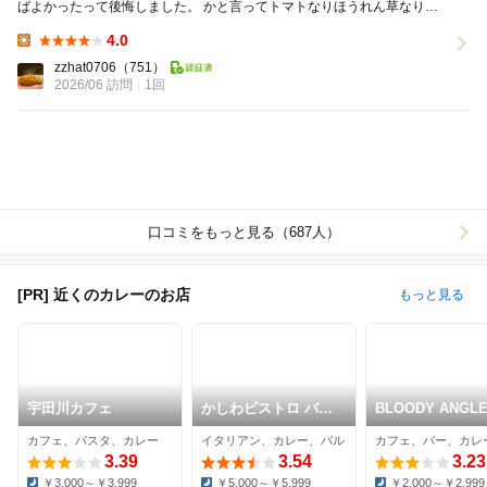
ばよかったって後悔しました。 かと言ってトマトなりほうれん草なり健
康に野菜取れて嬉しいです。 行列はやばいです...
4.0
Lunch:
zzhat0706
（751）
2026/06 訪問
1回
口コミをもっと見る（687人）
[PR] 近くのカレーのお店
もっと見る
宇田川カフェ
かしわビストロ バン
BLOODY ANGL
バン
Dougen Tong
カフェ、パスタ、カレー
イタリアン、カレー、バル
カフェ、バー、カレ
3.39
3.54
3.23
￥3,000～￥3,999
￥5,000～￥5,999
￥2,000～￥2,999