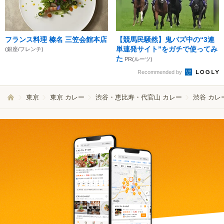
フランス料理 榛名 三笠会館本店
【競馬民騒然】鬼バズ中の“3連
単連発サイト”をガチで使ってみ
(銀座/フレンチ)
た
PR(ルーツ)
Recommended by
東京
東京 カレー
渋谷・恵比寿・代官山 カレー
渋谷 カレ