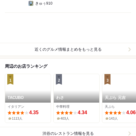
きゅぅ910
近くのグルメ情報まとめをもっと見る
周辺のお店ランキング
1
2
3
TACUBO
わさ
天ぷら 元吉
イタリアン
中華料理
天ぷら
4.35
4.34
4.06
1113人
403人
143人
渋谷
のレストラン情報を見る