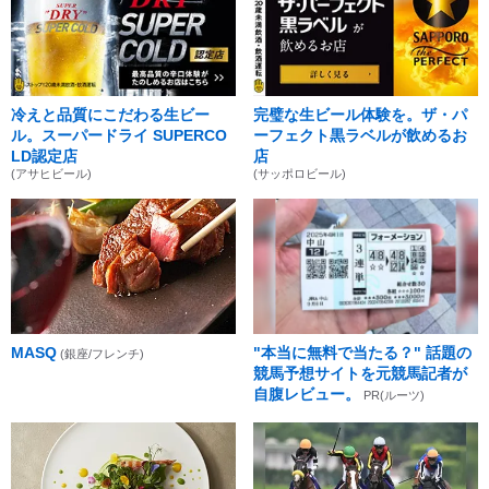
冷えと品質にこだわる生ビー
完璧な生ビール体験を。ザ・パ
ル。スーパードライ SUPERCO
ーフェクト黒ラベルが飲めるお
LD認定店
店
(アサヒビール)
(サッポロビール)
MASQ
"本当に無料で当たる？" 話題の
(銀座/フレンチ)
競馬予想サイトを元競馬記者が
自腹レビュー。
PR(ルーツ)