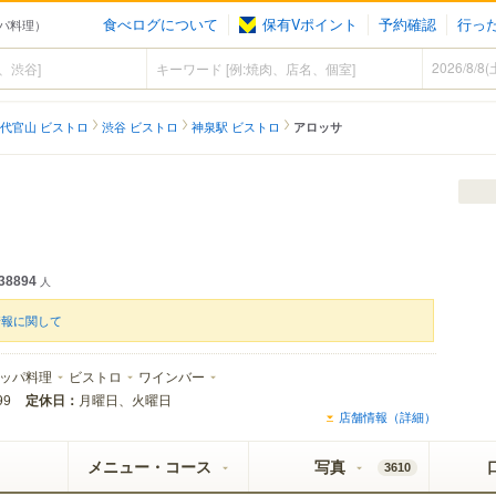
食べログについて
保有Vポイント
予約確認
行っ
ロッパ料理）
代官山 ビストロ
渋谷 ビストロ
神泉駅 ビストロ
アロッサ
38894
人
情報に関して
ッパ料理
ビストロ
ワインバー
定休日：
月曜日、火曜日
99
店舗情報（詳細）
メニュー・コース
写真
3610