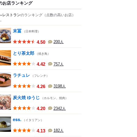
のお店ランキング
×レストラン
のランキング
（点数の高いお店）
。
末冨
（日本料理）
4.50
200
人
とり茶太郎
（焼き鳥）
4.42
757
人
ラチュレ
（フレンチ）
4.26
3198
人
炭火焼 ゆうじ
（ホルモン、焼肉）
4.20
2342
人
ess.
（イタリアン）
4.13
182
人