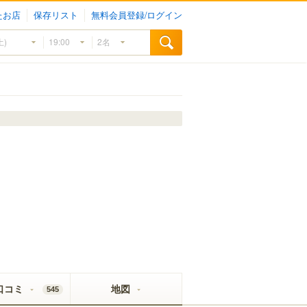
たお店
保存リスト
無料会員登録/ログイン
口コミ
地図
545