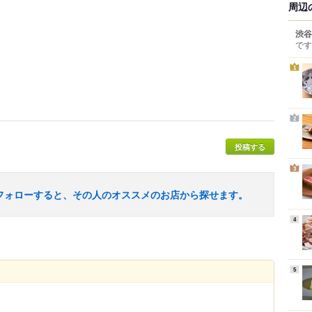
周辺
渋谷
です
1
2
投稿する
3
フォローすると、その人のオススメのお店から探せます。
4
5