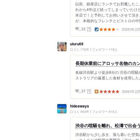
以前、銀座店にランチでお邪魔したこ
れから4年ほど経ってしまっていたけ
本店で！と予約してお伺いさせて頂き
が、本格的なフレンチとビストロの中間.
2025/06 訪
？
32
uluru69
口コミ 176件
フォロワー 119人
長期休業前にアロッサ名物のカ
各線渋谷駅より徒歩8分の 渋谷の喧騒か
ストラリアの厳選した食材を使用したお
2026/05 訪
？
37
hideaways
口コミ 363件
フォロワー 515人
渋谷の喧騒を離れ、松濤で出会
渋谷駅から少し歩き、落ち着いた空気
ーストラリア料理の専門店「アロッサ」