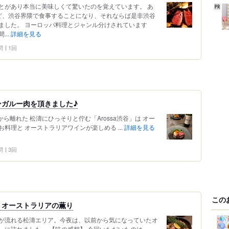
とがあり本当に美味しくて驚いたのを覚えています。 あ
ど、渋谷界隈で食事することになり、それならば是非渋谷
ました。 ヨーロッパ料理とジャンル分けされています
..
詳細を見る
問
1回
ンガルー肉を頂きました♪
ら離れた 松濤にひっそりと佇む「Arossa渋谷」は オー
料理と オーストラリアワインが楽しめる ...
詳細を見る
問
3回
この
うオーストラリアの薫り
が流れる松濤エリア。今夜は、以前から気になっていたオ
に訪れました。 【味の感想】 今回いただいたのは、...