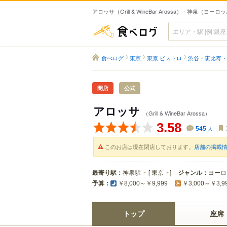
アロッサ（Grill & WineBar Arossa） - 神泉（ヨー
食べログ
食べログ
東京
東京 ビストロ
渋谷・恵比寿・
閉店
公式
アロッサ
（Grill & WineBar Arossa）
3.58
545
人
このお店は現在閉店しております。
店舗の掲載
最寄り駅：
神泉駅
[
東京
]
ジャンル：
ヨーロ
予算：
￥8,000～￥9,999
￥3,000～￥3,9
トップ
座席