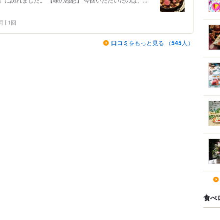
問
1回
口コミ
をもっと見る （
545
人）
食べ