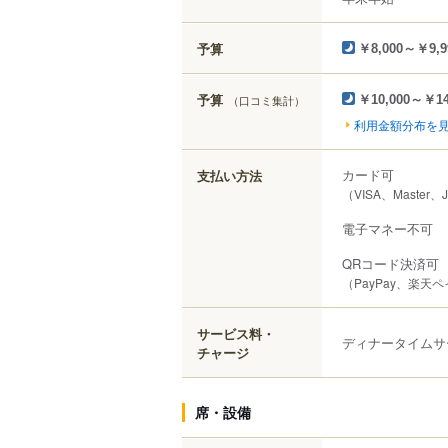
予算
￥8,000～￥9,9
予算
（口コミ集計）
￥10,000～￥14
利用金額分布を
カード可
支払い方法
（VISA、Master、
電子マネー不可
QRコード決済可
（PayPay、楽天
サービス料・
ディナータイムサ
チャージ
席・設備