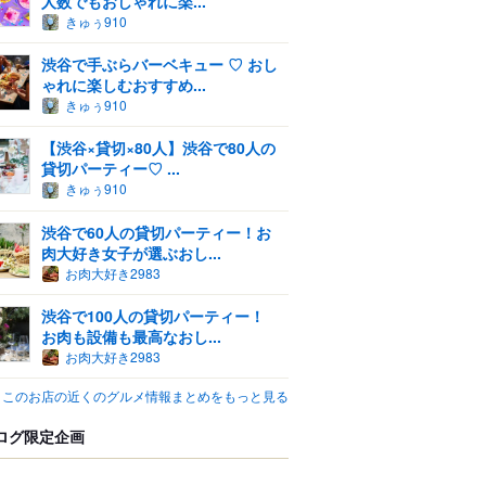
人数でもおしゃれに楽...
きゅぅ910
渋谷で手ぶらバーベキュー ♡ おし
ゃれに楽しむおすすめ...
きゅぅ910
【渋谷×貸切×80人】渋谷で80人の
貸切パーティー♡ ...
きゅぅ910
渋谷で60人の貸切パーティー！お
肉大好き女子が選ぶおし...
お肉大好き2983
渋谷で100人の貸切パーティー！
お肉も設備も最高なおし...
お肉大好き2983
このお店の近くのグルメ情報まとめをもっと見る
ログ限定企画