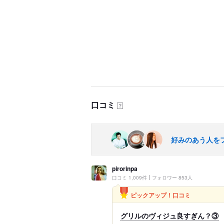
口コミ
？
好みのあう人を
pirorinpa
口コミ 1,009件
フォロワー 853人
ピックアップ！口コミ
グリルのヴィジュ良すぎん？③