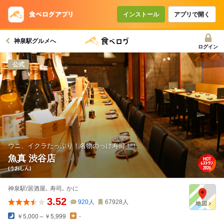
インストール
アプリで開く
神泉駅グルメへ
ログイン
公式
ウニ、イクラたっぷり！名物のっけ寿司！！
魚真 渋谷店
(うおしん)
神泉駅/居酒屋､ 寿司､ かに
3.52
920
人
67928
人
￥5,000～￥5,999
-