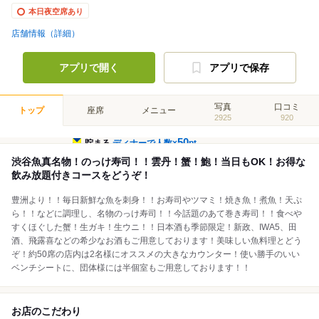
本日夜空席あり
店舗情報（詳細）
アプリで開く
アプリで保存
写真
口コミ
トップ
座席
メニュー
2925
920
50
貯まる
ディナーで人数×
pt
渋谷魚真名物！のっけ寿司！！雲丹！蟹！鮑！当日もOK！お得な
飲み放題付きコースをどうぞ！
豊洲より！！毎日新鮮な魚を刺身！！お寿司やツマミ！焼き魚！煮魚！天ぷ
ら！！などに調理し、名物のっけ寿司！！今話題のあて巻き寿司！！食べや
すくほぐした蟹！生ガキ！生ウニ！！日本酒も季節限定！新政、IWA5、田
酒、飛露喜などの希少なお酒もご用意しております！美味しい魚料理とどう
ぞ！約50席の店内は2名様にオススメの大きなカウンター！使い勝手のいい
ベンチシートに、団体様には半個室もご用意しております！！
お店のこだわり