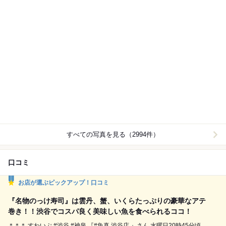
すべての写真を見る（2994件）
口コミ
お店が選ぶピックアップ！口コミ
『名物のっけ寿司』は雲丹、蟹、いくらたっぷりの豪華なアテ
巻き！！渋谷でコスパ良く美味しい魚を食べられるココ！
＊＊＊ すわいぷ #渋谷 #神泉 『#魚真 渋谷店 』さん 水曜日20時45分頃