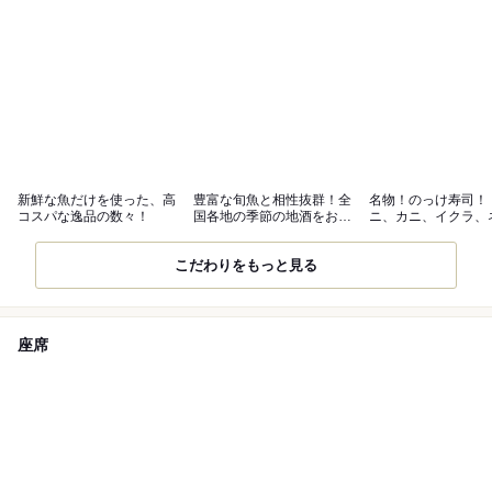
新鮮な魚だけを使った、高
豊富な旬魚と相性抜群！全
名物！のっけ寿司！
コスパな逸品の数々！
国各地の季節の地酒をお楽
ニ、カニ、イクラ、
しみ下さい！
ロたっぷり！！
こだわりをもっと見る
座席