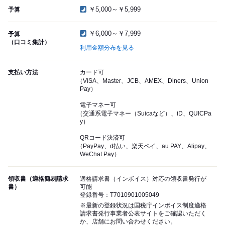
￥5,000～￥5,999
予算
￥6,000～￥7,999
予算
（口コミ集計）
利用金額分布を見る
支払い方法
カード可
（VISA、Master、JCB、AMEX、Diners、Union
Pay）
電子マネー可
（交通系電子マネー（Suicaなど）、iD、QUICPa
y）
QRコード決済可
（PayPay、d払い、楽天ペイ、au PAY、Alipay、
WeChat Pay）
領収書（適格簡易請求
適格請求書（インボイス）対応の領収書発行が
書）
可能
登録番号：T7010901005049
※最新の登録状況は国税庁インボイス制度適格
請求書発行事業者公表サイトをご確認いただく
か、店舗にお問い合わせください。