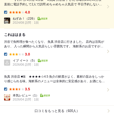
直前に電話予約して2人で訪問 めちゃめちゃ人気店で 平日予約しないと
ほぼ入れない！！ やっとお邪魔することができました 名物の「のっけ寿
4.0
司」を始め、 刺身や焼き魚、煮魚、天麩羅なとなど 美味しい魚料理をい
Dinner:
ただける 海鮮居酒屋！ 毎日豊洲から新鮮な魚を仕入れるみたい✨✨ ...
ねずみ！
（226）
2024/08 訪問
1回
これははまる
渋谷で魚料理が食べたくなり、 魚真 渋谷店に行きました。 店内は活気が
あり、 入った瞬間から人気店らしい雰囲気です。 海鮮系のお店ですが、
堅苦しい感じはなく、 ...
3.0
Dinner:
イブ イート
（5）
2026/06 訪問
1回
魚真 渋谷店 ■味 ★★★★☆4.5 魚介の鮮度がよく、素材の旨みをしっか
り感じられる味。海鮮系のメニューは全体的に安定感があり、お酒にもご
飯にも合う満足度の高い内容。 ...
3.5
Dinner:
本気レビュー
（1）
2026/04 訪問
1回
口コミをもっと見る（920人）