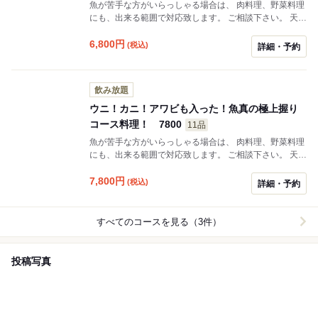
魚が苦手な方がいらっしゃる場合は、 肉料理、野菜料理
にも、出来る範囲で対応致します。 ご相談下さい。 天候
や入荷状況によっては、内容が変更になる場合が ござい
ます。
6,800
円
(税込)
詳細・予約
飲み放題
ウニ！カニ！アワビも入った！魚真の極上握り
コース料理！ 7800
11品
魚が苦手な方がいらっしゃる場合は、 肉料理、野菜料理
にも、出来る範囲で対応致します。 ご相談下さい。 天候
や入荷状況によっては、内容が変更になる場合が ござい
ます。
7,800
円
(税込)
詳細・予約
すべてのコースを見る（3件）
投稿写真