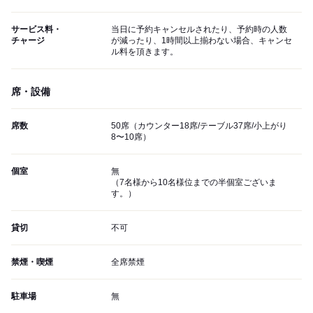
サービス料・
当日に予約キャンセルされたり、予約時の人数
チャージ
が減ったり、1時間以上揃わない場合、キャンセ
ル料を頂きます。
席・設備
席数
50席（カウンター18席/テーブル37席/小上がり
8〜10席）
個室
無
（7名様から10名様位までの半個室ございま
す。）
貸切
不可
禁煙・喫煙
全席禁煙
駐車場
無