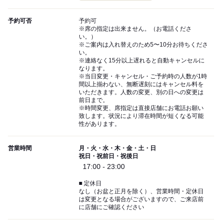
予約可否
予約可
※席の指定は出来ません。（お電話くださ
い。）
※ご案内は入れ替えのため5〜10分お待ちくださ
い。
※連絡なく15分以上遅れると自動キャンセルに
なります。
※当日変更・キャンセル・ご予約時の人数が1時
間以上揃わない、無断遅刻にはキャンセル料を
いただきます。人数の変更、別の日への変更は
前日まで。
※時間変更、席指定は直接店舗にお電話お願い
致します。状況により滞在時間が短くなる可能
性があります。
営業時間
月・火・水・木・金・土・日
祝日・祝前日・祝後日
17:00 - 23:00
■ 定休日
なし（お盆と正月を除く）、営業時間・定休日
は変更となる場合がございますので、ご来店前
に店舗にご確認ください