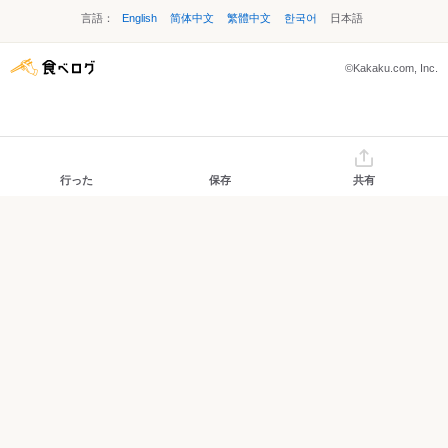
言語：
English
简体中文
繁體中文
한국어
日本語
©Kakaku.com, Inc.
行った
保存
共有