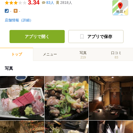
3.34
83
人
2818
人
-
-
店舗情報（詳細）
アプリで開く
アプリで保存
写真
口コミ
トップ
メニュー
219
83
写真