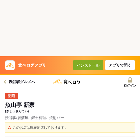
インストール
アプリで開く
渋谷駅グルメへ
ログイン
魚山亭 新寮
(ぎょっさんてい)
渋谷駅/居酒屋､ 郷土料理､ 焼酎バー
このお店は現在閉店しております。