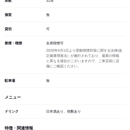
席数
32席
個室
無
貸切
可
禁煙・喫煙
全席喫煙可
2020年4月1日より受動喫煙対策に関する法律(改
正健康増進法）が施行されており、最新の情報
と異なる場合がございますので、ご来店前に店
舗にご確認ください。
駐車場
無
メニュー
ドリンク
日本酒あり、焼酎あり
特徴・関連情報