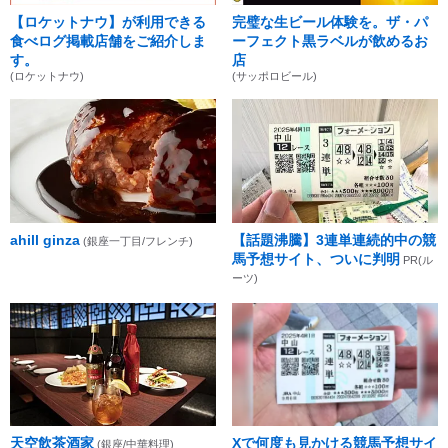
【ロケットナウ】が利用できる
完璧な生ビール体験を。ザ・パ
食べログ掲載店舗をご紹介しま
ーフェクト黒ラベルが飲めるお
す。
店
(ロケットナウ)
(サッポロビール)
ahill ginza
【話題沸騰】3連単連続的中の競
(銀座一丁目/フレンチ)
馬予想サイト、ついに判明
PR(ル
ーツ)
天空飲茶酒家
Xで何度も見かける競馬予想サイ
(銀座/中華料理)