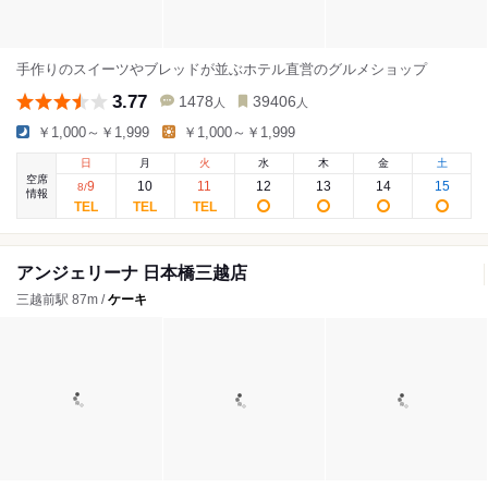
手作りのスイーツやブレッドが並ぶホテル直営のグルメショップ
3.77
1478
39406
人
人
￥1,000～￥1,999
￥1,000～￥1,999
日
月
火
水
木
金
土
空席
9
10
11
12
13
14
15
8
/
情報
アンジェリーナ 日本橋三越店
三越前駅 87m /
ケーキ