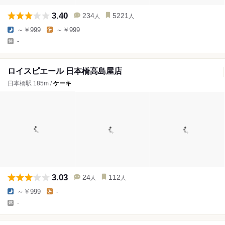
3.40
234
5221
人
人
～￥999
～￥999
-
ロイスピエール 日本橋高島屋店
日本橋駅 185m /
ケーキ
3.03
24
112
人
人
～￥999
-
-