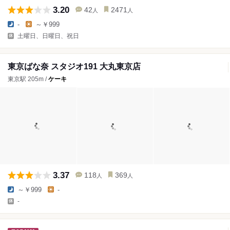
3.20
42
2471
人
人
-
～￥999
土曜日、日曜日、祝日
東京ばな奈 スタジオ191 大丸東京店
東京駅 205m /
ケーキ
3.37
118
369
人
人
～￥999
-
-