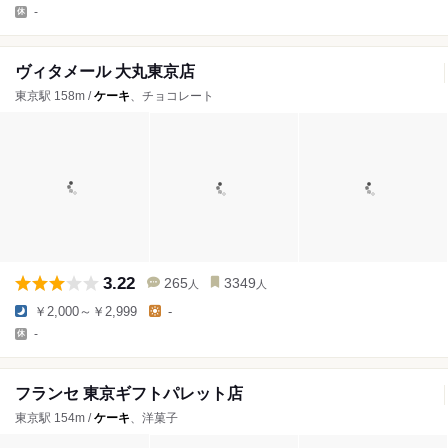
-
ヴィタメール 大丸東京店
東京駅 158m /
ケーキ
、チョコレート
3.22
265
3349
人
人
￥2,000～￥2,999
-
-
フランセ 東京ギフトパレット店
東京駅 154m /
ケーキ
、洋菓子