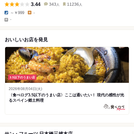
3.44
343
11236
人
人
～￥999
-
-
おいしいお店を発見
3.5以下のうまい店
2026年08月04日(火)
〈食べログ3.5以下のうまい店〉ここは通いたい！ 現代の感性が光
るスペイン郷土料理
サン・フルーツ 日本橋三越本店