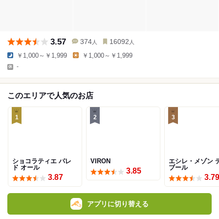
3.57
374
16092
人
人
￥1,000～￥1,999
￥1,000～￥1,999
-
このエリアで人気のお店
1
2
3
ショコラティエ パレ
VIRON
エシレ・メゾン 
ド オール
ブール
3.85
3.87
3.7
アプリに切り替える