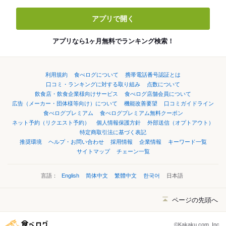
アプリで開く
アプリなら1ヶ月無料でランキング検索！
利用規約
食べログについて
携帯電話番号認証とは
口コミ・ランキングに対する取り組み
点数について
飲食店・飲食企業様向けサービス
食べログ店舗会員について
広告（メーカー・団体様等向け）について
機能改善要望
口コミガイドライン
食べログプレミアム
食べログプレミアム無料クーポン
ネット予約（リクエスト予約）
個人情報保護方針
外部送信（オプトアウト）
特定商取引法に基づく表記
推奨環境
ヘルプ・お問い合わせ
採用情報
企業情報
キーワード一覧
サイトマップ
チェーン一覧
言語：
English
简体中文
繁體中文
한국어
日本語
ページの先頭へ
©Kakaku.com, Inc.