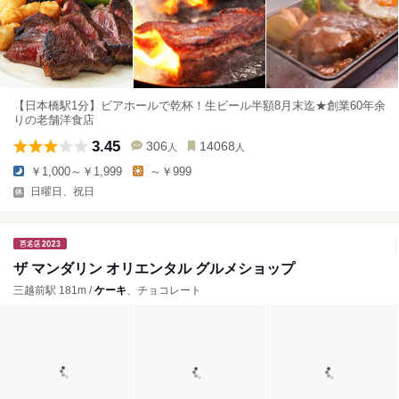
【日本橋駅1分】ビアホールで乾杯！生ビール半額8月末迄★創業60年余
りの老舗洋食店
3.45
306
14068
人
人
￥1,000～￥1,999
～￥999
日曜日、祝日
ザ マンダリン オリエンタル グルメショップ
三越前駅 181m /
ケーキ
、チョコレート