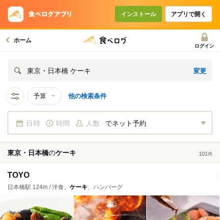
インストール
アプリで開く
ホーム
ログイン
変更
東京・日本橋 ケーキ
予算
他の検索条件
日時
時間
人数
でネット予約
東京・日本橋
の
ケーキ
101
件
TOYO
日本橋駅 124m / 洋食、
ケーキ
、ハンバーグ