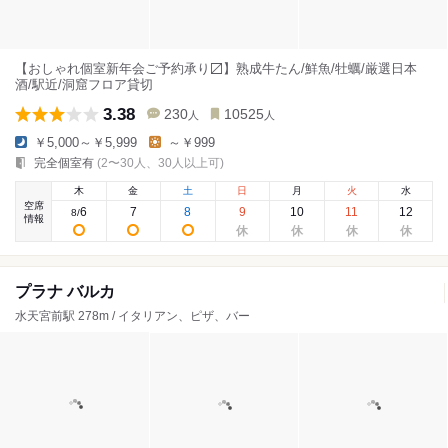
【おしゃれ個室新年会ご予約承り〼】熟成牛たん/鮮魚/牡蠣/厳選日本
酒/駅近/洞窟フロア貸切
3.38
230
10525
人
人
￥5,000～￥5,999
～￥999
完全個室有
(2〜30人、30人以上可)
木
金
土
日
月
火
水
空席
6
7
8
9
10
11
12
8
/
情報
プラナ バルカ
水天宮前駅 278m / イタリアン、ピザ、バー