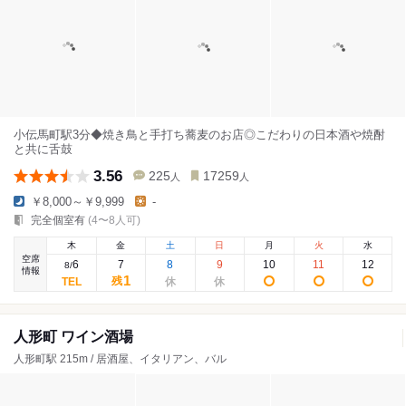
小伝馬町駅3分◆焼き鳥と手打ち蕎麦のお店◎こだわりの日本酒や焼酎
と共に舌鼓
3.56
225
17259
人
人
￥8,000～￥9,999
-
完全個室有
(4〜8人可)
木
金
土
日
月
火
水
空席
6
7
8
9
10
11
12
8
/
情報
1
残
人形町 ワイン酒場
人形町駅 215m / 居酒屋、イタリアン、バル