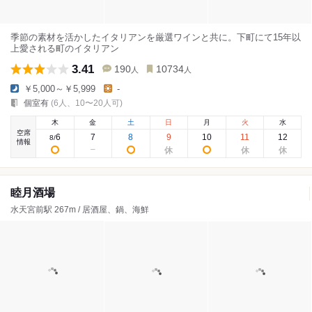
季節の素材を活かしたイタリアンを厳選ワインと共に。下町にて15年以
上愛される町のイタリアン
3.41
190
10734
人
人
￥5,000～￥5,999
-
個室有
(6人、10〜20人可)
木
金
土
日
月
火
水
空席
6
7
8
9
10
11
12
8
/
情報
睦月酒場
水天宮前駅 267m / 居酒屋、鍋、海鮮