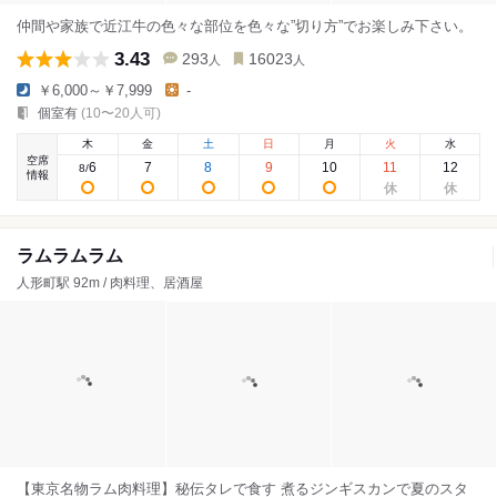
仲間や家族で近江牛の色々な部位を色々な”切り方”でお楽しみ下さい。
3.43
293
16023
人
人
￥6,000～￥7,999
-
個室有
(10〜20人可)
木
金
土
日
月
火
水
空席
6
7
8
9
10
11
12
8
/
情報
ラムラムラム
人形町駅 92m / 肉料理、居酒屋
【東京名物ラム肉料理】秘伝タレで食す 煮るジンギスカンで夏のスタ