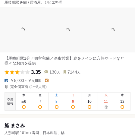
馬喰町駅 94m / 居酒屋、ジビエ料理
【馬喰町駅1分／個室完備／深夜営業】鹿をメインに穴熊やトドなど
様々なお肉を提供
3.35
130
7144
人
人
￥5,000～￥5,999
-
完全個室有
(4〜8人可)
木
金
土
日
月
火
水
空席
6
7
8
9
10
11
12
8
/
情報
鮨 まさみ
人形町駅 101m / 寿司、日本料理、鍋