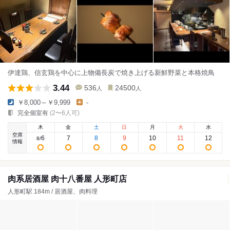
伊達鶏、信玄鶏を中心に上物備長炭で焼き上げる新鮮野菜と本格焼鳥
3.44
536
24500
人
人
￥8,000～￥9,999
-
完全個室有
(2〜6人可)
木
金
土
日
月
火
水
空席
6
7
8
9
10
11
12
8
/
情報
肉系居酒屋 肉十八番屋 人形町店
人形町駅 184m / 居酒屋、肉料理