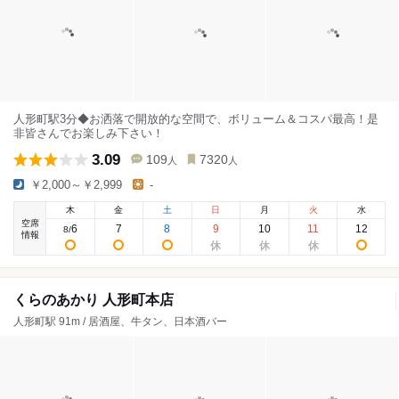
人形町駅3分◆お洒落で開放的な空間で、ボリューム＆コスパ最高！是
非皆さんでお楽しみ下さい！
3.09
109
7320
人
人
￥2,000～￥2,999
-
木
金
土
日
月
火
水
空席
6
7
8
9
10
11
12
8
/
情報
くらのあかり 人形町本店
人形町駅 91m / 居酒屋、牛タン、日本酒バー