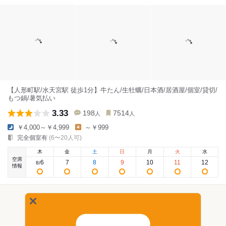
【人形町駅/水天宮駅 徒歩1分】牛たん/生牡蠣/日本酒/居酒屋/個室/貸切/
もつ鍋/暑気払い
3.33
198
7514
人
人
￥4,000～￥4,999
～￥999
完全個室有
(6〜20人可)
木
金
土
日
月
火
水
空席
6
7
8
9
10
11
12
8
/
情報