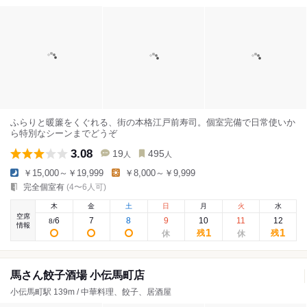
ふらりと暖簾をくぐれる、街の本格江戸前寿司。個室完備で日常使いか
ら特別なシーンまでどうぞ
3.08
19
495
人
人
￥15,000～￥19,999
￥8,000～￥9,999
完全個室有
(4〜6人可)
木
金
土
日
月
火
水
空席
6
7
8
9
10
11
12
8
/
情報
1
1
残
残
馬さん餃子酒場 小伝馬町店
小伝馬町駅 139m / 中華料理、餃子、居酒屋