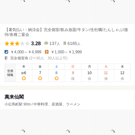
【暑気払い・納涼会】完全個室/飲み放題/牛タン/生牡蠣/たんしゃぶ/接
待/各種ご宴会
3.28
137
6185
人
人
￥4,000～￥4,999
￥1,000～￥1,999
完全個室有
(2〜30人、30人以上可)
木
金
土
日
月
火
水
空席
6
7
8
9
10
11
12
8
/
情報
萬来仙閣
小伝馬町駅 90m / 中華料理、居酒屋、ラーメン