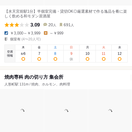
【水天宮前駅1分】半個室完備・貸切OK◎厳選素材で作る逸品を肴に楽
しく飲める和モダン居酒屋
3.09
20
691
人
人
￥3,000～￥3,999
～￥999
個室有
(4〜20人可)
木
金
土
日
月
火
水
空席
6
7
8
9
10
11
12
8
/
情報
焼肉専科 肉の切り方 集会所
人形町駅 131m / 焼肉、ホルモン、肉料理