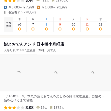
3.44
421
32785
人
人
￥6,000～￥7,999
￥1,000～￥1,999
個室有
(10〜20人可)
木
金
土
日
月
火
水
空席
6
7
8
9
10
11
12
8
/
情報
鮨とおでんアンド 日本橋小舟町店
人形町駅 314m / 居酒屋、寿司、おでん
【11/28OPEN】本気の鮨とおでんを楽しめる隠れ家居酒屋。自慢の一
品を心ゆくまで堪能
3.08
19
1372
人
人