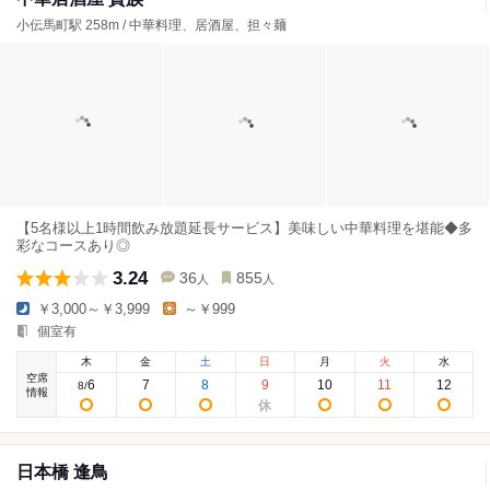
小伝馬町駅 258m / 中華料理、居酒屋、担々麺
【5名様以上1時間飲み放題延長サービス】美味しい中華料理を堪能◆多
彩なコースあり◎
3.24
36
855
人
人
￥3,000～￥3,999
～￥999
個室有
木
金
土
日
月
火
水
空席
6
7
8
9
10
11
12
8
/
情報
日本橋 逢鳥