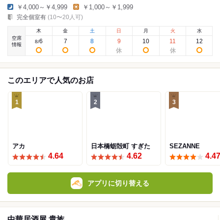
￥4,000～￥4,999
￥1,000～￥1,999
完全個室有
(10〜20人可)
木
金
土
日
月
火
水
空席
6
7
8
9
10
11
12
8
/
情報
このエリアで人気のお店
1
2
3
アカ
日本橋蛎殻町 すぎた
SEZANNE
4.64
4.62
4.4
アプリに切り替える
中華居酒屋 貴族