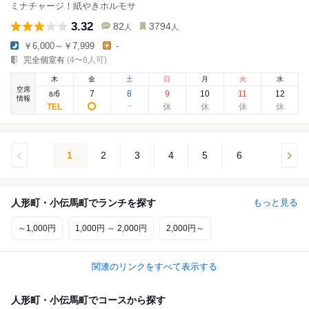
ミナチャージ！紙やきホルモサ
3.32
82
3794
人
人
￥6,000～￥7,999
-
完全個室有
(4〜8人可)
木
金
土
日
月
火
水
空席
6
7
8
9
10
11
12
8
/
情報
1
2
3
4
5
6
人形町・小伝馬町でランチを探す
もっと見る
～1,000円
1,000円 ～ 2,000円
2,000円～
関連のリンクをすべて表示する
人形町・小伝馬町でコースから探す