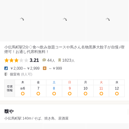
小伝馬町駅2分◇食べ飲み放題コースや馬さん名物黒豚大餃子が自慢♪喫
煙可！お通し代席料無料！
3.21
44
1823
人
人
￥2,000～￥2,999
～￥999
個室有
(8人可)
木
金
土
日
月
火
水
空席
6
7
8
9
10
11
12
8
/
情報
馥や
小伝馬町駅 140m / そば、焼き鳥、居酒屋