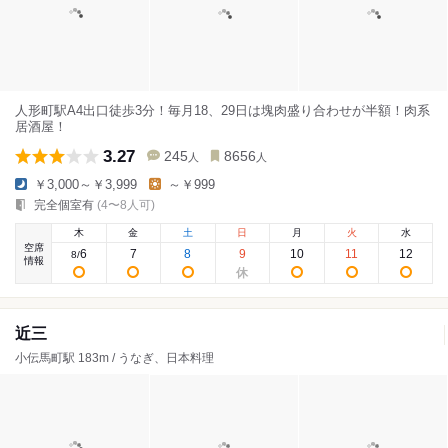
人形町駅A4出口徒歩3分！毎月18、29日は塊肉盛り合わせが半額！肉系
居酒屋！
3.27
245
8656
人
人
￥3,000～￥3,999
～￥999
完全個室有
(4〜8人可)
木
金
土
日
月
火
水
空席
6
7
8
9
10
11
12
8
/
情報
近三
小伝馬町駅 183m / うなぎ、日本料理