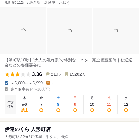
浜町駅 112m / 焼き鳥、居酒屋、水炊き
【浜町駅10秒】“大人の隠れ家”で特別な一本を｜完全個室完備｜歓送迎
会などの各種宴会に
3.36
219
15282
人
人
￥5,000～￥5,999
-
完全個室有
(4〜20人可)
木
金
土
日
月
火
水
空席
6
7
8
9
10
11
12
8
/
情報
1
残
伊達のくら 人形町店
人形町駅 32m / 居酒屋、牛タン、海鮮