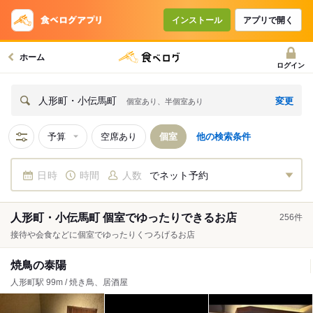
インストール
アプリで開く
ホーム
ログイン
変更
人形町・小伝馬町
個室あり、半個室あり
予算
空席あり
個室
他の検索条件
日時
時間
人数
でネット予約
人形町・小伝馬町 個室でゆったりできるお店
256
件
接待や会食などに個室でゆったりくつろげるお店
焼鳥の泰陽
人形町駅 99m / 焼き鳥、居酒屋