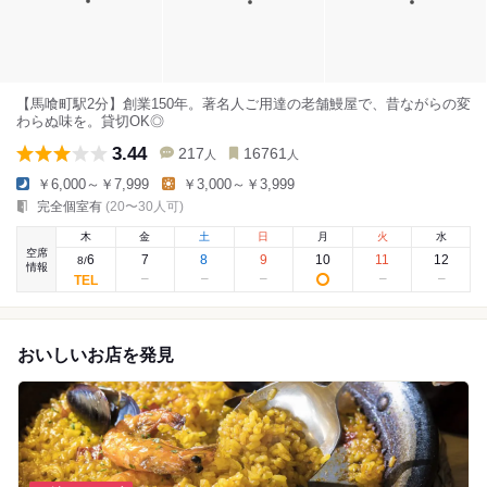
【馬喰町駅2分】創業150年。著名人ご用達の老舗鰻屋で、昔ながらの変
わらぬ味を。貸切OK◎
3.44
217
16761
人
人
￥6,000～￥7,999
￥3,000～￥3,999
完全個室有
(20〜30人可)
木
金
土
日
月
火
水
空席
6
7
8
9
10
11
12
8
/
情報
おいしいお店を発見