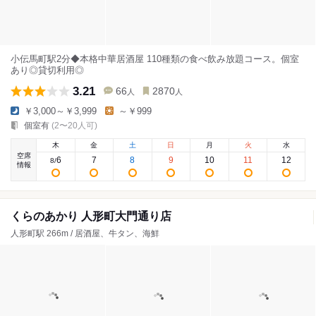
小伝馬町駅2分◆本格中華居酒屋 110種類の食べ飲み放題コース。個室
あり◎貸切利用◎
3.21
66
2870
人
人
￥3,000～￥3,999
～￥999
個室有
(2〜20人可)
木
金
土
日
月
火
水
空席
6
7
8
9
10
11
12
8
/
情報
くらのあかり 人形町大門通り店
人形町駅 266m / 居酒屋、牛タン、海鮮