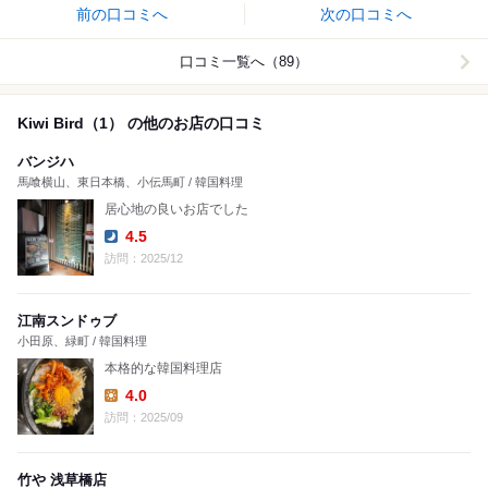
前の口コミへ
次の口コミへ
口コミ一覧へ（89）
Kiwi Bird（1） の他のお店の口コミ
バンジハ
馬喰横山、東日本橋、小伝馬町 / 韓国料理
居心地の良いお店でした
4.5
Dinner:
訪問：2025/12
江南スンドゥブ
小田原、緑町 / 韓国料理
本格的な韓国料理店
4.0
Lunch:
訪問：2025/09
竹や 浅草橋店