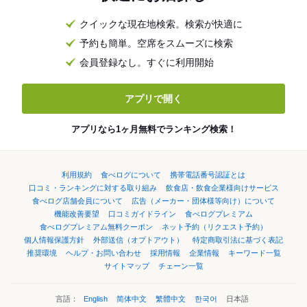
クイックな現在地検索。検索が快適に
予約も簡単。空席をスムーズに検索
会員登録なし。すぐに利用開始
アプリで開く
アプリなら1ヶ月無料でランキング検索！
利用規約
食べログについて
携帯電話番号認証とは
口コミ・ランキングに対する取り組み
飲食店・飲食企業様向けサービス
食べログ店舗会員について
広告（メーカー・団体様等向け）について
機能改善要望
口コミガイドライン
食べログプレミアム
食べログプレミアム無料クーポン
ネット予約（リクエスト予約）
個人情報保護方針
外部送信（オプトアウト）
特定商取引法に基づく表記
推奨環境
ヘルプ・お問い合わせ
採用情報
企業情報
キーワード一覧
サイトマップ
チェーン一覧
言語：
English
简体中文
繁體中文
한국어
日本語