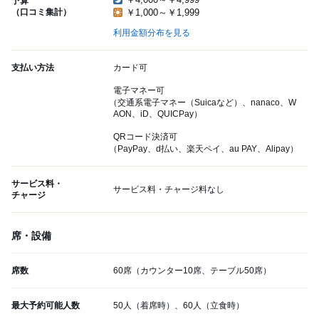
予算
（口コミ集計）
￥1,000～￥1,999
利用金額分布を見る
支払い方法
カード可
電子マネー可
（交通系電子マネー（Suicaなど）、nanaco、W
AON、iD、QUICPay）
QRコード決済可
（PayPay、d払い、楽天ペイ、au PAY、Alipay）
サービス料・
サービス料・チャージ料なし
チャージ
席・設備
席数
60席（カウンター10席、テーブル50席）
最大予約可能人数
50人（着席時）、60人（立食時）