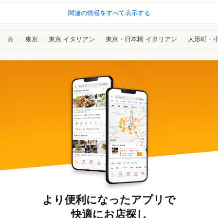
関連の情報をすべて表示する
東京
東京 イタリアン
東京・日本橋 イタリアン
人形町・小
より便利になったアプリで
快適にお店探し