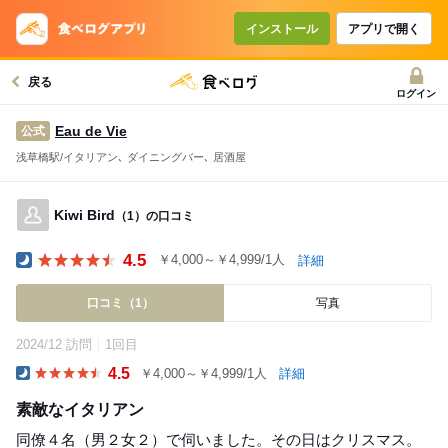
インストール
アプリで開く
戻る
ログイン
Eau de Vie
公式
浅草橋駅/イタリアン､ ダイニングバー､ 居酒屋
Kiwi Bird
（1）の口コミ
4.5
￥4,000～￥4,999/1人
詳細
Dinner
口コミ（1）
写真
2024/12 訪問
1回目
4.5
￥4,000～￥4,999/1人
詳細
Dinner
素敵なイタリアン
同僚４名（男２女２）で伺いました。その日はクリスマス。