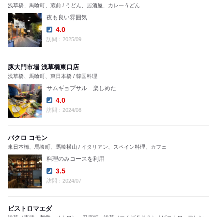
浅草橋、馬喰町、蔵前 / うどん、居酒屋、カレーうどん
夜も良い雰囲気
4.0
Dinner:
訪問：2025/09
豚大門市場 浅草橋東口店
浅草橋、馬喰町、東日本橋 / 韓国料理
サムギョプサル 楽しめた
4.0
Dinner:
訪問：2024/08
バクロ コモン
東日本橋、馬喰町、馬喰横山 / イタリアン、スペイン料理、カフェ
料理のみコースを利用
3.5
Dinner:
訪問：2024/07
ビストロマエダ