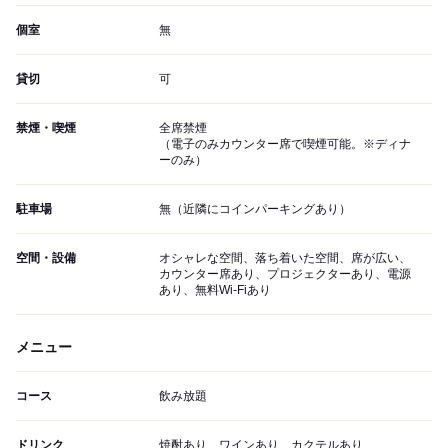
個室
無
貸切
可
禁煙・喫煙
全席禁煙
（電子のみカウンター席で喫煙可能。※ディナ
ーのみ）
駐車場
無（近隣にコインパーキングあり）
空間・設備
オシャレな空間、落ち着いた空間、席が広い、
カウンター席あり、プロジェクターあり、電源
あり、無料Wi-Fiあり
メニュー
コース
飲み放題
ドリンク
焼酎あり、ワインあり、カクテルあり