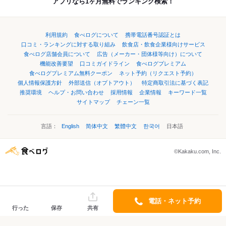
アプリなら1ヶ月無料でランキング検索！
利用規約
食べログについて
携帯電話番号認証とは
口コミ・ランキングに対する取り組み
飲食店・飲食企業様向けサービス
食べログ店舗会員について
広告（メーカー・団体様等向け）について
機能改善要望
口コミガイドライン
食べログプレミアム
食べログプレミアム無料クーポン
ネット予約（リクエスト予約）
個人情報保護方針
外部送信（オプトアウト）
特定商取引法に基づく表記
推奨環境
ヘルプ・お問い合わせ
採用情報
企業情報
キーワード一覧
サイトマップ
チェーン一覧
言語：
English
简体中文
繁體中文
한국어
日本語
©Kakaku.com, Inc.
電話・ネット予約
行った
保存
共有