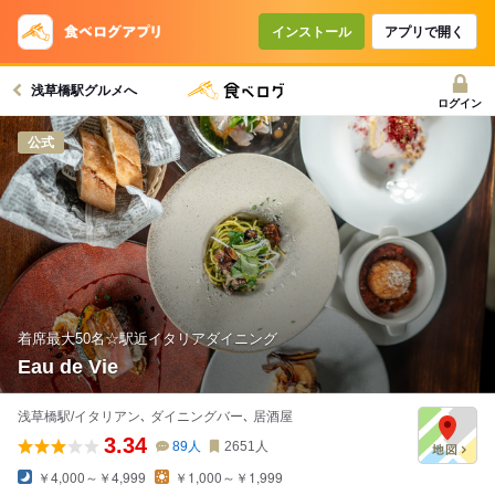
コースで使えるクーポン
戻る
インストール
アプリで開く
浅草橋駅グルメへ
クーポンを利用せず予約する
ログイン
公式
着席最大50名☆駅近イタリアダイニング
Eau de Vie
浅草橋駅/イタリアン､ ダイニングバー､ 居酒屋
3.34
89
人
2651
人
￥4,000～￥4,999
￥1,000～￥1,999