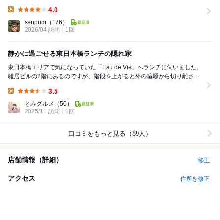
くしている。生ハムの薄紅色は血のように艶やかで、...
4.0
Lunch:
senpum
（176）
2026/04 訪問
1回
静かに過ごせる東日本橋ランチの隠れ家
東日本橋エリアで気になっていた「Eau de Vie」へランチに伺いました。
雑居ビルの2階にあるのですが、階段を上がると外の喧騒から切り離され
たような静かな空間が広がり、最初の印象...
3.5
Lunch:
とみグルメ
（50）
2025/11 訪問
1回
口コミをもっと見る（89人）
店舗情報（詳細）
修正
アクセス
住所を修正