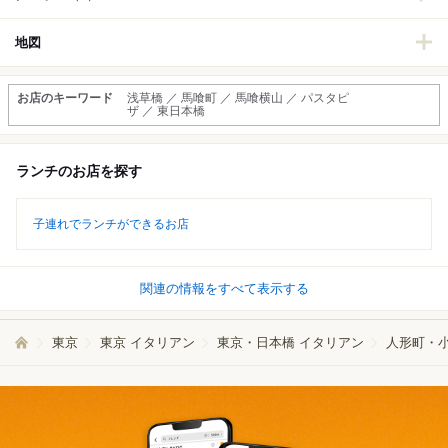
地図
お店のキーワード
浅草橋 ／ 馬喰町 ／ 馬喰横山 ／ パスタピ
ザ ／ 東日本橋
ランチのお店を探す
子連れでランチができるお店
関連の情報をすべて表示する
東京
東京 イタリアン
東京・日本橋 イタリアン
人形町・小