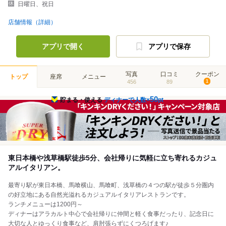
日曜日、祝日
店舗情報（詳細）
アプリで開く
アプリで保存
写真
口コミ
クーポン
トップ
座席
メニュー
456
89
1
50
貯まる・使える
ディナーで人数×
pt
東日本橋や浅草橋駅徒歩5分、会社帰りに気軽に立ち寄れるカジュ
アルイタリアン。
最寄り駅が東日本橋、馬喰横山、馬喰町、浅草橋の４つの駅が徒歩５分圏内
の好立地にある自然光溢れるカジュアルイタリアレストランです。
ランチメニューは1200円～
ディナーはアラカルト中心で会社帰りに仲間と軽く食事だったり、記念日に
大切な人とゆっくり食事など、肩肘張らずにくつろげます♪