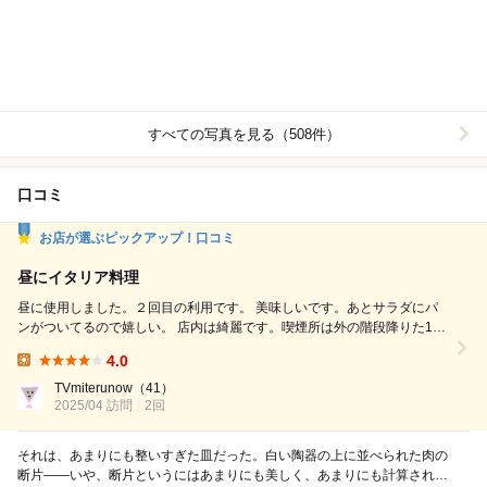
すべての写真を見る（508件）
口コミ
お店が選ぶピックアップ！口コミ
昼にイタリア料理
昼に使用しました。２回目の利用です。 美味しいです。あとサラダにパ
ンがついてるので嬉しい。 店内は綺麗です。喫煙所は外の階段降りた1階
にあるようです。 ドリンクはセルフサービスです。ランチにドリンクが
4.0
付いてきます 店員さんが明るくていいお店でした。 ランチは1000円〜。
Lunch:
大盛りは+100円 ドリンクはセルフサービスですが種類が豊富で、コーヒ
TVmiterunow
（41）
ー、紅茶、お茶、水。どれもホットアイスどちらも...
2025/04 訪問
2回
それは、あまりにも整いすぎた皿だった。白い陶器の上に並べられた肉の
断片——いや、断片というにはあまりにも美しく、あまりにも計算され尽