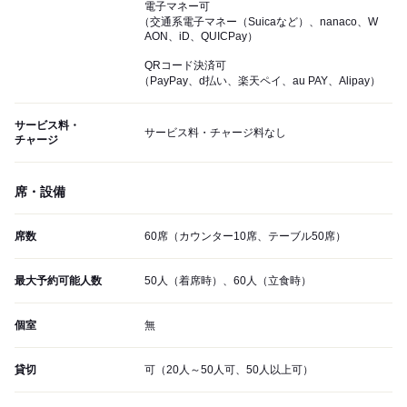
電子マネー可
（交通系電子マネー（Suicaなど）、nanaco、W
AON、iD、QUICPay）
QRコード決済可
（PayPay、d払い、楽天ペイ、au PAY、Alipay）
サービス料・
サービス料・チャージ料なし
チャージ
席・設備
席数
60席（カウンター10席、テーブル50席）
最大予約可能人数
50人（着席時）、60人（立食時）
個室
無
貸切
可（20人～50人可、50人以上可）