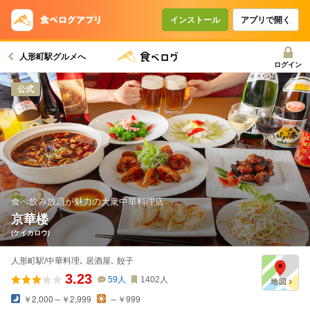
インストール
アプリで開く
人形町駅グルメへ
ログイン
公式
食べ飲み放題が魅力の大衆中華料理店
京華楼
(ケイカロウ)
人形町駅/中華料理､ 居酒屋､ 餃子
3.23
59
人
1402
人
￥2,000～￥2,999
～￥999