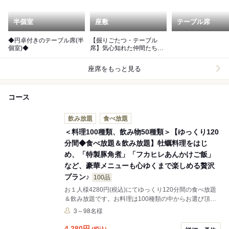
半個室
座敷
テーブル席
◆円卓付きのテーブル席(半
【掘りごたつ・テーブル
個室)◆
席】気心知れた仲間たちと
の有意義な時間を。
座席をもっと見る
コース
飲み放題
食べ放題
＜料理100種類、飲み物50種類＞【ゆっくり120
分間◆食べ放題＆飲み放題】牡蠣料理をはじ
め、「特製豚角煮」「フカヒレあんかけご飯」
など、豪華メニューも心ゆくまで楽しめる贅沢
プラン♪
100品
お１人様4280円(税込)にてゆっくり120分間の食べ放題
＆飲み放題です。お料理は100種類の中からお選び頂け
ます。※3名様～受付可能ですのでお気軽にお申し出下
3～98名様
さい。
4,280
円
(税込)