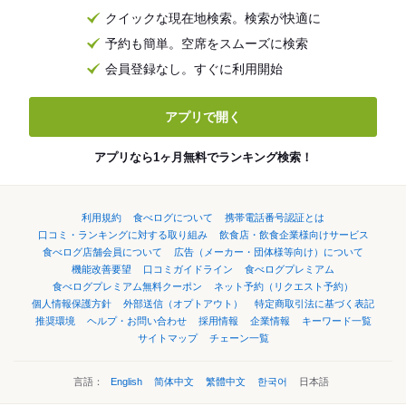
クイックな現在地検索。検索が快適に
予約も簡単。空席をスムーズに検索
会員登録なし。すぐに利用開始
アプリで開く
アプリなら1ヶ月無料でランキング検索！
利用規約
食べログについて
携帯電話番号認証とは
口コミ・ランキングに対する取り組み
飲食店・飲食企業様向けサービス
食べログ店舗会員について
広告（メーカー・団体様等向け）について
機能改善要望
口コミガイドライン
食べログプレミアム
食べログプレミアム無料クーポン
ネット予約（リクエスト予約）
個人情報保護方針
外部送信（オプトアウト）
特定商取引法に基づく表記
推奨環境
ヘルプ・お問い合わせ
採用情報
企業情報
キーワード一覧
サイトマップ
チェーン一覧
言語：
English
简体中文
繁體中文
한국어
日本語