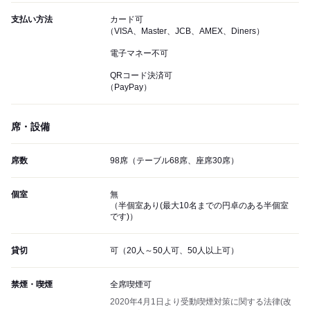
支払い方法
カード可
（VISA、Master、JCB、AMEX、Diners）
電子マネー不可
QRコード決済可
（PayPay）
席・設備
席数
98席（テーブル68席、座席30席）
個室
無
（半個室あり(最大10名までの円卓のある半個室
です)）
貸切
可（20人～50人可、50人以上可）
禁煙・喫煙
全席喫煙可
2020年4月1日より受動喫煙対策に関する法律(改