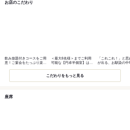
お店のこだわり
飲み放題付きコースをご用
＜最大8名様＞までご利用
「これこれ！」と思
意！ご宴会をたっぷり楽し
可能な【円卓半個室】は接
が出る、お馴染の中
んで◎
待向き。
がたくさん！
こだわりをもっと見る
座席