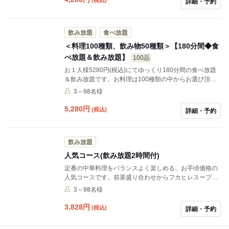
詳細・予約
飲み放題
食べ放題
＜料理100種類、飲み物50種類＞【180分間◆食
べ放題＆飲み放題】
100品
お１人様5280円(税込)にてゆっくり180分間の食べ放題
＆飲み放題です。お料理は100種類の中からお選び頂け
ます。※3名様～受付可能ですのでお気軽にお申し出下
3～98名様
さい。
5,280
円
(税込)
詳細・予約
飲み放題
人気コース(飲み放題2時間付)
定番の中華料理をバランスよく楽しめる、お手頃価格の
人気コースです。前菜盛り合わせからフカヒレスープ、
エビのチリソース煮、チンジャオロース、麻婆豆腐、五
3～98名様
目チャーハンまで、幅広い年代のお客様に喜ばれる内容
となっております。2時間飲み放題付きで、気軽なお食
3,828
円
(税込)
詳細・予約
事会やご友人同士の集まりにもおすすめです。