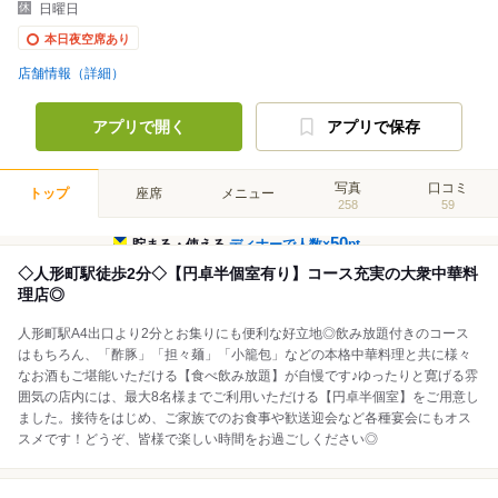
日曜日
本日夜空席あり
店舗情報（詳細）
アプリで開く
アプリで保存
写真
口コミ
トップ
座席
メニュー
258
59
50
貯まる・使える
ディナーで人数×
pt
◇人形町駅徒歩2分◇【円卓半個室有り】コース充実の大衆中華料
理店◎
人形町駅A4出口より2分とお集りにも便利な好立地◎飲み放題付きのコース
はもちろん、「酢豚」「担々麺」「小籠包」などの本格中華料理と共に様々
なお酒もご堪能いただける【食べ飲み放題】が自慢です♪ゆったりと寛げる雰
囲気の店内には、最大8名様までご利用いただける【円卓半個室】をご用意し
ました。接待をはじめ、ご家族でのお食事や歓送迎会など各種宴会にもオス
スメです！どうぞ、皆様で楽しい時間をお過ごしください◎