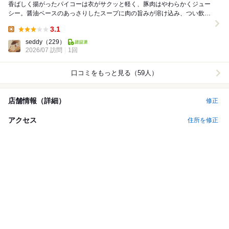
香ばしく揚がったパイコーは衣がサクッと軽く、豚肉はやわらかくジュー
シー。醤油ベースのあっさりしたスープに肉の旨みが溶け込み、つい飲み
干したくなる美味しさです。青菜のシャキッとした食...
3.1
Lunch:
seddy
（229）
2026/07 訪問
1回
口コミをもっと見る（59人）
店舗情報（詳細）
修正
アクセス
住所を修正