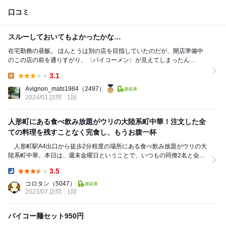
口コミ
スルーしておいてもよかったかな…
在宅勤務の昼飯。 ほんとうは別の店を目指していたのだが、開店準備中
のこの店の前を通りすがり、〈パイコーメン〉が見えてしまったん
で、、、仕方なく（笑）。 850円という予算も、心...
3.1
Lunch:
Avignon_mats1984
（2497）
2024/01 訪問
1回
人形町にある食べ飲み放題がウリの大陸系町中華！注文した全
ての料理を残すことなく完食し、もうお腹一杯
人形町駅A4出口から徒歩2分程度の場所にある食べ飲み放題がウリの大
陸系町中華。本日は、週末金曜日ということで、いつもの同僚2名と会社
帰りに一杯飲むことに。このメンバーで飲む時は飲...
3.5
Dinner:
コロタン
（5047）
2023/07 訪問
1回
パイコー麺セット950円