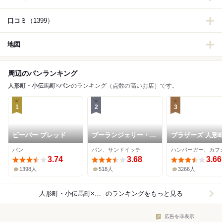
口コミ
（1399）
地図
周辺のパンランキング
人形町・小伝馬町
×
パン
のランキング（点数の高いお店）です。
1
2
3
ビーバー ブレッド
ブーランジェリー・ジ
ブラザーズ 人形
ャンゴ
店
パン
パン、サンドイッチ
3.74
3.68
3.66
1398人
518人
3266人
人形町・小伝馬町×パン
のランキングをもっと見る
広告を非表示