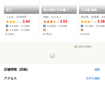
近三
炭火焼肉 日本橋イタ
日本橋 逢鳥
ダキ
うなぎ、日本料理
焼肉、ホルモン
焼き鳥、居酒屋、水
3.44
3.53
3.36
￥6,000～￥7,999
￥8,000～￥9,999
￥5,000～￥5,999
Dinner:
Dinner:
Dinner:
￥3,000～￥3,999
-
-
Lunch:
Lunch:
Lunch:
218人
453人
219人
広告を非表示
店舗情報（詳細）
編集
アクセス
住所を編集