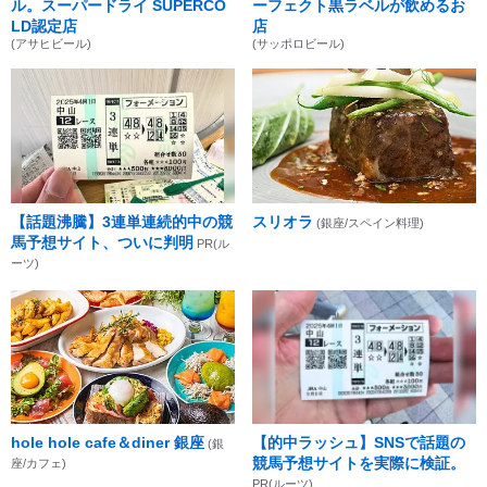
ル。スーパードライ SUPERCO
ーフェクト黒ラベルが飲めるお
LD認定店
店
(アサヒビール)
(サッポロビール)
【話題沸騰】3連単連続的中の競
スリオラ
(銀座/スペイン料理)
馬予想サイト、ついに判明
PR(ル
ーツ)
hole hole cafe＆diner 銀座
【的中ラッシュ】SNSで話題の
(銀
競馬予想サイトを実際に検証。
座/カフェ)
PR(ルーツ)