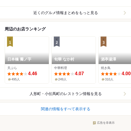
近くのグルメ情報まとめをもっと見る
周辺のお店ランキング
1
2
3
日本橋 蕎ノ字
旬華 なか村
酒亭湯澤
天ぷら
中華料理
焼き鳥
4.46
4.07
4.00
495人
249人
310人
人形町・小伝馬町
のレストラン情報を見る
関連の情報をすべて表示する
広告を非表示