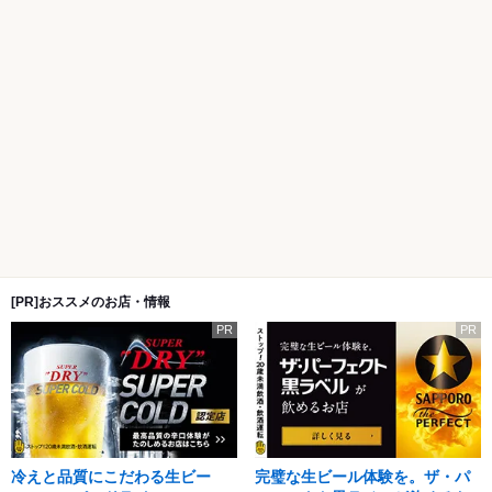
[PR]おススメのお店・情報
PR
PR
冷えと品質にこだわる生ビー
完璧な生ビール体験を。ザ・パ