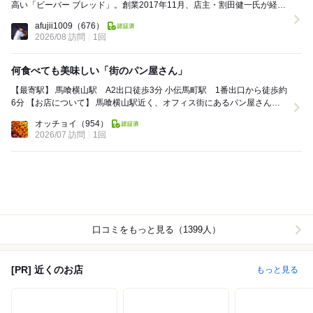
高い「ビーバー ブレッド」。創業2017年11月、店主・割田健一氏が経営
する人気店。お隣の東日本橋にある「bouq...
afujii1009
（676）
2026/08 訪問
1回
何食べても美味しい「街のパン屋さん」
【最寄駅】 馬喰横山駅 A2出口徒歩3分 小伝馬町駅 1番出口から徒歩約
6分 【お店について】 馬喰横山駅近く、オフィス街にあるパン屋さん。
以前銀座にあった人気パン...
オッチョイ
（954）
2026/07 訪問
1回
口コミをもっと見る（1399人）
[PR] 近くのお店
もっと見る