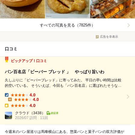
すべての写真を見る（7825件）
広告を非表示
口コミ
ピックアップ！口コミ
パン百名店「ビーバー ブレッド 」 やっぱり旨いわ
久しぶりに「ビーバーブレッド」に寄ってみた。 平日の早い時間は比較
的空いている。 そういえば、今回も「パン百名店」に選ばれたそうな。
馬喰町界隈の人たちにとっては、欠かせない店と言えよう。 今回
4.0
は・・・。 ・国産小麦のバケット（350円） ・クミンのバケット（280
Dinner:
4.0
円） ・つぶあん...
Lunch:
4.0
Takeout:
クラウド
（3438）
2026/07 訪問
11回
今週末のパン屋巡りは馬喰横山にある、惣菜パンと菓子パンの双方評価が