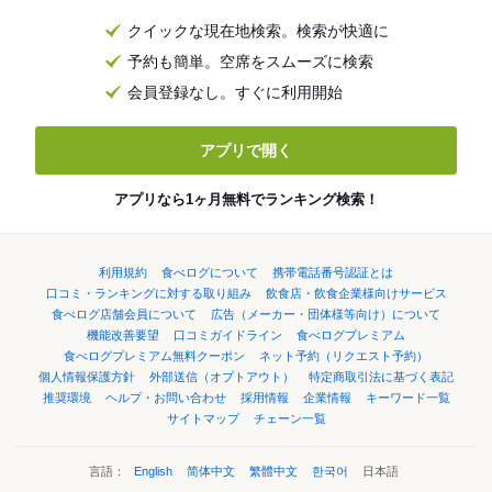
クイックな現在地検索。検索が快適に
予約も簡単。空席をスムーズに検索
会員登録なし。すぐに利用開始
アプリで開く
アプリなら1ヶ月無料でランキング検索！
利用規約
食べログについて
携帯電話番号認証とは
口コミ・ランキングに対する取り組み
飲食店・飲食企業様向けサービス
食べログ店舗会員について
広告（メーカー・団体様等向け）について
機能改善要望
口コミガイドライン
食べログプレミアム
食べログプレミアム無料クーポン
ネット予約（リクエスト予約）
個人情報保護方針
外部送信（オプトアウト）
特定商取引法に基づく表記
推奨環境
ヘルプ・お問い合わせ
採用情報
企業情報
キーワード一覧
サイトマップ
チェーン一覧
言語：
English
简体中文
繁體中文
한국어
日本語