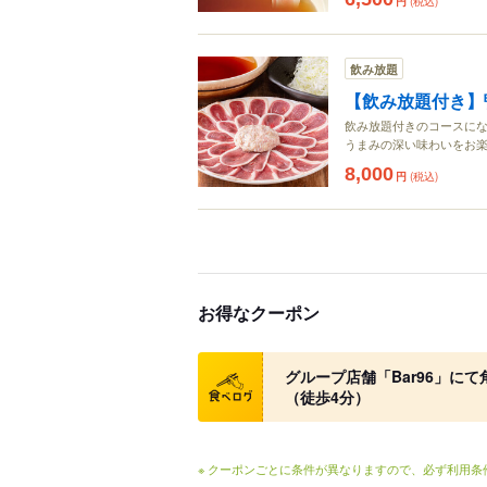
円
(税込)
飲み放題
【飲み放題付き】
飲み放題付きのコースにな
うまみの深い味わいをお
8,000
円
(税込)
お得なクーポン
クーポン
グループ店舗「Bar96」に
（徒歩4分）
※ クーポンごとに条件が異なりますので、必ず利用