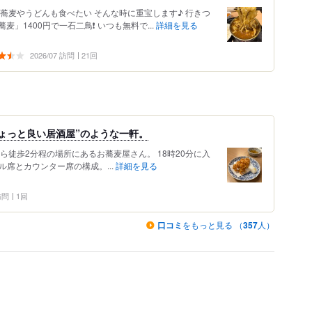
蕎麦やうどんも食べたい そんな時に重宝します♪ 行きつ
1400円で一石二鳥❗️ いつも無料で...
詳細を見る
2026/07 訪問
21回
ょっと良い居酒屋”のような一軒。
から徒歩2分程の場所にあるお蕎麦屋さん。 18時20分に入
ル席とカウンター席の構成。...
詳細を見る
 訪問
1回
口コミ
をもっと見る （
357
人）