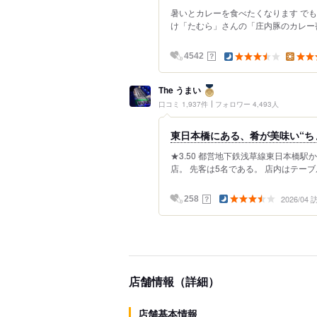
暑いとカレーを食べたくなります でも
け「たむら」さんの「庄内豚のカレー蕎麦」
？
4542
The うまい
口コミ 1,937件
フォロワー 4,493人
東日本橋にある、肴が美味い“ち
★3.50 都営地下鉄浅草線東日本橋駅
店。 先客は5名である。 店内はテーブ
2026/04
？
258
店舗情報（詳細）
店舗基本情報