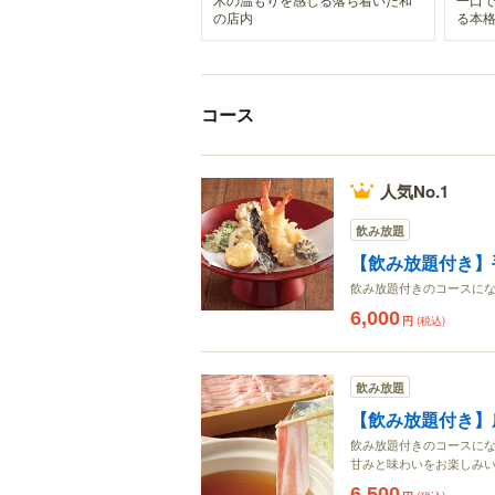
の店内
る本
コース
人気No.1
飲み放題
【飲み放題付き】
飲み放題付きのコースにな
6,000
円
(税込)
飲み放題
【飲み放題付き】
飲み放題付きのコースにな
甘みと味わいをお楽しみ
6,500