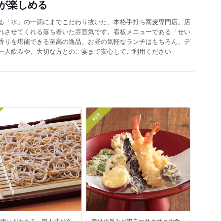
が楽しめる
る「水」の一滴にまでこだわり抜いた、本格手打ち蕎麦専門店。店
れさせてくれる落ち着いた雰囲気です。看板メニューである「せい
香りを堪能できる至高の逸品。お昼の気軽なランチはもちろん、デ
一人飲みや、大切な方とのご宴まで安心してご利用ください
料理
で違いがわかる、職人技が光
素材の旨みが際立つサクサクの食