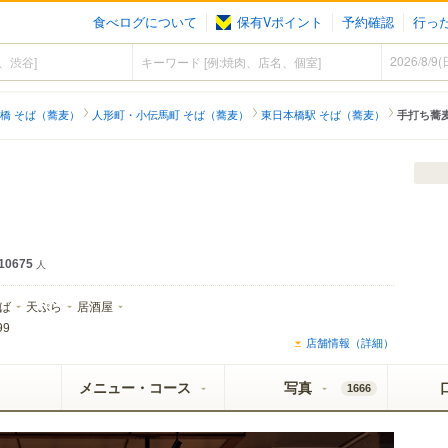
食べログについて
保有Vポイント
予約確認
行っ
橋 そば（蕎麦）
人形町・小伝馬町 そば（蕎麦）
東日本橋駅 そば（蕎麦）
手打ち蕎麦
10675
人
ば
天ぷら
居酒屋
99
店舗情報（詳細）
メニュー・コース
写真
1666