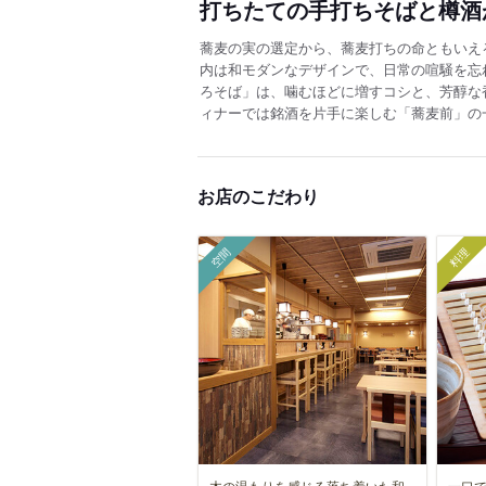
打ちたての手打ちそばと樽酒
蕎麦の実の選定から、蕎麦打ちの命ともいえ
内は和モダンなデザインで、日常の喧騒を忘
ろそば」は、噛むほどに増すコシと、芳醇な
ィナーでは銘酒を片手に楽しむ「蕎麦前」の
お店のこだわり
空間
料理
木の温もりを感じる落ち着いた和
一口