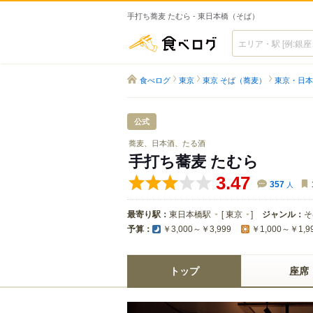
手打ち蕎麦 たむら - 東日本橋（そば）
食べログ
食べログ
東京
東京 そば（蕎麦）
東京・日本
公式
蕎麦、日本酒、たる酒
手打ち蕎麦 たむら
3.47
357
人
最寄り駅：
東日本橋駅
[
東京
]
ジャンル：
そ
予算：
￥3,000～￥3,999
￥1,000～￥1,9
トップ
座席