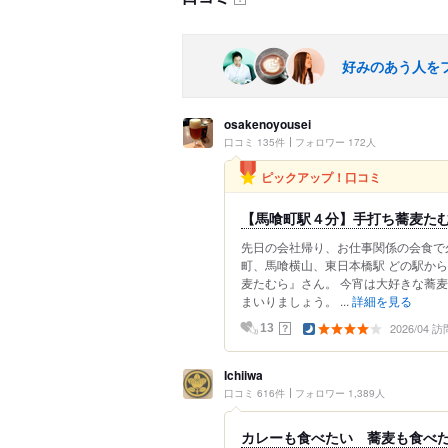
好みのあう人を
osakenoyousei
口コミ 135件
フォロワー 172人
ピックアップ！口コミ
【馬喰町駅４分】手打ち蕎麦た
先日の会社帰り、お仕事関係の会食で
町、馬喰横山、東日本橋駅 どの駅か
麦たむら』さん。 今宵は大好きな蕎
まいりましょう。 ...
詳細を見る
2026/04 訪
？
13
Ichiiwa
口コミ 616件
フォロワー 1,389人
カレーも食べたい 蕎麦も食べ