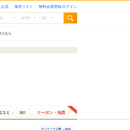
たお店
保存リスト
無料会員登録/ログイン
 たむら
口コミ
クーポン・地図
357
ディナーで人数 × 50pt