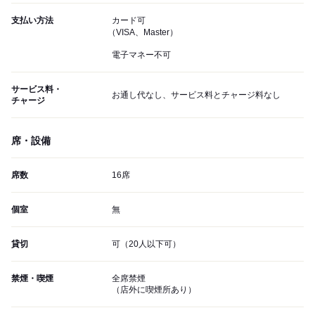
支払い方法
カード可
（VISA、Master）
電子マネー不可
サービス料・
お通し代なし、サービス料とチャージ料なし
チャージ
席・設備
席数
16席
個室
無
貸切
可（20人以下可）
禁煙・喫煙
全席禁煙
（店外に喫煙所あり）