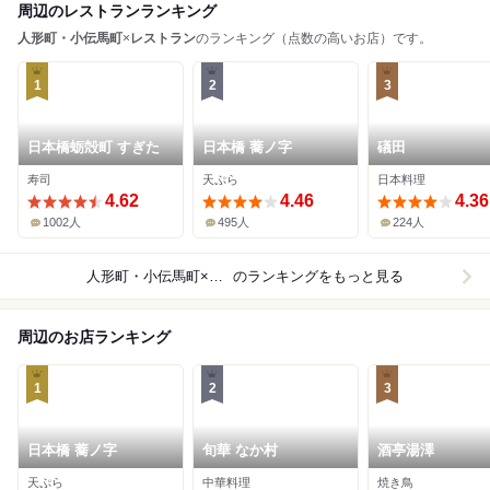
周辺のレストランランキング
人形町・小伝馬町
×
レストラン
のランキング（点数の高いお店）です。
1
2
3
日本橋蛎殻町 すぎた
日本橋 蕎ノ字
礒田
寿司
天ぷら
日本料理
4.62
4.46
4.36
1002人
495人
224人
人形町・小伝馬町×レストラン
のランキングをもっと見る
周辺のお店ランキング
1
2
3
日本橋 蕎ノ字
旬華 なか村
酒亭湯澤
天ぷら
中華料理
焼き鳥