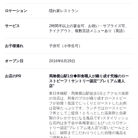
ロケーション
隠れ家レストラン
サービス
2時間半以上の宴会可、お祝い・サプライズ可、
テイクアウト、複数言語メニューあり（英語）
お子様連れ
子供可（小学生可）
オープン日
2016年6月29日
お店のPR
馬喰横山駅1分◆和食職人が織り成す究極のロー
ストビーフ！サントリー認定"プレミアム達人
店"
東日本橋駅・馬喰横山駅徒歩1分とアクセス抜群
の当店は、和食のプロが織り成すローストビー
フが自慢！低温でじっくりとローストしたお肉
は旨味たっぷりです。ランチではローストビー
フ丼としてご提供！とろっとした温泉卵と自家
製のタレがクセになる逸品です♪スタイリッシュ
な店内は女子会や各種宴会にもぴったり◎サン
トリー認定"プレミアム達人店"の旨いビールとと
もに、細部までこだわりつくした自慢の逸品を
ご堪能あれ！