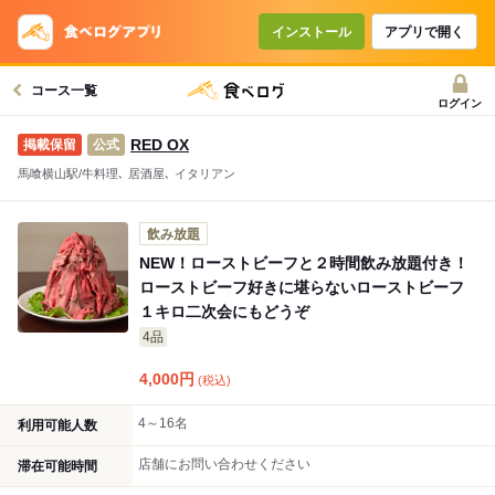
コースで使えるクーポン
戻る
インストール
アプリで開く
コース一覧
クーポンを利用せず予約する
ログイン
RED OX
公式
馬喰横山駅/牛料理､ 居酒屋､ イタリアン
飲み放題
NEW！ローストビーフと２時間飲み放題付き！
ローストビーフ好きに堪らないローストビーフ
１キロ二次会にもどうぞ
4品
4,000
円
(税込)
4～16名
利用可能人数
店舗にお問い合わせください
滞在可能時間