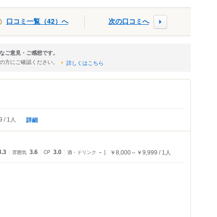
口コミ一覧（42）へ
次の口コミへ
なご意見・ご感想です。
店の方にご確認ください。
詳しくはこちら
詳細
9
1人
3.3
雰囲気
3.6
CP
3.0
酒・ドリンク
-
￥8,000～￥9,999
1人