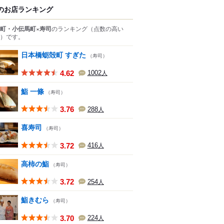
のお店ランキング
町・小伝馬町×寿司
のランキング
（点数の高い
）
です。
日本橋蛎殻町 すぎた
（寿司）
4.62
1002
人
鮨 一條
（寿司）
3.76
288
人
喜寿司
（寿司）
3.72
416
人
高柿の鮨
（寿司）
3.72
254
人
鮨きむら
（寿司）
3.70
224
人