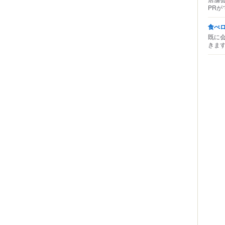
PRが
食べ
既に
きま