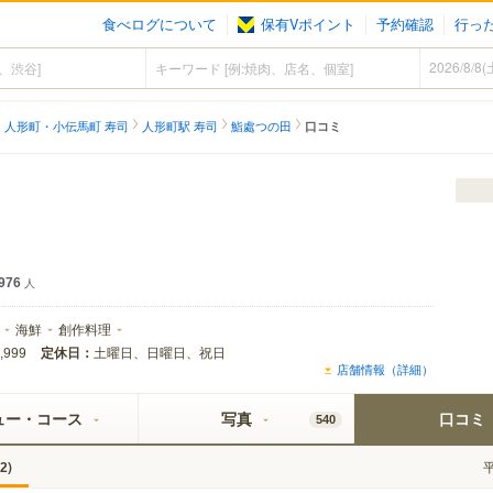
食べログについて
保有Vポイント
予約確認
行っ
人形町・小伝馬町 寿司
人形町駅 寿司
鮨處つの田
口コミ
976
人
海鮮
創作料理
定休日：
土曜日、日曜日、祝日
,999
店舗情報（詳細）
ュー・コース
写真
口コミ
540
)
2