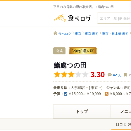
平日のみ営業の隠れ家鮨店。 : 鮨處つの田
食べログ
食べログ
東京
東京 寿司
東京・日本橋 寿司
公式
鮨處つの田
3.30
42
人
2
最寄り駅：
人形町駅
[
東京
]
ジャンル：
寿司
予算：
￥15,000～￥19,999
￥6,000～￥7
トップ
メニ
口コミ
(
4