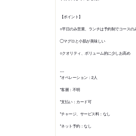
【ポイント】
○平日のみ営業、ランチは予約制でコースの
◯マグロと小肌が美味しい
○クオリティ、ボリューム的に少しお高め
−−
*オペレーション：2人
*客層：不明
*支払い：カード可
*チャージ、サービス料：なし
*ネット予約：なし