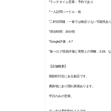
*ランチタイム営業：予約であり
*一人訪問ハードル：低
*二軒目関連：一食では物足りない可能性あ
*滞在時間：30分弱
*Google評価：4.7
*食べログ現状評価と実態との乖離：3.29、
【店舗概要】
堀留町付近にある鮨店です。
裏路地にあり隠れ家感あります。
平日のみの営業。
ランチは予約制のようです。