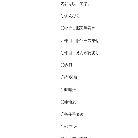
内容は以下です。
◯きんぴら
◯マグロ脳天手巻き
◯平目 肝ソース乗せ
◯平目 えんがわ炙り
◯赤貝
◯赤身漬け
◯味噌汁
◯車海老
◯筋子手巻き
◯バフンウニ