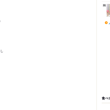
り
なし
食べ