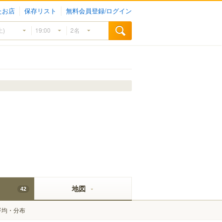
たお店
保存リスト
無料会員登録/ログイン
地図
42
平均・分布