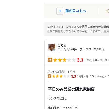
前の口コミへ
この口コミは、ごろまさんが訪問した当時の主観的
最新の情報とは異なる可能性がありますので、お
ごろま
口コミ1,626件
フォロワー2,488人
3.3
￥8,000～￥9,99
2025/03訪問
1
回目
3.3
料理・味
3.5
サービス
平日のみ営業の隠れ家鮨店。
ランチで訪問。
事前予約していました。