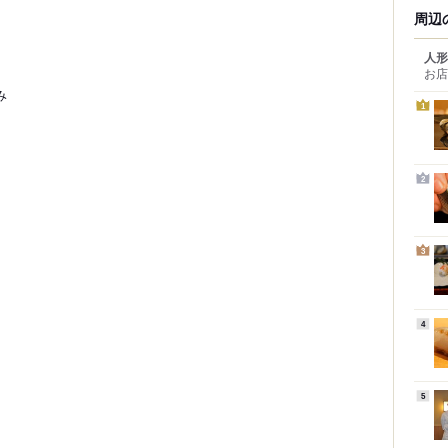
周辺
人形
お店
み
1
2
3
4
5