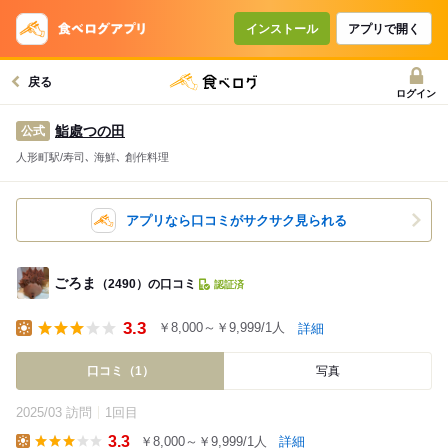
インストール
アプリで開く
戻る
ログイン
鮨處つの田
公式
人形町駅/寿司､ 海鮮､ 創作料理
アプリなら口コミがサクサク見られる
ごろま
（2490）の口コミ
認証済
3.3
￥8,000～￥9,999/1人
詳細
Lunch
口コミ（1）
写真
2025/03 訪問
1回目
3.3
￥8,000～￥9,999/1人
詳細