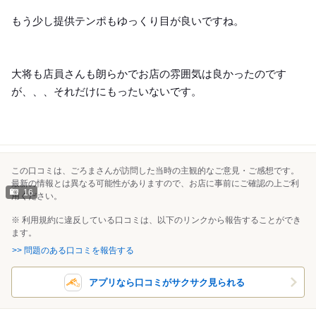
もう少し提供テンポもゆっくり目が良いですね。
大将も店員さんも朗らかでお店の雰囲気は良かったのです
が、、、それだけにもったいないです。
この口コミは、ごろまさんが訪問した当時の主観的なご意見・ご感想です。
最新の情報とは異なる可能性がありますので、お店に事前にご確認の上ご利
16
用ください。
※ 利用規約に違反している口コミは、以下のリンクから報告することができ
ます。
>> 問題のある口コミを報告する
アプリなら口コミがサクサク見られる