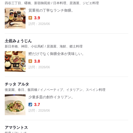
四谷三丁目、曙橋、新宿御苑前 / 日本料理、居酒屋、ジビエ料理
質重視の丁寧なランチ御膳。
3.9
Lunch:
訪問：2026/06
土佐みょうじん
新日本橋、神田、小伝馬町 / 居酒屋、海鮮、郷土料理
鰹だけでなく御膳全体が美味しい。
3.8
Lunch:
訪問：2026/06
チッタ アルタ
後楽園、春日、飯田橋 / イノベーティブ、イタリアン、スペイン料理
少量多皿の創作イタリアン。
3.7
Dinner:
訪問：2026/06
アマラントス