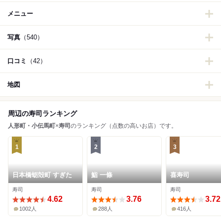
メニュー
写真
（540）
口コミ
（42）
地図
周辺の寿司ランキング
人形町・小伝馬町
×
寿司
のランキング（点数の高いお店）です。
1
2
3
日本橋蛎殻町 すぎた
鮨 一條
喜寿司
寿司
寿司
寿司
4.62
3.76
3.72
1002人
288人
416人