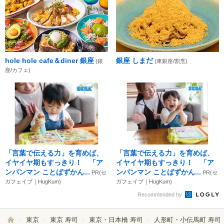
hole hole cafe＆diner 銀座
銀座 しまだ
(銀
(東銀座/割烹)
座/カフェ)
「言葉で伝える力」を育めば、
「言葉で伝える力」を育めば、
イヤイヤ期もすっきり！ 「ア
イヤイヤ期もすっきり！ 「ア
ンパンマン ことばずかん...
ンパンマン ことばずかん...
PR(セ
PR(セ
ガフェイブ｜HugKum)
ガフェイブ｜HugKum)
Recommended by
東京
東京 寿司
東京・日本橋 寿司
人形町・小伝馬町 寿司