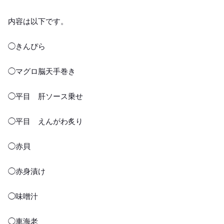
内容は以下です。
◯きんぴら
◯マグロ脳天手巻き
◯平目 肝ソース乗せ
◯平目 えんがわ炙り
◯赤貝
◯赤身漬け
◯味噌汁
◯車海老