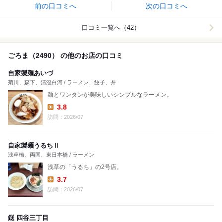
前の口コミへ
次の口コミへ
口コミ一覧へ（42）
ごろま（2490） の他のお店の口コミ
自家製麺あいづ
菊川、森下、清澄白河 / ラーメン、餃子、丼
麺とワンタンが美味しいシンプルなラーメン。
3.8
Lunch:
訪問：2026/07
自家製麺うるちⅡ
浅草橋、両国、東日本橋 / ラーメン
浅草の「うるち」の2号店。
3.7
Lunch:
訪問：2026/07
鎹 四谷三丁目