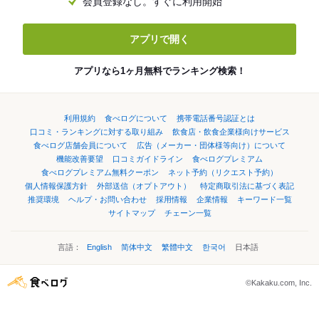
会員登録なし。すぐに利用開始
アプリで開く
アプリなら1ヶ月無料でランキング検索！
利用規約
食べログについて
携帯電話番号認証とは
口コミ・ランキングに対する取り組み
飲食店・飲食企業様向けサービス
食べログ店舗会員について
広告（メーカー・団体様等向け）について
機能改善要望
口コミガイドライン
食べログプレミアム
食べログプレミアム無料クーポン
ネット予約（リクエスト予約）
個人情報保護方針
外部送信（オプトアウト）
特定商取引法に基づく表記
推奨環境
ヘルプ・お問い合わせ
採用情報
企業情報
キーワード一覧
サイトマップ
チェーン一覧
言語：
English
简体中文
繁體中文
한국어
日本語
©Kakaku.com, Inc.