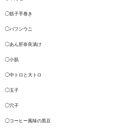
◯筋子手巻き
◯バフンウニ
◯あん肝奈良漬け
◯小肌
◯中トロと大トロ
◯玉子
◯穴子
◯コーヒー風味の黒豆