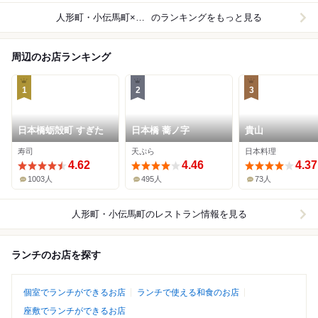
人形町・小伝馬町×寿司
のランキングをもっと見る
周辺のお店ランキング
1
2
3
日本橋蛎殻町 すぎた
日本橋 蕎ノ字
貴山
寿司
天ぷら
日本料理
4.62
4.46
4.37
1003人
495人
73人
人形町・小伝馬町
のレストラン情報を見る
ランチのお店を探す
個室でランチができるお店
ランチで使える和食のお店
座敷でランチができるお店