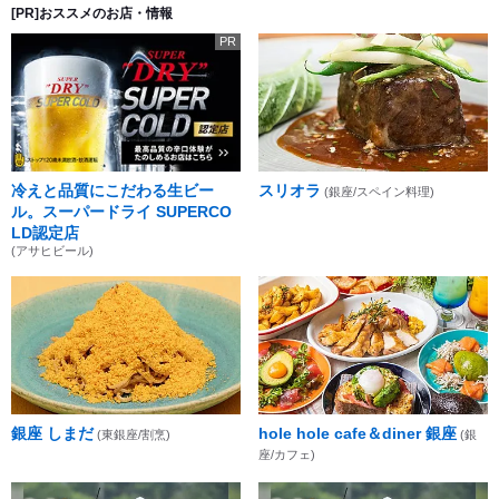
[PR]おススメのお店・情報
PR
冷えと品質にこだわる生ビー
スリオラ
(銀座/スペイン料理)
ル。スーパードライ SUPERCO
LD認定店
(アサヒビール)
銀座 しまだ
hole hole cafe＆diner 銀座
(東銀座/割烹)
(銀
座/カフェ)