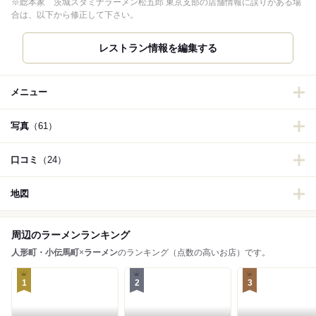
※総本家 茨城スタミナラーメン松五郎 東京支部の店舗情報に誤りがある場
合は、以下から修正して下さい。
レストラン情報を編集する
メニュー
写真
（61）
口コミ
（24）
地図
周辺のラーメンランキング
人形町・小伝馬町
×
ラーメン
のランキング（点数の高いお店）です。
1
2
3