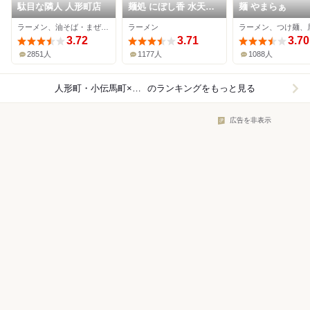
駄目な隣人 人形町店
麺処 にぼし香 水天宮
麺 やまらぁ
前店
ラーメン、油そば・まぜそば、つけ麺
ラーメン
ラーメン、つけ麺、
3.72
3.71
3.70
2851人
1177人
1088人
人形町・小伝馬町×ラーメン
のランキングをもっと見る
広告を非表示