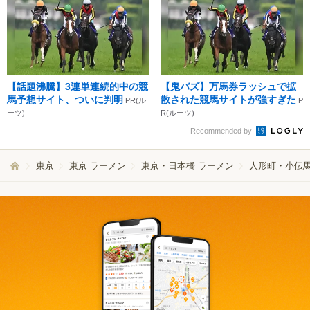
【話題沸騰】3連単連続的中の競
【鬼バズ】万馬券ラッシュで拡
馬予想サイト、ついに判明
散された競馬サイトが強すぎた
PR(ル
P
ーツ)
R(ルーツ)
Recommended by
東京
東京 ラーメン
東京・日本橋 ラーメン
人形町・小伝馬