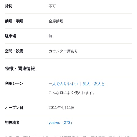
貸切
不可
禁煙・喫煙
全席禁煙
駐車場
無
空間・設備
カウンター席あり
特徴・関連情報
利用シーン
一人で入りやすい
知人・友人と
こんな時によく使われます。
オープン日
2011年4月11日
初投稿者
yosiwo
（273）