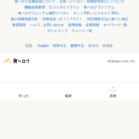
食べログ店舗会員について
広告（メーカー・団体様等向け）について
機能改善要望
口コミガイドライン
食べログプレミアム
食べログプレミアム無料クーポン
ネット予約（リクエスト予約）
個人情報保護方針
外部送信（オプトアウト）
特定商取引法に基づく表記
推奨環境
ヘルプ・お問い合わせ
採用情報
企業情報
キーワード一覧
サイトマップ
チェーン一覧
言語：
English
简体中文
繁體中文
한국어
日本語
©Kakaku.com, Inc.
行った
保存
共有