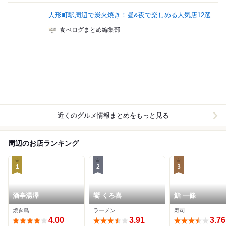
人形町駅周辺で炭火焼き！昼&夜で楽しめる人気店12選
食べログまとめ編集部
近くのグルメ情報まとめをもっと見る
周辺のお店ランキング
1
2
3
酒亭湯澤
饗 くろ喜
鮨 一條
焼き鳥
ラーメン
寿司
4.00
3.91
3.76