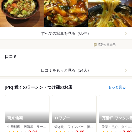
すべての写真を見る（68件）
広告を非表示
口コミ
口コミをもっと見る（24人）
[PR] 近くのラーメン・つけ麺のお店
もっと見る
萬来仙閣
ロワゾー
万葉軒 ワンタン
港飲茶Dining
中華料理、居酒屋、ラーメン
焼き鳥、ワインバー、担々麺