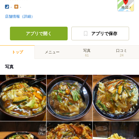
-
-
店舗情報（詳細）
アプリで開く
アプリで保存
写真
口コミ
トップ
メニュー
61
24
写真