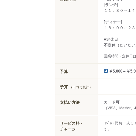
[ランチ]
１１：３０～１４
[ディナー]
１８：００～２３
■定休日
不定休（だいたい
営業時間・定休日
予算
￥5,000～￥5,9
予算
（口コミ集計）
カード可
支払い方法
（VISA、Master、
ｺﾍﾟﾙﾄ代お一
サービス料・
す。
チャージ