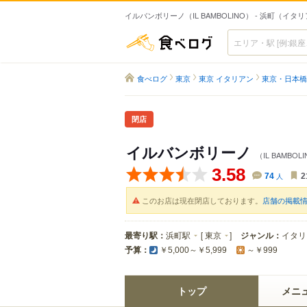
イルバンボリーノ（IL BAMBOLINO） - 浜町（イタ
食べログ
食べログ
東京
東京 イタリアン
東京・日本橋
閉店
イルバンボリーノ
（IL BAMBOL
3.58
74
人
2
このお店は現在閉店しております。
店舗の掲載
最寄り駅：
浜町駅
[
東京
]
ジャンル：
イタリ
予算：
￥5,000～￥5,999
～￥999
トップ
メニ