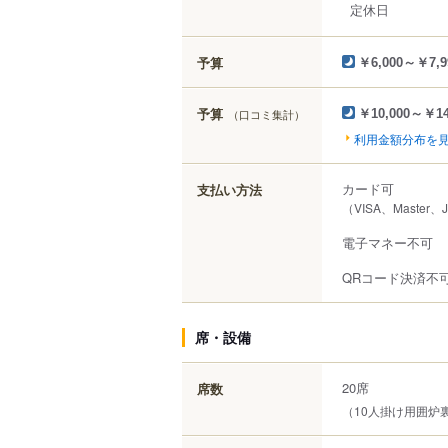
定休日
予算
￥6,000～￥7,9
予算
（口コミ集計）
￥10,000～￥14
利用金額分布を
カード可
支払い方法
（VISA、Master、
電子マネー不可
QRコード決済不
席・設備
20席
席数
（10人掛け用囲炉裏