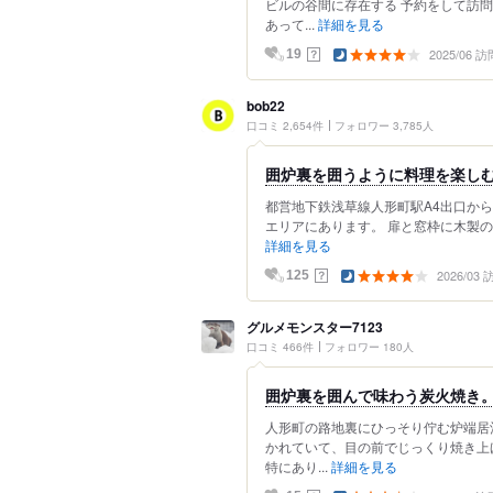
ビルの谷間に存在する 予約をして訪問
あって...
詳細を見る
2025/06 訪
？
19
bob22
口コミ 2,654件
フォロワー 3,785人
囲炉裏を囲うように料理を楽し
都営地下鉄浅草線人形町駅A4出口から
エリアにあります。 扉と窓枠に木製の
詳細を見る
2026/03
？
125
グルメモンスター7123
口コミ 466件
フォロワー 180人
囲炉裏を囲んで味わう炭火焼き
人形町の路地裏にひっそり佇む炉端居
かれていて、目の前でじっくり焼き上
特にあり...
詳細を見る