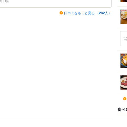
問
1回
口コミ
をもっと見る （
282
人）
食べ