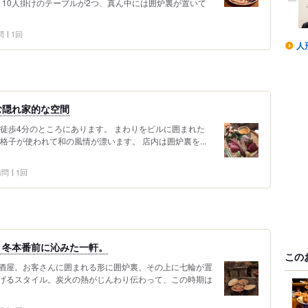
 10人掛けのテーブルが2つ、真ん中には囲炉裏が置いて
問
1回
人
む隠れ家的な空間
徒歩4分のところにあります。 まわりをビルに囲まれた
格子が使われて和の風情が漂います。 店内は囲炉裏を...
 訪問
1回
。冬本番前に沁みた一軒。
この
酒屋。お客さんに囲まれる形に囲炉裏、その上に七輪が置
げるスタイル。炭火の熱がじんわり伝わって、この時期は