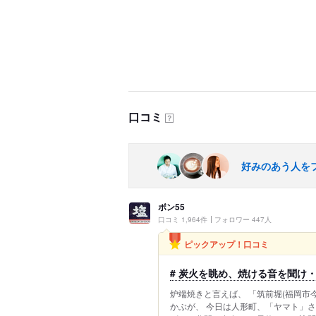
口コミ
？
好みのあう人を
ボン55
口コミ 1,964件
フォロワー 447人
ピックアップ！口コミ
# 炭火を眺め、焼ける音を聞け
炉端焼きと言えば、 「筑前堀(福岡市今宿
かぶが、 今日は人形町、「ヤマト」さ