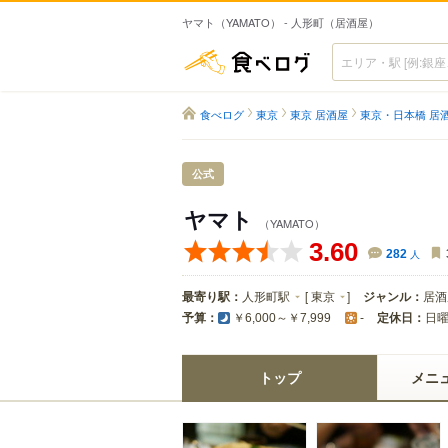
ヤマト（YAMATO） - 人形町（居酒屋）
食べログ
食べログ
東京
東京 居酒屋
東京・日本橋 居
公式
ヤマト
（YAMATO）
3.60
282
人
最寄り駅：
人形町駅
[
東京
]
ジャンル：
居酒
予算：
定休日：
日
￥6,000～￥7,999
-
トップ
メニ