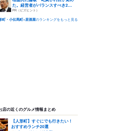
た。経営者がバランスすべき2
つ...
PR（ビズヒント）
形町・小伝馬町×居酒屋
のランキングをもっと見る
お店の近くのグルメ情報まとめ
【人形町】すぐにでも行きたい！
おすすめランチ20選