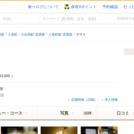
食べログについて
保有Vポイント
予約確認
行っ
酒屋
人形町・小伝馬町 居酒屋
人形町駅 居酒屋
ヤマト
31309
人
屋
曜日
店舗情報（詳細）
求人情報
ュー・コース
写真
口コミ
2228