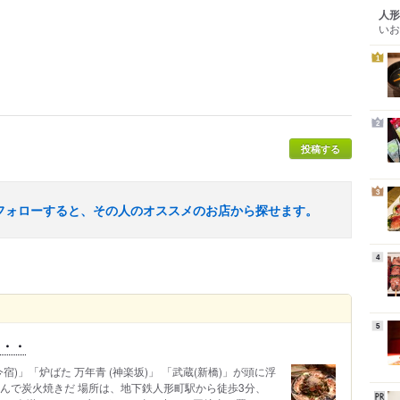
人形
いお
1
2
投稿する
3
フォローすると、その人のオススメのお店から探せます。
4
5
・・・
)」「炉ばた 万年青 (神楽坂)」 「武蔵(新橋)」が頭に浮
んで炭火焼きだ 場所は、地下鉄人形町駅から徒歩3分、