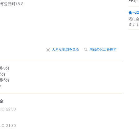
PRが
橋富沢町
16-3
食べ
既に
きま
大きな地図を見る
周辺のお店を探す
歩3分
5分
歩5分
m
金
L.O. 22:30
L.O. 21:30