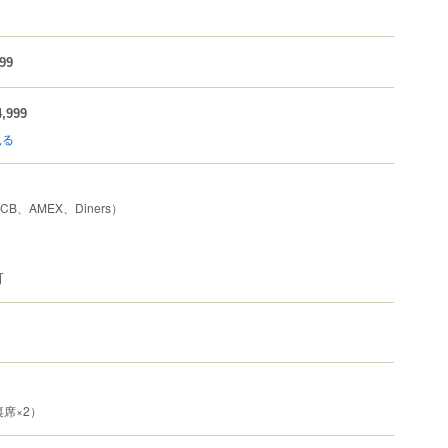
99
,999
見る
JCB、AMEX、Diners）
可
席×2）