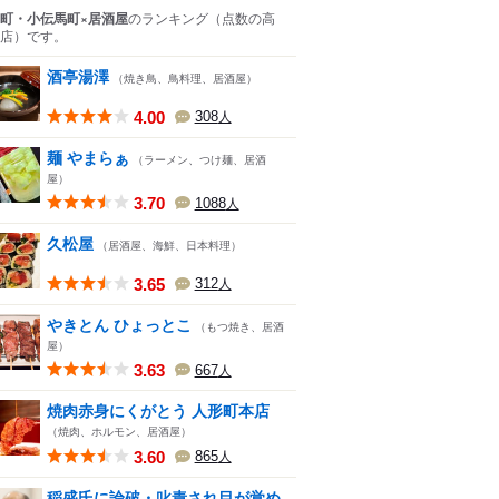
町・小伝馬町×居酒屋
のランキング
（点数の高
店）
です。
酒亭湯澤
（焼き鳥、鳥料理、居酒屋）
4.00
308
人
麺 やまらぁ
（ラーメン、つけ麺、居酒
屋）
3.70
1088
人
久松屋
（居酒屋、海鮮、日本料理）
3.65
312
人
やきとん ひょっとこ
（もつ焼き、居酒
屋）
3.63
667
人
焼肉赤身にくがとう 人形町本店
（焼肉、ホルモン、居酒屋）
3.60
865
人
稲盛氏に論破・叱責され目が覚め