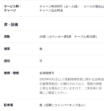
サービス料・
チャージ料300円（お一人様） コースの場合は
チャージ
チャージ込み料金
席・設備
席数
24席（カウンター席6席 テーブル席18席）
個室
無
貸切
可
禁煙・喫煙
全席喫煙可
2020年4月1日より受動喫煙対策に関する法律(改
正健康増進法）が施行されており、最新の情報
と異なる場合がございますので、ご来店前に店
舗にご確認ください。
駐車場
無（近隣にコインパーキングあり）