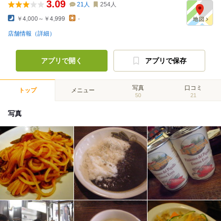
3.09
21
人
254
人
￥4,000～￥4,999
-
店舗情報（詳細）
アプリで開く
アプリで保存
写真
口コミ
トップ
メニュー
50
21
写真