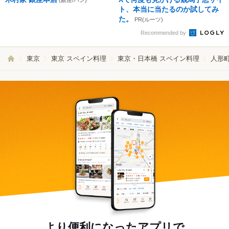
(銀座/パン)
ト、本当に当たるのか試してみ
た。
PR(ルーツ)
Recommended by
東京
東京 スペイン料理
東京・日本橋 スペイン料理
人形
より便利になったアプリで