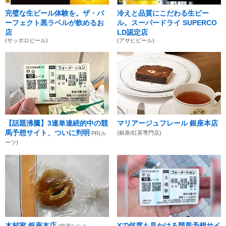
完璧な生ビール体験を。ザ・パ
冷えと品質にこだわる生ビー
ーフェクト黒ラベルが飲めるお
ル。スーパードライ SUPERCO
店
LD認定店
(サッポロビール)
(アサヒビール)
【話題沸騰】3連単連続的中の競
マリアージュフレール 銀座本店
馬予想サイト、ついに判明
(銀座/紅茶専門店)
PR(ル
ーツ)
木村家 銀座本店
Xで何度も見かける競馬予想サイ