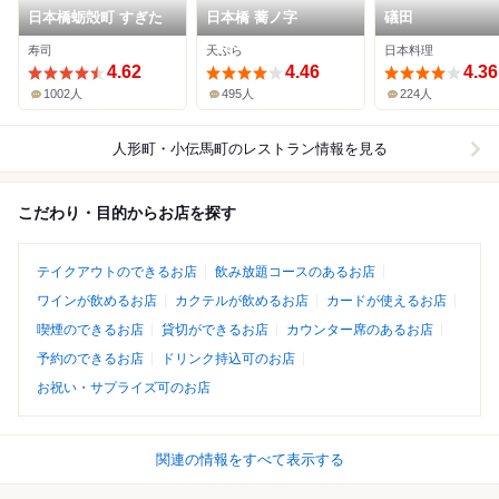
日本橋蛎殻町 すぎた
日本橋 蕎ノ字
礒田
寿司
天ぷら
日本料理
4.62
4.46
4.36
1002人
495人
224人
人形町・小伝馬町
のレストラン情報を見る
こだわり・目的からお店を探す
テイクアウトのできるお店
飲み放題コースのあるお店
ワインが飲めるお店
カクテルが飲めるお店
カードが使えるお店
喫煙のできるお店
貸切ができるお店
カウンター席のあるお店
予約のできるお店
ドリンク持込可のお店
お祝い・サプライズ可のお店
関連の情報をすべて表示する