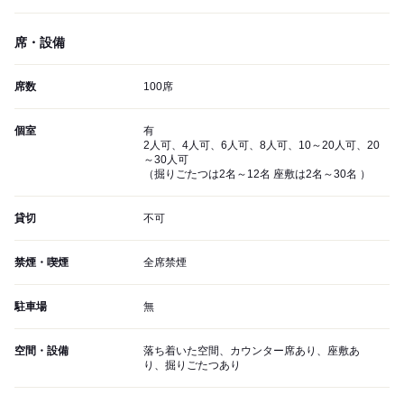
席・設備
席数
100席
個室
有
2人可、4人可、6人可、8人可、10～20人可、20
～30人可
（掘りごたつは2名～12名 座敷は2名～30名 ）
貸切
不可
禁煙・喫煙
全席禁煙
駐車場
無
空間・設備
落ち着いた空間、カウンター席あり、座敷あ
り、掘りごたつあり