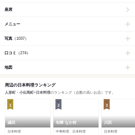
座席
メニュー
写真
（1037）
口コミ
（274）
地図
周辺の日本料理ランキング
人形町・小伝馬町
×
日本料理
のランキング（点数の高いお店）です。
1
2
3
礒田
旬華 なか村
川田
日本料理
中華料理、日本料理
日本料理