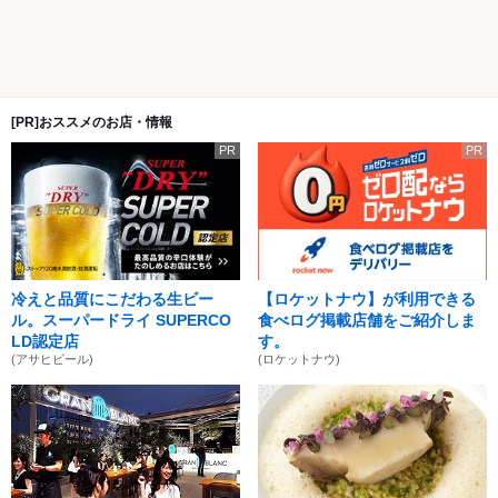
[PR]おススメのお店・情報
PR
PR
冷えと品質にこだわる生ビー
【ロケットナウ】が利用できる
ル。スーパードライ SUPERCO
食べログ掲載店舗をご紹介しま
LD認定店
す。
(アサヒビール)
(ロケットナウ)