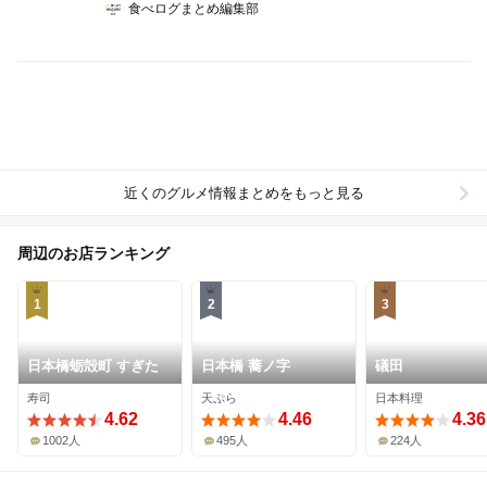
食べログまとめ編集部
近くのグルメ情報まとめをもっと見る
周辺のお店ランキング
1
2
3
日本橋蛎殻町 すぎた
日本橋 蕎ノ字
礒田
寿司
天ぷら
日本料理
4.62
4.46
4.36
1002人
495人
224人