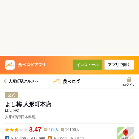
インストール
アプリで開く
人形町駅グルメへ
ログイン
公式
よし梅 人形町本店
(よしうめ)
人形町駅/日本料理
3.47
274
人
16100
人
￥10,000～￥14,999
￥1,000～￥1,999