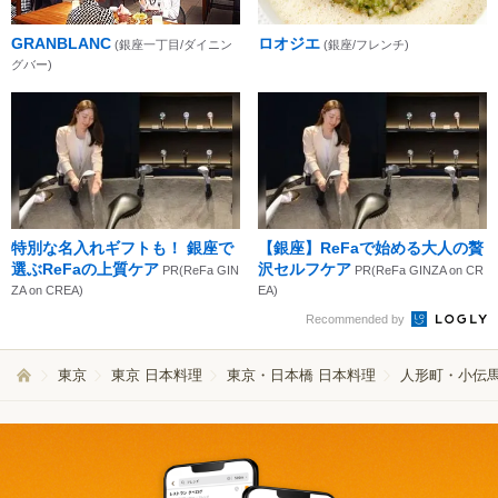
GRANBLANC
ロオジエ
(銀座一丁目/ダイニン
(銀座/フレンチ)
グバー)
特別な名入れギフトも！ 銀座で
【銀座】ReFaで始める大人の贅
選ぶReFaの上質ケア
沢セルフケア
PR(ReFa GIN
PR(ReFa GINZA on CR
ZA on CREA)
EA)
Recommended by
東京
東京 日本料理
東京・日本橋 日本料理
人形町・小伝馬