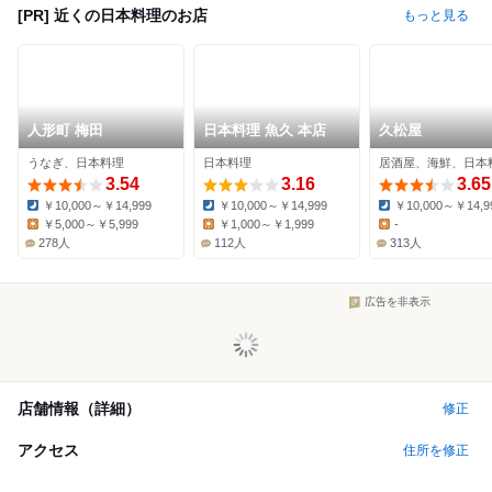
[PR] 近くの日本料理のお店
もっと見る
人形町 梅田
日本料理 魚久 本店
久松屋
うなぎ、日本料理
日本料理
居酒屋、海鮮、日本
3.54
3.16
3.65
￥10,000～￥14,999
￥10,000～￥14,999
￥10,000～￥14,9
Dinner:
Dinner:
Dinner:
￥5,000～￥5,999
￥1,000～￥1,999
-
Lunch:
Lunch:
Lunch:
278人
112人
313人
広告を非表示
店舗情報（詳細）
修正
アクセス
住所を修正