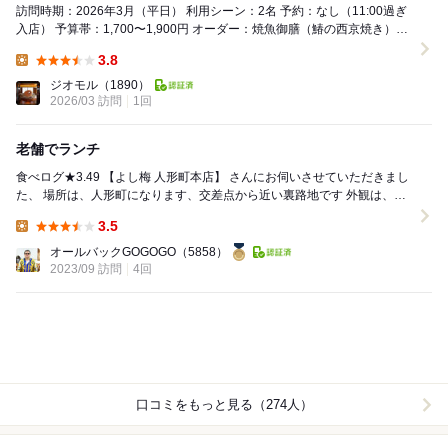
訪問時期：2026年3月（平日） 利用シーン：2名 予約：なし（11:00過ぎ
入店） 予算帯：1,700〜1,900円 オーダー：焼魚御膳（鰆の西京焼き）、
あら煮御膳 ─...
3.8
Lunch:
ジオモル
（1890）
2026/03 訪問
1回
老舗でランチ
食べログ★3.49 【よし梅 人形町本店】 さんにお伺いさせていただきまし
た、 場所は、人形町になります、交差点から近い裏路地です 外観は、素
晴らしくまさに、ザ・人...
3.5
Lunch:
オールバックGOGOGO
（5858）
2023/09 訪問
4回
口コミをもっと見る（274人）