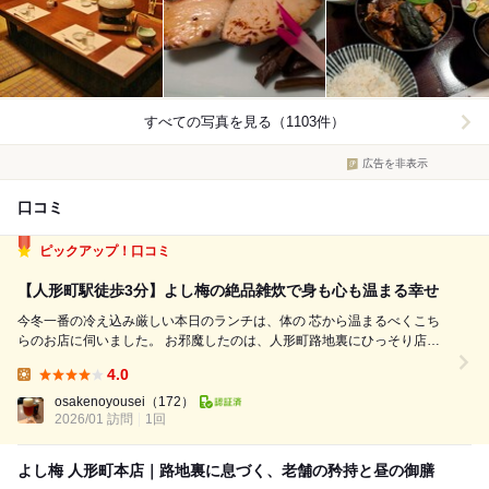
すべての写真を見る（1103件）
広告を非表示
口コミ
ピックアップ！口コミ
【人形町駅徒歩3分】よし梅の絶品雑炊で身も心も温まる幸せ
今冬一番の冷え込み厳しい本日のランチは、体の 芯から温まるべくこち
らのお店に伺いました。 お邪魔したのは、人形町路地裏にひっそり店を
構える日本料理の老舗の名店『よし梅』さん。 この時期は名物雑炊目当
4.0
てに訪れる人も多く、 今日も早い時間から盛況でした。 それでは熱々の
Lunch:
雑炊で、...
osakenoyousei
（172）
2026/01 訪問
1回
よし梅 人形町本店｜路地裏に息づく、老舗の矜持と昼の御膳