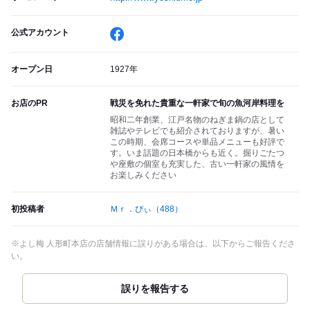
公式アカウント
オープン日
1927年
お店のPR
戦災を免れた貴重な一軒家で旬の魚河岸料理を
昭和二年創業、江戸名物のねぎま鍋の店として
雑誌やテレビでも紹介されておりますが、暑い
この時期、会席コースや単品メニューも好評で
す。いま話題の日本橋からも近く。掘りごたつ
や座敷の個室も充実した、古い一軒家の風情を
お楽しみください
初投稿者
Ｍｒ．ぴぃ
（488）
※よし梅 人形町本店の店舗情報に誤りがある場合は、以下からご報告くださ
い。
誤りを報告する