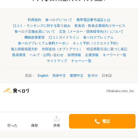
利用規約
食べログについて
携帯電話番号認証とは
口コミ・ランキングに対する取り組み
飲食店・飲食企業様向けサービス
食べログ店舗会員について
広告（メーカー・団体様等向け）について
機能改善要望
口コミガイドライン
食べログプレミアム
食べログプレミアム無料クーポン
ネット予約（リクエスト予約）
個人情報保護方針
外部送信（オプトアウト）
特定商取引法に基づく表記
推奨環境
ヘルプ・お問い合わせ
採用情報
企業情報
キーワード一覧
サイトマップ
チェーン一覧
言語：
English
简体中文
繁體中文
한국어
日本語
©Kakaku.com, Inc.
電話
行った
保存
共有