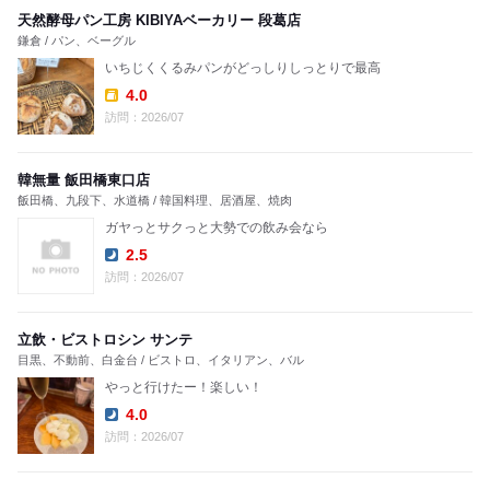
天然酵母パン工房 KIBIYAベーカリー 段葛店
鎌倉 / パン、ベーグル
いちじくくるみパンがどっしりしっとりで最高
4.0
Takeout:
訪問：2026/07
韓無量 飯田橋東口店
飯田橋、九段下、水道橋 / 韓国料理、居酒屋、焼肉
ガヤっとサクっと大勢での飲み会なら
2.5
Dinner:
訪問：2026/07
立飲・ビストロシン サンテ
目黒、不動前、白金台 / ビストロ、イタリアン、バル
やっと行けたー！楽しい！
4.0
Dinner:
訪問：2026/07