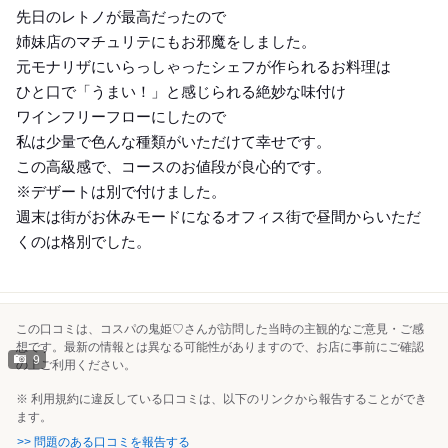
先日のレトノが最高だったので
姉妹店のマチュリテにもお邪魔をしました。
元モナリザにいらっしゃったシェフが作られるお料理は
ひと口で「うまい！」と感じられる絶妙な味付け
ワインフリーフローにしたので
私は少量で色んな種類がいただけて幸せです。
この高級感で、コースのお値段が良心的です。
※デザートは別で付けました。
週末は街がお休みモードになるオフィス街で昼間からいただ
くのは格別でした。
この口コミは、コスパの鬼姫♡さんが訪問した当時の主観的なご意見・ご感
想です。最新の情報とは異なる可能性がありますので、お店に事前にご確認
9
の上ご利用ください。
※ 利用規約に違反している口コミは、以下のリンクから報告することができ
ます。
>> 問題のある口コミを報告する