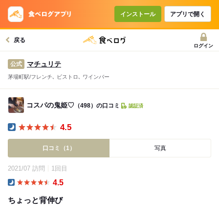
インストール
アプリで開く
戻る
ログイン
マチュリテ
公式
茅場町駅/フレンチ､ ビストロ､ ワインバー
コスパの鬼姫♡
（498）の口コミ
認証済
4.5
Dinner
口コミ（1）
写真
2021/07 訪問
1回目
4.5
Dinner
ちょっと背伸び