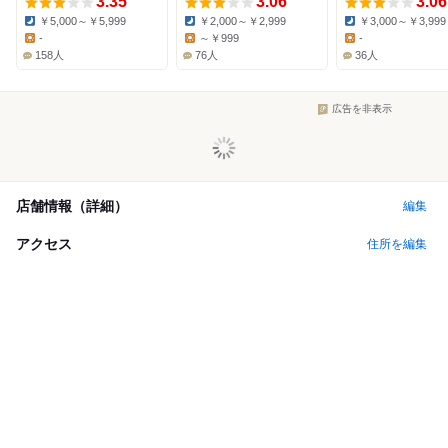
3.35
3.06
3.06
￥5,000～￥5,999
￥2,000～￥2,999
￥3,000～￥3,999
Dinner:
Dinner:
Dinner:
-
～￥999
-
Lunch:
Lunch:
Lunch:
158人
76人
36人
広告を非表示
店舗情報（詳細）
編集
アクセス
住所を編集