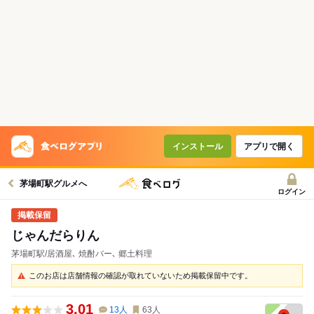
インストール
アプリで開く
茅場町駅グルメへ
ログイン
じゃんだらりん
茅場町駅/居酒屋､ 焼酎バー､ 郷土料理
このお店は店舗情報の確認が取れていないため掲載保留中です。
3.01
13
人
63
人