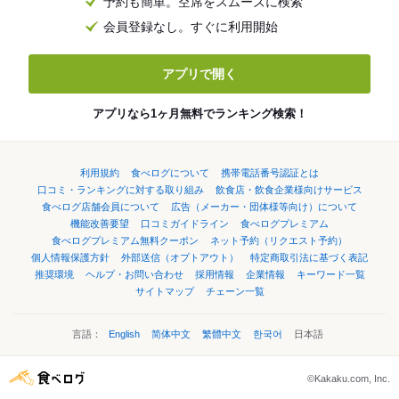
予約も簡単。空席をスムーズに検索
会員登録なし。すぐに利用開始
アプリで開く
アプリなら1ヶ月無料でランキング検索！
利用規約
食べログについて
携帯電話番号認証とは
口コミ・ランキングに対する取り組み
飲食店・飲食企業様向けサービス
食べログ店舗会員について
広告（メーカー・団体様等向け）について
機能改善要望
口コミガイドライン
食べログプレミアム
食べログプレミアム無料クーポン
ネット予約（リクエスト予約）
個人情報保護方針
外部送信（オプトアウト）
特定商取引法に基づく表記
推奨環境
ヘルプ・お問い合わせ
採用情報
企業情報
キーワード一覧
サイトマップ
チェーン一覧
言語：
English
简体中文
繁體中文
한국어
日本語
©Kakaku.com, Inc.