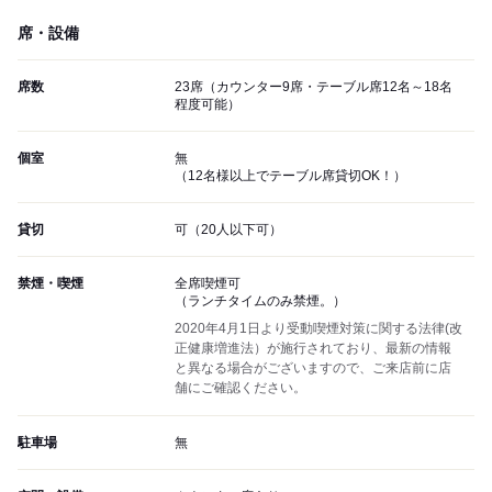
席・設備
席数
23席（カウンター9席・テーブル席12名～18名
程度可能）
個室
無
（12名様以上でテーブル席貸切OK！）
貸切
可（20人以下可）
禁煙・喫煙
全席喫煙可
（ランチタイムのみ禁煙。）
2020年4月1日より受動喫煙対策に関する法律(改
正健康増進法）が施行されており、最新の情報
と異なる場合がございますので、ご来店前に店
舗にご確認ください。
駐車場
無