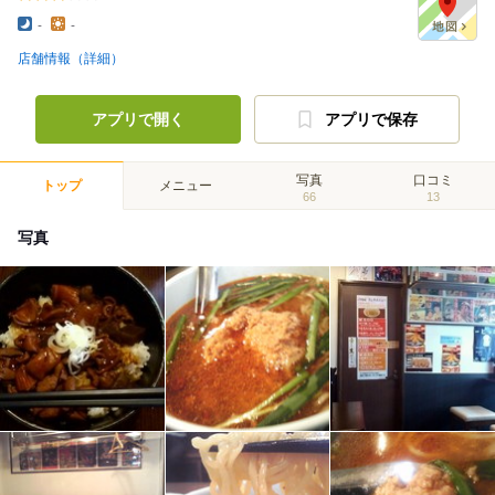
-
-
店舗情報（詳細）
アプリで開く
アプリで保存
写真
口コミ
トップ
メニュー
66
13
写真