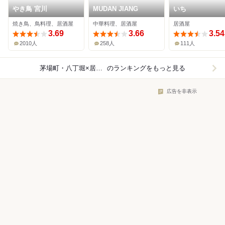
やき鳥 宮川
MUDAN JIANG
いち
焼き鳥、鳥料理、居酒屋
中華料理、居酒屋
居酒屋
3.69
3.66
3.54
2010人
258人
111人
茅場町・八丁堀×居酒屋
のランキングをもっと見る
広告を非表示