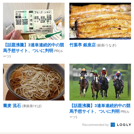
【話題沸騰】3連単連続的中の競
竹葉亭 銀座店
(銀座/うなぎ)
馬予想サイト、ついに判明
PR(ル
ーツ)
蕎麦 流石
【話題沸騰】3連単連続的中の競
(東銀座/そば)
馬予想サイト、ついに判明
PR(ル
ーツ)
Recommended by