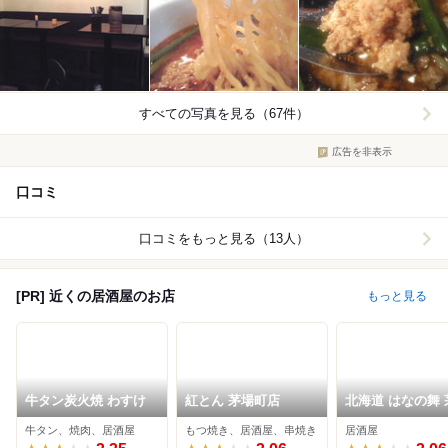
すべての写真を見る（67件）
広告を非表示
口コミ
口コミをもっと見る（13人）
[PR] 近くの居酒屋のお店
もっと見る
牛タン炭火焼 わすけ
紅とん 茅場町店
北海道 はなの舞 
町店
牛タン、焼肉、居酒屋
もつ焼き、居酒屋、串焼き
居酒屋