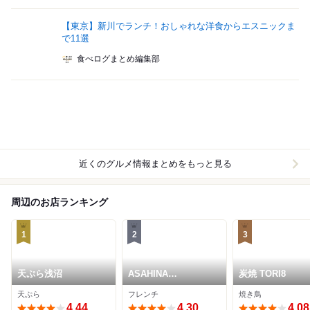
【東京】新川でランチ！おしゃれな洋食からエスニックま
で11選
食べログまとめ編集部
近くのグルメ情報まとめをもっと見る
周辺のお店ランキング
1
2
3
天ぷら浅沼
ASAHINA
炭焼 TORI8
Gastronome
天ぷら
フレンチ
焼き鳥
4.44
4.30
4.08