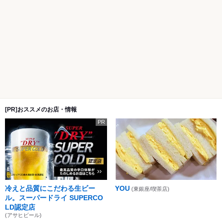
[PR]おススメのお店・情報
PR
冷えと品質にこだわる生ビー
YOU
(東銀座/喫茶店)
ル。スーパードライ SUPERCO
LD認定店
(アサヒビール)