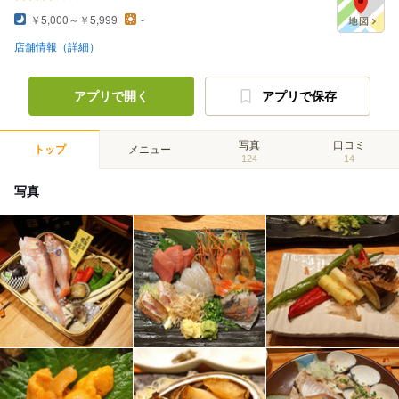
￥5,000～￥5,999
-
店舗情報（詳細）
アプリで開く
アプリで保存
写真
口コミ
トップ
メニュー
124
14
写真