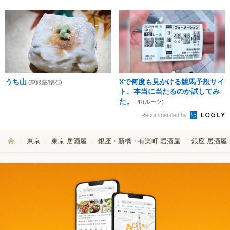
うち山
Xで何度も見かける競馬予想サイ
(東銀座/懐石)
ト、本当に当たるのか試してみ
た。
PR(ルーツ)
Recommended by
東京
東京 居酒屋
銀座・新橋・有楽町 居酒屋
銀座 居酒屋