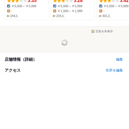
3.35
3.28
3.42
￥5,000～￥5,999
￥5,000～￥5,999
￥5,000～￥5,999
Dinner:
Dinner:
Dinner:
-
￥1,000～￥1,999
-
Lunch:
Lunch:
Lunch:
244人
234人
301人
広告を非表示
店舗情報（詳細）
編集
アクセス
住所を編集