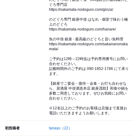
ぐろ専門店
https://nakamata-nodoguro.com/ginza/
のどぐろ専門 銀座中俣 はなれ - 個室で味わう極
上のどぐろ
https://nakamata-nodoguro.com/hanare/
魚の中俣 銀座 - 最高級のどぐろと旨い魚料理
https://nakamata-nodoguro.com/sakananonaka
mata/
ご予約は12時～22時迄は予約専用番号にお問い
合わせください。
記載時間外のご予約は 090-1852-1786 にて承り
ます。
【銀座でご宴会・接待・会食・お打ち合わせな
ら、居酒屋 中俣酒造本店 銀座茂助】和食や鍋を
多数ご用意しております。ぜひお気軽にお問い
合わせください。
※12名以上のご予約のお客様は店舗まで直接お
電話いただきますようお願いします。
初投稿者
tanayu
（22）