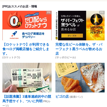
[PR]おススメのお店・情報
PR
PR
【ロケットナウ】が利用できる
完璧な生ビール体験を。ザ・パ
食べログ掲載店舗をご紹介しま
ーフェクト黒ラベルが飲めるお
す。
店
(ロケットナウ)
(サッポロビール)
【話題沸騰】3連単連続的中の競
ビゴの店
(銀座/パン)
馬予想サイト、ついに判明
PR(ル
ーツ)