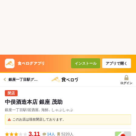
インストール
アプリで開く
銀座一丁目駅グルメへ
ログイン
中俣酒造本店 銀座 茂助
銀座一丁目駅/居酒屋､ 海鮮､ しゃぶしゃぶ
このお店は現在閉店しております。
3.11
14
人
5220
人