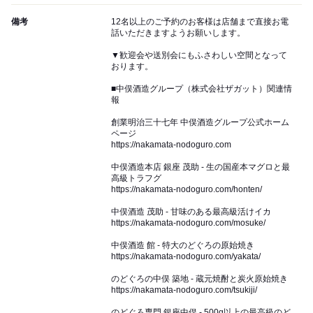
備考
12名以上のご予約のお客様は店舗まで直接お電
話いただきますようお願いします。
▼歓迎会や送別会にもふさわしい空間となって
おります。
■中俣酒造グループ（株式会社ザガット）関連情
報
創業明治三十七年 中俣酒造グループ公式ホーム
ページ
https://nakamata-nodoguro.com
中俣酒造本店 銀座 茂助 - 生の国産本マグロと最
高級トラフグ
https://nakamata-nodoguro.com/honten/
中俣酒造 茂助 - 甘味のある最高級活けイカ
https://nakamata-nodoguro.com/mosuke/
中俣酒造 館 - 特大のどぐろの原始焼き
https://nakamata-nodoguro.com/yakata/
のどぐろの中俣 築地 - 蔵元焼酎と炭火原始焼き
https://nakamata-nodoguro.com/tsukiji/
のどぐろ専門 銀座中俣 - 500g以上の最高級のど