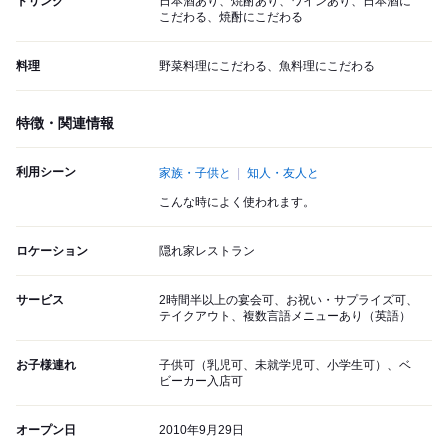
ドリンク
日本酒あり、焼酎あり、ワインあり、日本酒に
こだわる、焼酎にこだわる
料理
野菜料理にこだわる、魚料理にこだわる
特徴・関連情報
利用シーン
家族・子供と
知人・友人と
こんな時によく使われます。
ロケーション
隠れ家レストラン
サービス
2時間半以上の宴会可、お祝い・サプライズ可、
テイクアウト、複数言語メニューあり（英語）
お子様連れ
子供可（乳児可、未就学児可、小学生可）、ベ
ビーカー入店可
オープン日
2010年9月29日