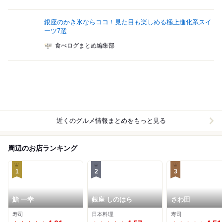
銀座のかき氷ならココ！見た目も楽しめる極上進化系スイ
ーツ7選
食べログまとめ編集部
近くのグルメ情報まとめをもっと見る
周辺のお店ランキング
1
2
3
鮨 一幸
銀座 しのはら
さわ田
寿司
日本料理
寿司