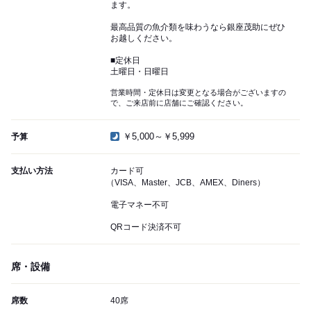
ます。
最高品質の魚介類を味わうなら銀座茂助にぜひ
お越しください。
■定休日
土曜日・日曜日
営業時間・定休日は変更となる場合がございますの
で、ご来店前に店舗にご確認ください。
￥5,000～￥5,999
予算
支払い方法
カード可
（VISA、Master、JCB、AMEX、Diners）
電子マネー不可
QRコード決済不可
席・設備
席数
40席