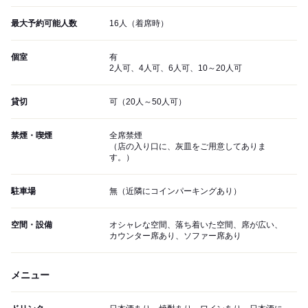
最大予約可能人数
16人（着席時）
個室
有
2人可、4人可、6人可、10～20人可
貸切
可（20人～50人可）
禁煙・喫煙
全席禁煙
（店の入り口に、灰皿をご用意してありま
す。）
駐車場
無（近隣にコインパーキングあり）
空間・設備
オシャレな空間、落ち着いた空間、席が広い、
カウンター席あり、ソファー席あり
メニュー