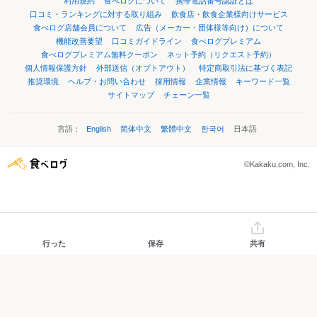
利用規約
食べログについて
携帯電話番号認証とは
口コミ・ランキングに対する取り組み
飲食店・飲食企業様向けサービス
食べログ店舗会員について
広告（メーカー・団体様等向け）について
機能改善要望
口コミガイドライン
食べログプレミアム
食べログプレミアム無料クーポン
ネット予約（リクエスト予約）
個人情報保護方針
外部送信（オプトアウト）
特定商取引法に基づく表記
推奨環境
ヘルプ・お問い合わせ
採用情報
企業情報
キーワード一覧
サイトマップ
チェーン一覧
言語：
English
简体中文
繁體中文
한국어
日本語
©Kakaku.com, Inc.
行った
保存
共有