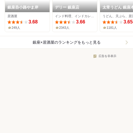
銀座呑小路やま岸
デリー 銀座店
太常うどん 銀座
居酒屋
インド料理、インドカレー、居酒屋
うどん、天ぷら、居
3.68
3.66
3.65
249人
2343人
1181人
銀座×居酒屋
のランキングをもっと見る
広告を非表示