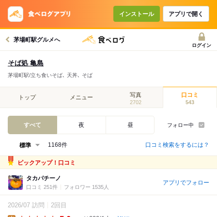
インストール
アプリで開く
茅場町駅グルメへ
ログイン
そば処 亀島
茅場町駅/立ち食いそば､ 天丼､ そば
写真
口コミ
トップ
メニュー
2702
543
すべて
夜
昼
フォロー中
口コミ検索をするには？
1168件
ピックアップ！口コミ
タカパチーノ
アプリでフォロー
口コミ 251件
フォロワー 1535人
2026/07 訪問
2回目