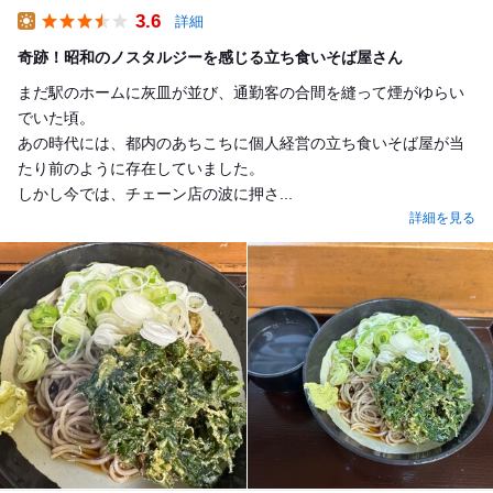
3.6
詳細
Lunch
奇跡！昭和のノスタルジーを感じる立ち食いそば屋さん
まだ駅のホームに灰皿が並び、通勤客の合間を縫って煙がゆらい
でいた頃。
あの時代には、都内のあちこちに個人経営の立ち食いそば屋が当
たり前のように存在していました。
しかし今では、チェーン店の波に押さ...
詳細を見る