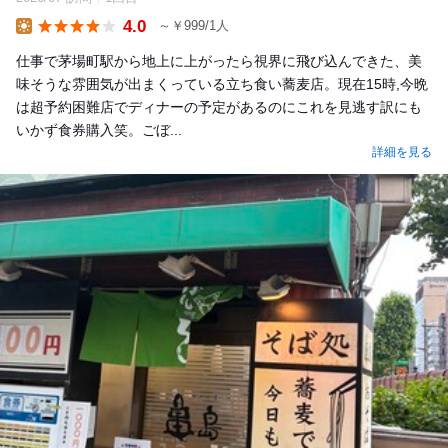
4.0
～￥999/1人
Lunch
仕事で茅場町駅から地上に上がったら視界に飛び込んできた、美
味そうな雰囲気が出まくっている立ち食い蕎麦店。現在15時,今晩
は超予約困難店でディナーの予定があるのにこれを見逃す訳にも
いかず食券購入笑。ごぼ...
詳細を見る