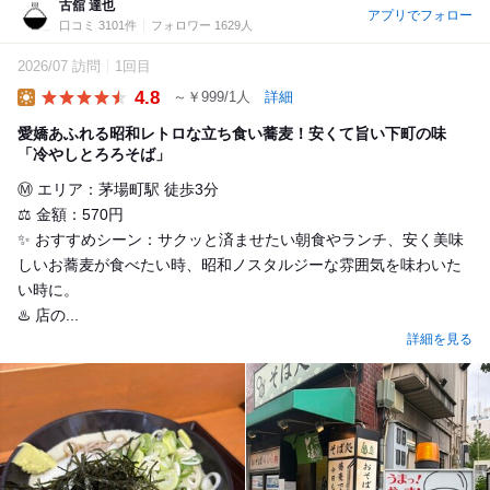
古舘 達也
アプリでフォロー
口コミ 3101件
フォロワー 1629人
2026/07 訪問
1回目
4.8
～￥999/1人
詳細
Lunch
愛嬌あふれる昭和レトロな立ち食い蕎麦！安くて旨い下町の味
「冷やしとろろそば」
Ⓜ️ エリア：茅場町駅 徒歩3分
⚖️ 金額：570円
✨ おすすめシーン：サクッと済ませたい朝食やランチ、安く美味
しいお蕎麦が食べたい時、昭和ノスタルジーな雰囲気を味わいた
い時に。
♨️ 店の...
詳細を見る