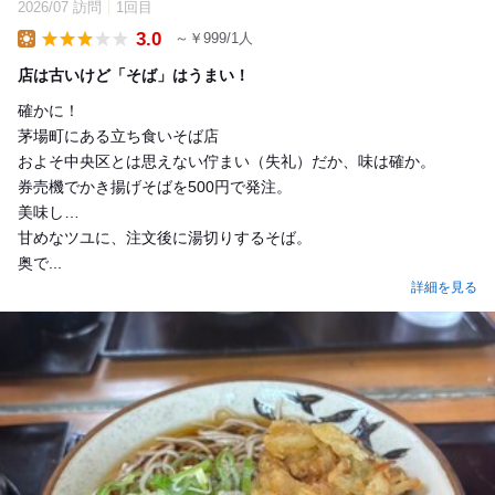
2026/07 訪問
1回目
3.0
～￥999/1人
Lunch
店は古いけど「そば」はうまい！
確かに！
茅場町にある立ち食いそば店
およそ中央区とは思えない佇まい（失礼）だか、味は確か。
券売機でかき揚げそばを500円で発注。
美味し…
甘めなツユに、注文後に湯切りするそば。
奥で...
詳細を見る