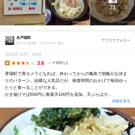
21
水戸稲郎
アプリでフォロー
口コミ 117件
フォロワー 25人
2026/07 訪問
3回目
3.6
～￥999/1人
Lunch
茅場町で胃カメラとなれば、終わってからの亀島で朝飯がお決ま
りのパターン。結構な人気店だが、検査時間のおかげで毎回ゆっ
たりと食べることができる。
かき揚げそば500円に春菊天100円を追加。天ぷらは小...
詳細を見る