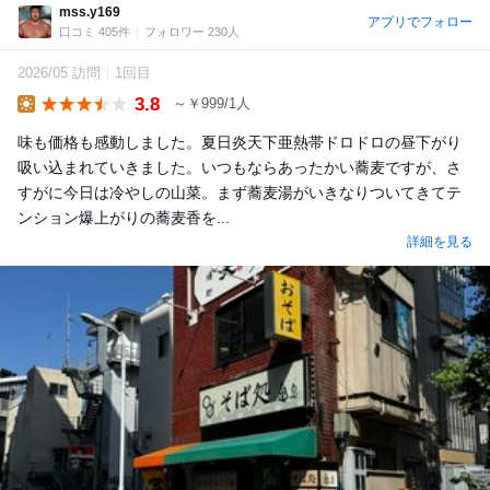
mss.y169
アプリでフォロー
口コミ 405件
フォロワー 230人
2026/05 訪問
1回目
3.8
～￥999/1人
Lunch
味も価格も感動しました。夏日炎天下亜熱帯ドロドロの昼下がり
吸い込まれていきました。いつもならあったかい蕎麦ですが、さ
すがに今日は冷やしの山菜。まず蕎麦湯がいきなりついてきてテ
ンション爆上がりの蕎麦香を...
詳細を見る