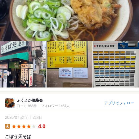
ふくよか連絡会
アプリでフォロー
口コミ 986件
フォロワー 1437人
2026/07 訪問
2回目
4.0
Lunch
ごぼう天そば