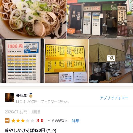
6
醤油屋
アプリでフォロー
口コミ 3252件
フォロワー 1649人
2026/07 訪問
1回目
3.0
～￥999/1人
詳細
Lunch
冷やしかけそば420円 (^_^)