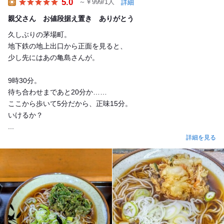
5.0
～￥999/1人
詳細
Lunch
親父さん お値段据え置き ありがとう
久しぶりの茅場町。
地下鉄の地上出口から正面を見ると、
少し先にはあの亀島さんが。
9時30分。
待ち合わせまであと20分か……
ここから歩いて5分だから、正味15分。
いけるか？
...
詳細を見る