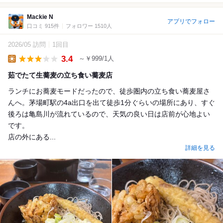
Mackie N
アプリでフォロー
口コミ 915件
フォロワー 1510人
2026/05 訪問
1回目
3.4
～￥999/1人
Lunch
茹でたて生蕎麦の立ち食い蕎麦店
ランチにお蕎麦モードだったので、徒歩圏内の立ち食い蕎麦屋さ
んへ。茅場町駅の4a出口を出て徒歩1分ぐらいの場所にあり、すぐ
後ろは亀島川が流れているので、天気の良い日は店前が心地よい
です。
店の外にある...
詳細を見る