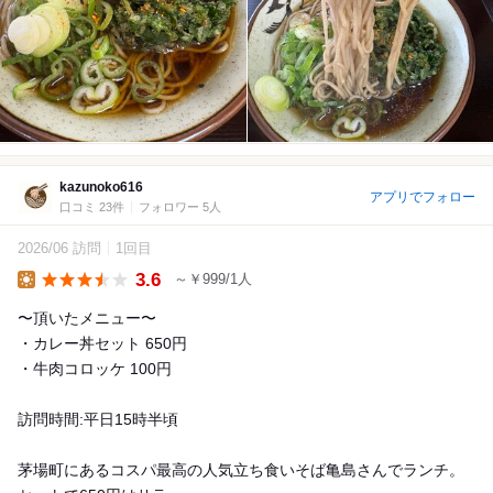
kazunoko616
アプリでフォロー
口コミ 23件
フォロワー 5人
2026/06 訪問
1回目
3.6
～￥999/1人
Lunch
〜頂いたメニュー〜
・カレー丼セット 650円
・牛肉コロッケ 100円
訪問時間:平日15時半頃
茅場町にあるコスパ最高の人気立ち食いそば亀島さんでランチ。