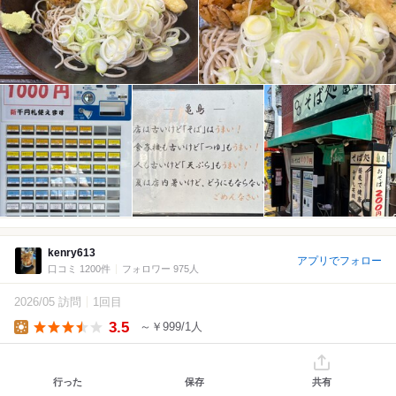
kenry613
アプリでフォロー
口コミ 1200件
フォロワー 975人
2026/05 訪問
1回目
3.5
～￥999/1人
Lunch
コスパの良い2倍もりそばを頂きました♪
行った
保存
共有
本日のランチは茅場町