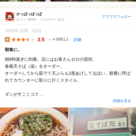
かっぱっぱっぱ
アプリでフォロー
口コミ 494件
フォロワー 91人
2026/07 訪問
1回目
3.5
～￥999/1人
詳細
Lunch
朝食に。
朝8時過ぎに到着。店にはお客さんゼロの貸切。
春菊天そば（温）をオーダー。
オーダーしてから茹でて天ぷらも2度あげしてるぽい。順番に呼ば
れてカウンターに取りに行くスタイル。
ダシがすごくコク...
詳細を見る