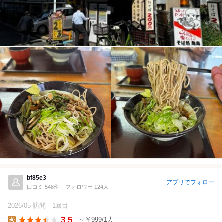
bf85e3
アプリでフォロー
口コミ 548件
フォロワー 124人
2026/05 訪問
1回目
3.5
～￥999/1人