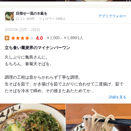
目指せ一流のＢ級を
アプリでフォロー
口コミ 443件
フォロワー 2488人
2026/06 訪問
2回目
4.0
￥1,000～￥1,999/1人
Lunch
立ち食い蕎麦界のマイナンバーワン
久しぶりに亀島さんに。
もちろん、春菊天そばを。
調理の工程は昔からかわらず丁寧な調理。
生そばを茹で、かき揚げを茹で上がりに合わせて二度揚げ、茹で
たそばを冷水で締め、その後またあたためてか...
詳細を見る