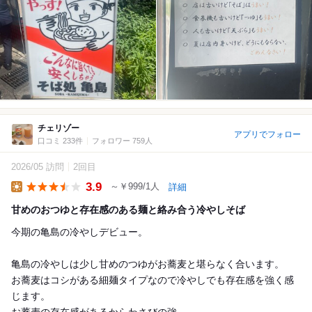
チェリゾー
アプリでフォロー
口コミ 233件
フォロワー 759人
2026/05 訪問
2回目
3.9
～￥999/1人
詳細
Lunch
甘めのおつゆと存在感のある麺と絡み合う冷やしそば
今期の亀島の冷やしデビュー。
亀島の冷やしは少し甘めのつゆがお蕎麦と堪らなく合います。
お蕎麦はコシがある細麺タイプなので冷やしでも存在感を強く感
じます。