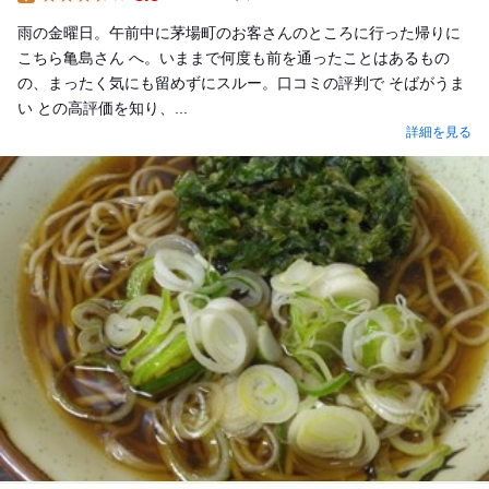
Lunch
雨の金曜日。午前中に茅場町のお客さんのところに行った帰りに
こちら亀島さん へ。いままで何度も前を通ったことはあるもの
の、まったく気にも留めずにスルー。口コミの評判で そばがうま
い との高評価を知り、...
詳細を見る