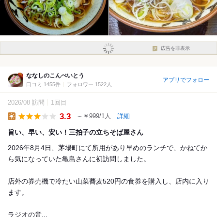
広告を非表示
ななしのこんぺいとう
アプリでフォロー
口コミ 1455件
フォロワー 1522人
2026/08 訪問
1回目
3.3
～￥999/1人
詳細
Lunch
旨い、早い、安い！三拍子の立ちそば屋さん
2026年8月4日、茅場町にて所用があり早めのランチで、かねてか
ら気になっていた亀島さんに初訪問しました。
店外の券売機で冷たい山菜蕎麦520円の食券を購入し、店内に入り
ます。
ラジオの音...