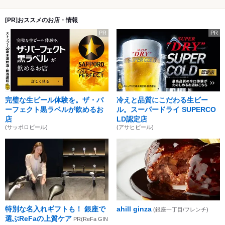
[PR]おススメのお店・情報
PR
PR
完璧な生ビール体験を。ザ・パ
冷えと品質にこだわる生ビー
ーフェクト黒ラベルが飲めるお
ル。スーパードライ SUPERCO
店
LD認定店
(サッポロビール)
(アサヒビール)
特別な名入れギフトも！ 銀座で
ahill ginza
(銀座一丁目/フレンチ)
選ぶReFaの上質ケア
PR(ReFa GIN