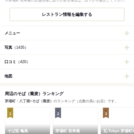
※茅場町 長寿庵の店舗情報に誤りがある場合は、以下から修正して下さい。
レストラン情報を編集する
メニュー
写真
（1435）
口コミ
（420）
地図
周辺のそば（蕎麦）ランキング
茅場町・八丁堀
×
そば（蕎麦）
のランキング（点数の高いお店）です。
1
2
3
そば処 亀島
茅場町 長寿庵
瓦.Tokyo 茅場