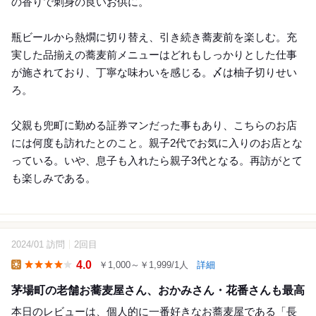
の香りで刺身の良いお供に。
瓶ビールから熱燗に切り替え、引き続き蕎麦前を楽しむ。充
実した品揃えの蕎麦前メニューはどれもしっかりとした仕事
が施されており、丁寧な味わいを感じる。〆は柚子切りせい
ろ。
父親も兜町に勤める証券マンだった事もあり、こちらのお店
には何度も訪れたとのこと。親子2代でお気に入りのお店とな
っている。いや、息子も入れたら親子3代となる。再訪がとて
も楽しみである。
2024/01 訪問
2回目
9
4.0
￥1,000～￥1,999/1人
詳細
Lunch
茅場町の老舗お蕎麦屋さん、おかみさん・花番さんも最高
本日のレビューは、個人的に一番好きなお蕎麦屋である「長