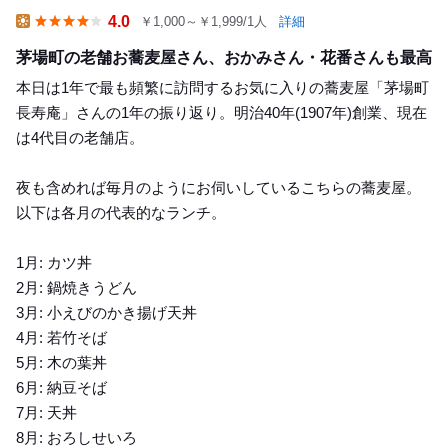
4.0
￥1,000～￥1,999/1人
詳細
Lunch
茅場町の老舗お蕎麦屋さん、おかみさん・花番さんも最高
本日は1年で最も頻繁に訪問するお気に入りの蕎麦屋「茅場町
長寿庵」さんの1年の振り返り。明治40年(1907年)創業、現在
は4代目の老舗店。
夜も含めれば毎月のようにお伺いしているこちらの蕎麦屋。
以下は各月の代表的なランチ。
1月: カツ丼
2月: 鍋焼きうどん
3月: 小えびのかき揚げ天丼
4月: 若竹そば
5月: 木の葉丼
6月: 納豆そば
7月: 天丼
8月: おろしせいろ