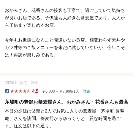
おかみさん、花番さんの接客も丁寧で、過ごしていて気持ち
が良いお店である。子供達も大好きな蕎麦屋であり、大人か
ら子供まで楽しめるお店。
今年もお世話になること間違いない良店。相変わらず天丼や
カツ丼等のご飯メニューを未だに試していないが、今年こそ
は！再訪が楽しみである。
2024/12 訪問
3回目
12
4.5
￥6,000～￥7,999/1人
詳細
Dinner
茅場町の老舗お蕎麦屋さん、おかみさん・花番さんも最高
本日の夕飯は父親と2人でお気に入りの蕎麦屋「茅場町 長寿
庵」さんを訪問。蕎麦前からゆっくりと上質な時間を過ご
す。注文は以下の通り。