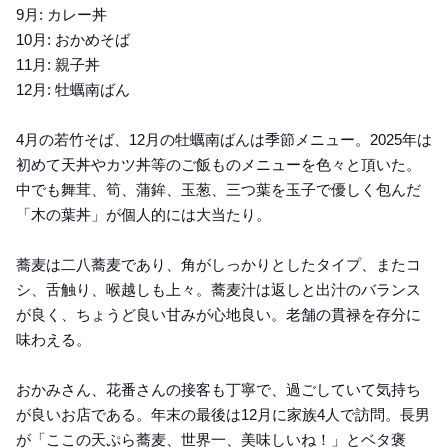
9月: カレー丼
10月: おかめそば
11月: 親子丼
12月: 牡蠣南ばん
4月の若竹そば、12月の牡蠣南ばんは季節メニュー。2025年は
初めて天丼やカツ丼等のご飯ものメニューを色々と頂いた。
中でも舞茸、筍、蒲鉾、玉葱、三つ葉を玉子で優しく包んだ
「木の葉丼」が個人的には大当たり。
蕎麦は二八蕎麦であり、角がしっかりとしたタイプ、またコ
シ、舌触り、喉越しも上々。蕎麦汁は返しと出汁のバランス
が良く、ちょうど良い甘みが心地良い。老舗の貫禄を存分に
味わえる。
おかみさん、花番さんの接客も丁寧で、過ごしていて気持ち
が良いお店である。年末の最後は12月に家族4人で訪問。長男
が「ここの天ぷら蕎麦、世界一、美味しいね！」とベタ褒