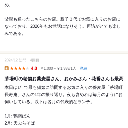
め。
父親も通ったこちらのお店。親子３代でお気に入りのお店に
なっており、2026年もお世話になりそう。再訪がとても楽し
みである。
2024/12 訪問
4回目
12
4.0
￥1,000～￥1,999/1人
詳細
Lunch
茅場町の老舗お蕎麦屋さん、おかみさん・花番さんも最高
本日は1年で最も頻繁に訪問するお気に入りの蕎麦屋「茅場町
長寿庵」さんの1年の振り返り。夜も含めれば毎月のようにお
伺いしている。以下は各月の代表的なランチ。
1月: 鴨南ばん
2月: 天ぷらそば