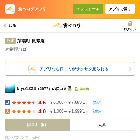
インストール
アプリで開く
戻る
ログイン
茅場町 長寿庵
公式
茅場町駅/そば
アプリなら口コミがサクサク見られる
kiyo1223
（2677）の口コミ
認証済
4.5
￥6,000～￥7,999/1人
詳細
Dinner
4.0
￥1,000～￥1,999/1人
詳細
Lunch
口コミ（5）
写真
2025/12 訪問
5回目