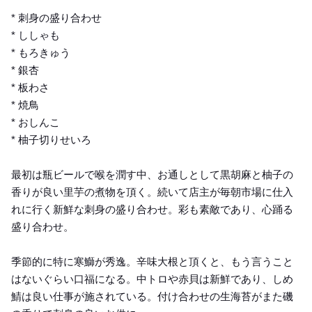
* 刺身の盛り合わせ
* ししゃも
* もろきゅう
* 銀杏
* 板わさ
* 焼鳥
* おしんこ
* 柚子切りせいろ
最初は瓶ビールで喉を潤す中、お通しとして黒胡麻と柚子の
香りが良い里芋の煮物を頂く。続いて店主が毎朝市場に仕入
れに行く新鮮な刺身の盛り合わせ。彩も素敵であり、心踊る
盛り合わせ。
季節的に特に寒鰤が秀逸。辛味大根と頂くと、もう言うこと
はないぐらい口福になる。中トロや赤貝は新鮮であり、しめ
鯖は良い仕事が施されている。付け合わせの生海苔がまた磯