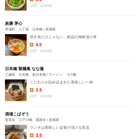
Lunch:
訪問：2026/06
炭膳 茅心
茅場町、八丁堀、日本橋 / 居酒屋
焼き魚だけじゃない、絶品の海鮮漬け丼
4.0
Lunch:
訪問：2026/06
日本橋 製麺庵 なな蓮
三越前、日本橋、新日本橋 / ラーメン、つけ麺
こだわりが詰め込まれた美味しい一杯
3.5
Lunch:
訪問：2026/06
酒場こぱぞう
茗荷谷、江戸川橋、護国寺 / 居酒屋
ランチは美味しい定食が頂ける良店
3.5