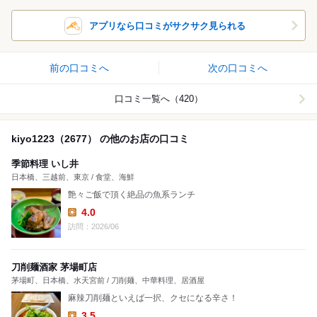
アプリなら口コミがサクサク見られる
前の口コミへ
次の口コミへ
口コミ一覧へ（420）
kiyo1223（2677） の他のお店の口コミ
季節料理 いし井
日本橋、三越前、東京 / 食堂、海鮮
艶々ご飯で頂く絶品の魚系ランチ
4.0
Lunch:
訪問：2026/06
刀削麺酒家 茅場町店
茅場町、日本橋、水天宮前 / 刀削麺、中華料理、居酒屋
麻辣刀削麺といえば一択、クセになる辛さ！
3.5