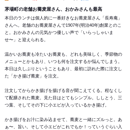
Lunch
茅場町の老舗お蕎麦屋さん、おかみさんも最高
本日のランチは個人的に一番好きなお蕎麦屋さん「長寿庵」
さんへ。老舗のお蕎麦屋さんで1907年(明治40年)創業とのこ
と。おかみさんの元気かつ優しい声で「いらっしゃいま
せ〜」と迎えられる。
温かいお蕎麦も冷たいお蕎麦も、どれも美味しく、季節物の
メニューとかもあり、いつも何を注文するか悩んでしまう。
本日は久しぶりということもあり、最初に訪れた際に注文し
た「かき揚げ蕎麦」を注文。
注文してからかき揚げを揚げる音が聞こえてくる。程なくし
て配膳された蕎麦。見た目はとてもシンプル。ししとう、三
つ葉、そしてその下に小エビが入っているかき揚げ。
かき揚げをお汁に染み込ませて、蕎麦と一緒にズルっと。あ
ぁ〜、旨い。そして小エビがこれでもか！っていうぐらい入