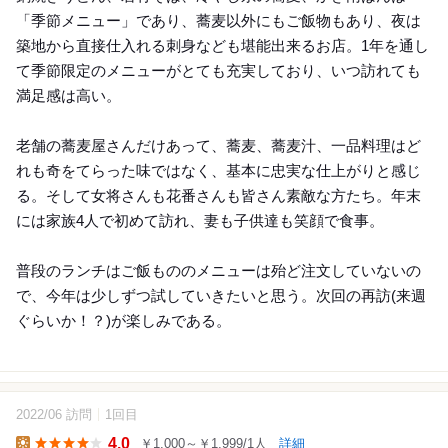
「季節メニュー」であり、蕎麦以外にもご飯物もあり、夜は
築地から直接仕入れる刺身なども堪能出来るお店。1年を通し
て季節限定のメニューがとても充実しており、いつ訪れても
満足感は高い。
老舗の蕎麦屋さんだけあって、蕎麦、蕎麦汁、一品料理はど
れも奇をてらった味ではなく、基本に忠実な仕上がりと感じ
る。そして女将さんも花番さんも皆さん素敵な方たち。年末
には家族4人で初めて訪れ、妻も子供達も笑顔で食事。
普段のランチはご飯もののメニューは殆ど注文していないの
で、今年は少しずつ試していきたいと思う。次回の再訪(来週
ぐらいか！？)が楽しみである。
2022/06 訪問
1回目
12
4.0
￥1,000～￥1,999/1人
詳細