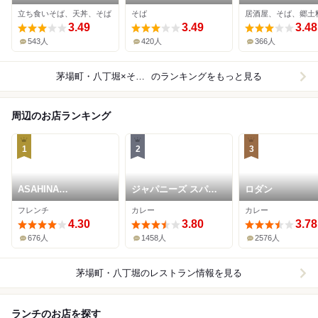
立ち食いそば、天丼、そば
そば
居酒屋、そば、郷土
3.49
3.49
3.48
543人
420人
366人
茅場町・八丁堀×そば（蕎麦）
のランキングをもっと見る
周辺のお店ランキング
1
2
3
ASAHINA
ジャパニーズ スパイ
ロダン
Gastronome
ス カリー ワッカ
フレンチ
カレー
カレー
4.30
3.80
3.78
676人
1458人
2576人
茅場町・八丁堀
のレストラン情報を見る
ランチのお店を探す