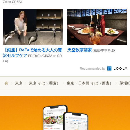
ZA on CREA)
【銀座】ReFaで始める大人の贅
天空飲茶酒家
(銀座/中華料理)
沢セルフケア
PR(ReFa GINZA on CR
EA)
Recommended by
東京
東京 そば（蕎麦）
東京・日本橋 そば（蕎麦）
茅場