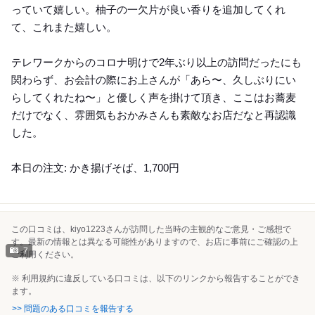
っていて嬉しい。柚子の一欠片が良い香りを追加してくれ
て、これまた嬉しい。
テレワークからのコロナ明けで2年ぶり以上の訪問だったにも
関わらず、お会計の際にお上さんが「あら〜、久しぶりにい
らしてくれたね〜」と優しく声を掛けて頂き、ここはお蕎麦
だけでなく、雰囲気もおかみさんも素敵なお店だなと再認識
した。
本日の注文: かき揚げそば、1,700円
この口コミは、kiyo1223さんが訪問した当時の主観的なご意見・ご感想で
す。最新の情報とは異なる可能性がありますので、お店に事前にご確認の上
7
ご利用ください。
※ 利用規約に違反している口コミは、以下のリンクから報告することができ
ます。
>> 問題のある口コミを報告する