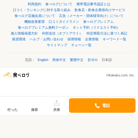
利用規約
食べログについて
携帯電話番号認証とは
口コミ・ランキングに対する取り組み
飲食店・飲食企業様向けサービス
食べログ店舗会員について
広告（メーカー・団体様等向け）について
機能改善要望
口コミガイドライン
食べログプレミアム
食べログプレミアム無料クーポン
ネット予約（リクエスト予約）
個人情報保護方針
外部送信（オプトアウト）
特定商取引法に基づく表記
推奨環境
ヘルプ・お問い合わせ
採用情報
企業情報
キーワード一覧
サイトマップ
チェーン一覧
言語：
English
简体中文
繁體中文
한국어
日本語
©Kakaku.com, Inc.
電話
行った
保存
共有