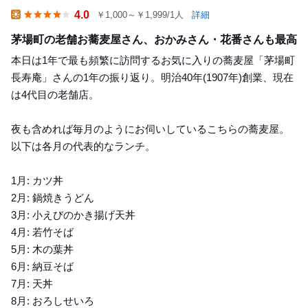
4.0
￥1,000～￥1,999/1人
詳細
Lunch
茅場町の老舗お蕎麦屋さん、おかみさん・花番さんも最高
本日は1年で最も頻繁に訪問するお気に入りの蕎麦屋「茅場町
長寿庵」さんの1年の振り返り。明治40年(1907年)創業、現在
は4代目の老舗店。
夜も含めれば毎月のようにお伺いしているこちらの蕎麦屋。
以下は各月の代表的なランチ。
1月: カツ丼
2月: 鍋焼きうどん
3月: 小えびのかき揚げ天丼
4月: 若竹そば
5月: 木の葉丼
6月: 納豆そば
7月: 天丼
8月: おろしせいろ