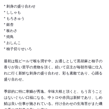
* 刺身の盛り合わせ
* ししゃも
* もろきゅう
* 銀杏
* 板わさ
* 焼鳥
* おしんこ
* 柚子切りせいろ
最初は瓶ビールで喉を潤す中、お通しとして黒胡麻と柚子の
香りが良い里芋の煮物を頂く。続いて店主が毎朝市場に仕入
れに行く新鮮な刺身の盛り合わせ。彩も素敵であり、心踊る
盛り合わせ。
季節的に特に寒鰤が秀逸。辛味大根と頂くと、もう言うこと
はないぐらい口福になる。中トロや赤貝は新鮮であり、しめ
鯖は良い仕事が施されている。付け合わせの生海苔がまた磯