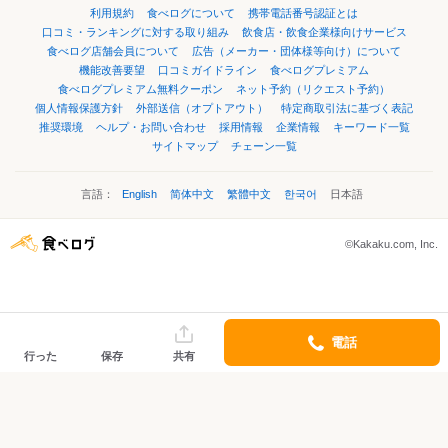
利用規約
食べログについて
携帯電話番号認証とは
口コミ・ランキングに対する取り組み
飲食店・飲食企業様向けサービス
食べログ店舗会員について
広告（メーカー・団体様等向け）について
機能改善要望
口コミガイドライン
食べログプレミアム
食べログプレミアム無料クーポン
ネット予約（リクエスト予約）
個人情報保護方針
外部送信（オプトアウト）
特定商取引法に基づく表記
推奨環境
ヘルプ・お問い合わせ
採用情報
企業情報
キーワード一覧
サイトマップ
チェーン一覧
言語：
English
简体中文
繁體中文
한국어
日本語
©Kakaku.com, Inc.
電話
行った
保存
共有