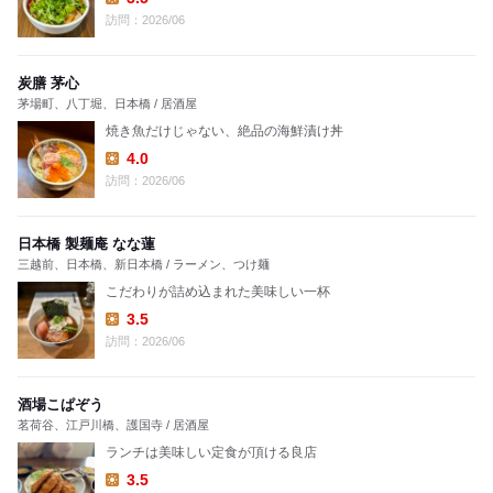
Lunch:
訪問：2026/06
炭膳 茅心
茅場町、八丁堀、日本橋 / 居酒屋
焼き魚だけじゃない、絶品の海鮮漬け丼
4.0
Lunch:
訪問：2026/06
日本橋 製麺庵 なな蓮
三越前、日本橋、新日本橋 / ラーメン、つけ麺
こだわりが詰め込まれた美味しい一杯
3.5
Lunch:
訪問：2026/06
酒場こぱぞう
茗荷谷、江戸川橋、護国寺 / 居酒屋
ランチは美味しい定食が頂ける良店
3.5