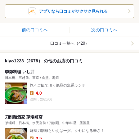
アプリなら口コミがサクサク見られる
前の口コミへ
次の口コミへ
口コミ一覧へ（420）
kiyo1223（2678） の他のお店の口コミ
季節料理 いし井
日本橋、三越前、東京 / 食堂、海鮮
艶々ご飯で頂く絶品の魚系ランチ
4.0
Lunch:
訪問：2026/06
刀削麺酒家 茅場町店
茅場町、日本橋、水天宮前 / 刀削麺、中華料理、居酒屋
麻辣刀削麺といえば一択、クセになる辛さ！
3.5