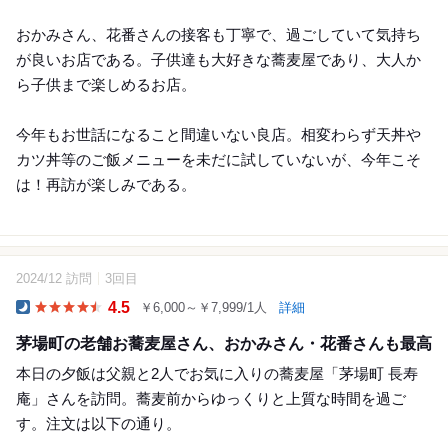
おかみさん、花番さんの接客も丁寧で、過ごしていて気持ち
が良いお店である。子供達も大好きな蕎麦屋であり、大人か
ら子供まで楽しめるお店。
今年もお世話になること間違いない良店。相変わらず天丼や
カツ丼等のご飯メニューを未だに試していないが、今年こそ
は！再訪が楽しみである。
2024/12 訪問
3回目
12
4.5
￥6,000～￥7,999/1人
詳細
Dinner
茅場町の老舗お蕎麦屋さん、おかみさん・花番さんも最高
本日の夕飯は父親と2人でお気に入りの蕎麦屋「茅場町 長寿
庵」さんを訪問。蕎麦前からゆっくりと上質な時間を過ご
す。注文は以下の通り。