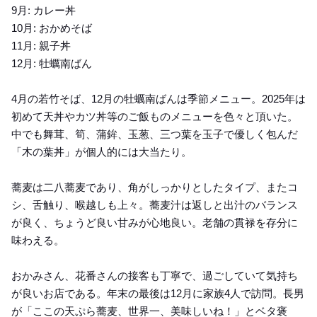
9月: カレー丼
10月: おかめそば
11月: 親子丼
12月: 牡蠣南ばん
4月の若竹そば、12月の牡蠣南ばんは季節メニュー。2025年は
初めて天丼やカツ丼等のご飯ものメニューを色々と頂いた。
中でも舞茸、筍、蒲鉾、玉葱、三つ葉を玉子で優しく包んだ
「木の葉丼」が個人的には大当たり。
蕎麦は二八蕎麦であり、角がしっかりとしたタイプ、またコ
シ、舌触り、喉越しも上々。蕎麦汁は返しと出汁のバランス
が良く、ちょうど良い甘みが心地良い。老舗の貫禄を存分に
味わえる。
おかみさん、花番さんの接客も丁寧で、過ごしていて気持ち
が良いお店である。年末の最後は12月に家族4人で訪問。長男
が「ここの天ぷら蕎麦、世界一、美味しいね！」とベタ褒