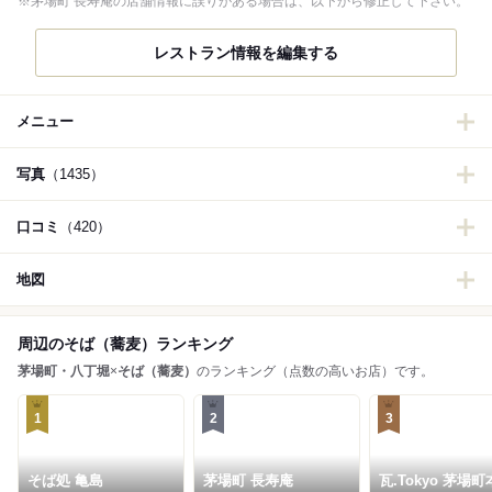
※茅場町 長寿庵の店舗情報に誤りがある場合は、以下から修正して下さい。
レストラン情報を編集する
メニュー
写真
（1435）
口コミ
（420）
地図
周辺のそば（蕎麦）ランキング
茅場町・八丁堀
×
そば（蕎麦）
のランキング（点数の高いお店）です。
1
2
3
そば処 亀島
茅場町 長寿庵
瓦.Tokyo 茅場