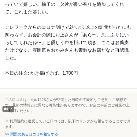
っていて嬉しい。柚子の一欠片が良い香りを追加してくれ
て、これまた嬉しい。
テレワークからのコロナ明けで2年ぶり以上の訪問だったにも
関わらず、お会計の際にお上さんが「あら〜、久しぶりにい
らしてくれたね〜」と優しく声を掛けて頂き、ここはお蕎麦
だけでなく、雰囲気もおかみさんも素敵なお店だなと再認識
した。
本日の注文: かき揚げそば、1,700円
この口コミは、kiyo1223さんが訪問した当時の主観的なご意見・ご感想で
す。最新の情報とは異なる可能性がありますので、お店に事前にご確認の上
7
ご利用ください。
※ 利用規約に違反している口コミは、以下のリンクから報告することができ
ます。
>> 問題のある口コミを報告する