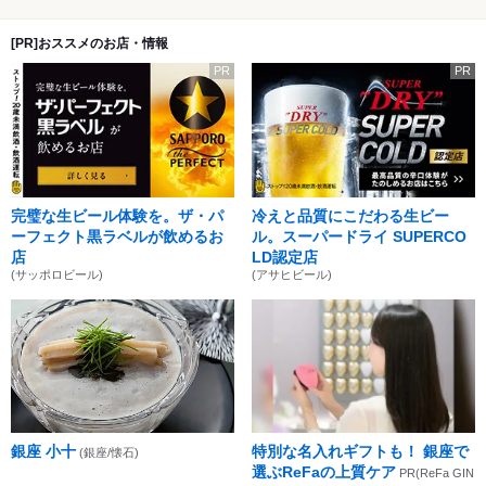
[PR]おススメのお店・情報
PR
PR
完璧な生ビール体験を。ザ・パ
冷えと品質にこだわる生ビー
ーフェクト黒ラベルが飲めるお
ル。スーパードライ SUPERCO
店
LD認定店
(サッポロビール)
(アサヒビール)
銀座 小十
特別な名入れギフトも！ 銀座で
(銀座/懐石)
選ぶReFaの上質ケア
PR(ReFa GIN