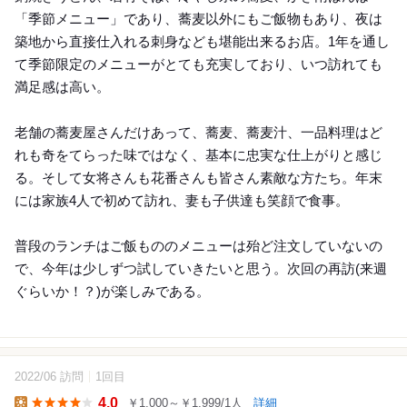
「季節メニュー」であり、蕎麦以外にもご飯物もあり、夜は
築地から直接仕入れる刺身なども堪能出来るお店。1年を通し
て季節限定のメニューがとても充実しており、いつ訪れても
満足感は高い。
老舗の蕎麦屋さんだけあって、蕎麦、蕎麦汁、一品料理はど
れも奇をてらった味ではなく、基本に忠実な仕上がりと感じ
る。そして女将さんも花番さんも皆さん素敵な方たち。年末
には家族4人で初めて訪れ、妻も子供達も笑顔で食事。
普段のランチはご飯もののメニューは殆ど注文していないの
で、今年は少しずつ試していきたいと思う。次回の再訪(来週
ぐらいか！？)が楽しみである。
2022/06 訪問
1回目
12
4.0
￥1,000～￥1,999/1人
詳細