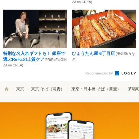
ZA on CREA)
特別な名入れギフトも！ 銀座で
ひょうたん屋 6丁目店
(東銀座/うな
選ぶReFaの上質ケア
ぎ)
PR(ReFa GIN
ZA on CREA)
Recommended by
東京
東京 そば（蕎麦）
東京・日本橋 そば（蕎麦）
茅場