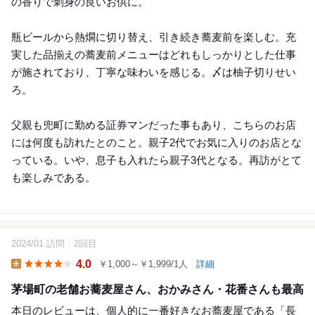
の香りで刺身の良いお供に。
瓶ビールから熱燗に切り替え、引き続き蕎麦前を楽しむ。充
実した品揃えの蕎麦前メニューはどれもしっかりとした仕事
が施されており、丁寧な味わいを感じる。〆は柚子切りせい
ろ。
父親も兜町に勤める証券マンだった事もあり、こちらのお店
には何度も訪れたとのこと。親子2代でお気に入りのお店とな
っている。いや、息子も入れたら親子3代となる。再訪がとて
も楽しみである。
2024/01 訪問
2回目
9
4.0
￥1,000～￥1,999/1人
詳細
Lunch
茅場町の老舗お蕎麦屋さん、おかみさん・花番さんも最高
本日のレビューは、個人的に一番好きなお蕎麦屋である「長