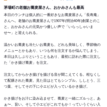
Lunch
茅場町の老舗お蕎麦屋さん、おかみさんも最高
本日のランチは個人的に一番好きなお蕎麦屋さん「長寿庵」
さんへ。老舗のお蕎麦屋さんで1907年(明治40年)創業とのこ
と。おかみさんの元気かつ優しい声で「いらっしゃいま
せ〜」と迎えられる。
温かいお蕎麦も冷たいお蕎麦も、どれも美味しく、季節物の
メニューとかもあり、いつも何を注文するか悩んでしまう。
本日は久しぶりということもあり、最初に訪れた際に注文し
た「かき揚げ蕎麦」を注文。
注文してからかき揚げを揚げる音が聞こえてくる。程なくし
て配膳された蕎麦。見た目はとてもシンプル。ししとう、三
つ葉、そしてその下に小エビが入っているかき揚げ。
かき揚げをお汁に染み込ませて、蕎麦と一緒にズルっと。あ
ぁ〜、旨い。そして小エビがこれでもか！っていうぐらい入