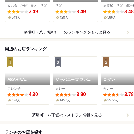
立ち食いそば、天丼、そば
そば
居酒屋、そば、郷土
3.49
3.49
3.48
543人
420人
366人
茅場町・八丁堀×そば（蕎麦）
のランキングをもっと見る
周辺のお店ランキング
1
2
3
ASAHINA
ジャパニーズ スパイ
ロダン
Gastronome
ス カリー ワッカ
フレンチ
カレー
カレー
4.30
3.80
3.78
676人
1457人
2577人
茅場町・八丁堀
のレストラン情報を見る
ランチのお店を探す