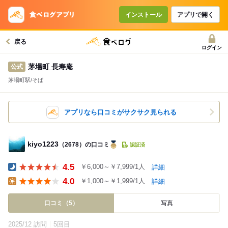
インストール
アプリで開く
戻る
ログイン
茅場町 長寿庵
公式
茅場町駅/そば
アプリなら口コミがサクサク見られる
kiyo1223
（2678）の口コミ
認証済
4.5
￥6,000～￥7,999/1人
詳細
Dinner
4.0
￥1,000～￥1,999/1人
詳細
Lunch
口コミ（5）
写真
2025/12 訪問
5回目