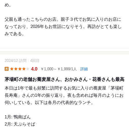
め。
父親も通ったこちらのお店。親子３代でお気に入りのお店に
なっており、2026年もお世話になりそう。再訪がとても楽し
みである。
2024/12 訪問
4回目
12
4.0
￥1,000～￥1,999/1人
詳細
Lunch
茅場町の老舗お蕎麦屋さん、おかみさん・花番さんも最高
本日は1年で最も頻繁に訪問するお気に入りの蕎麦屋「茅場町
長寿庵」さんの1年の振り返り。夜も含めれば毎月のようにお
伺いしている。以下は各月の代表的なランチ。
1月: 鴨南ばん
2月: 天ぷらそば