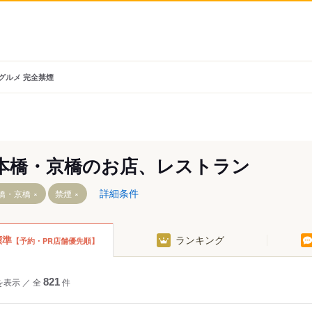
グルメ 完全禁煙
本橋・京橋のお店、レストラン
詳細条件
橋・京橋
禁煙
標準
ランキング
【予約・PR店舗優先順】
駅
を表示
／
全
821
件