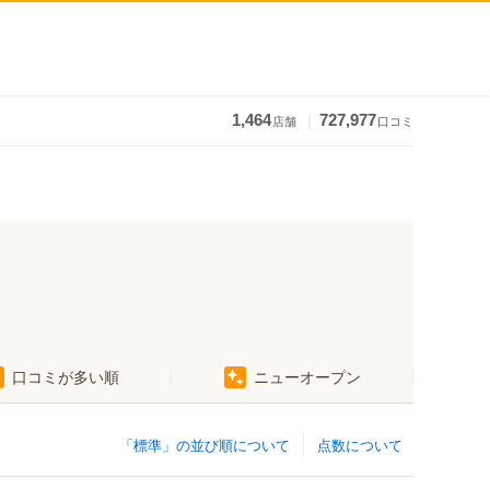
｜
1,464
727,977
店舗
口コミ
口コミが多い順
ニューオープン
「標準」の並び順について
点数について