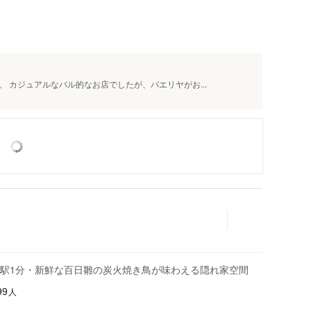
 カジュアルなバル的なお店でしたが、パエリヤがお...
駅1分・新鮮な百日雛の炭火焼き鳥が味わえる隠れ家空間
人
99