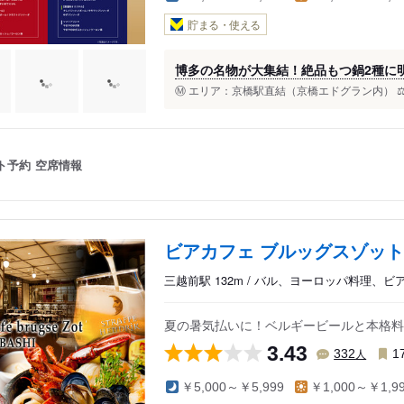
貯まる・使える
博多の名物が大集結！絶品もつ鍋2種に
Ⓜ️ エリア：京橋駅直結（京橋エドグラン内） ⚖️ 金
ト予約
空席情報
ビアカフェ ブルッグスゾット
三越前駅 132m / バル、ヨーロッパ料理、ビ
夏の暑気払いに！ベルギービールと本格料
3.43
人
332
1
￥5,000～￥5,999
￥1,000～￥1,9