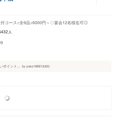
コース<全9品>6000円～◇宴会12名様迄可◎
人
4432
99
ポイント...
yoko196913(60)
by