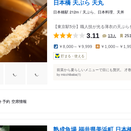
日本橋 天ぷら 天丸
日本橋駅 212m / 天ぷら、日本料理、天丼
【東京駅5分】職人技が光る薄衣の天ぷら
3.11
人
13
25
￥8,000～￥9,999
￥1,000～￥1,9
貯まる・使える
前菜から夏らしいメニューで目にも贅沢。 才巻
micchibaba(1)
by
ト予約
空席情報
熟成魚場 福井県美浜町 日本