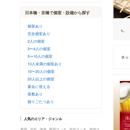
日本橋・京橋で個室・設備から探す
個室あり
完全個室あり
2人の個室
3〜4人の個室
5〜10人の個室
ネッ
10人未満の個室あり
10〜20人の個室
20人以上の個室
宴会に使える
座敷あり
掘りごたつあり
人気のエリア・ジャンル
新宿
渋谷
池袋
新宿ランチ
渋谷ランチ
池袋ラ