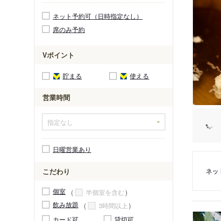
ネット予約可（日時指定なし）
席のみ予約
Vポイント
貯まる
使える
営業時間
日曜営業あり
ネッ
こだわり
個室
半個室を含む
飲み放題
3時間以上
カード可
貸切可