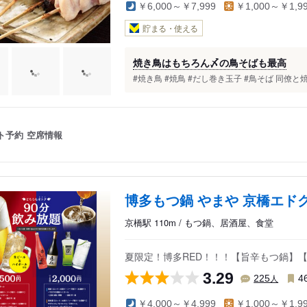
￥6,000～￥7,999
￥1,000～￥1,9
貯まる・使える
焼き鳥はもちろん〆の鳥そばも最高
#焼き鳥 #焼鳥 #だし巻き玉子 #鳥そば 同僚
ト予約
空席情報
博多もつ鍋 やまや 京橋エド
京橋駅 110m / もつ鍋、居酒屋、食堂
夏限定！博多RED！！！【旨辛もつ鍋】
3.29
人
225
4
￥4,000～￥4,999
￥1,000～￥1,9