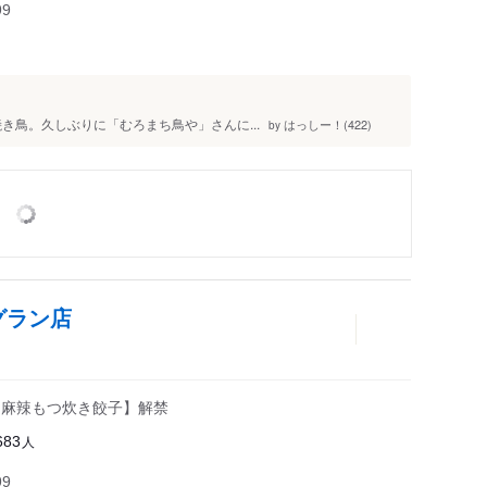
99
と焼き鳥。久しぶりに「むろまち鳥や」さんに...
はっしー！(422)
by
グラン店
【麻辣もつ炊き餃子】解禁
人
683
99