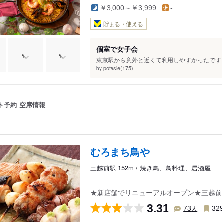
￥3,000～￥3,999
-
貯まる・使える
個室で女子会
東京駅から意外と近くて利用しやすかったです。
potesie(175)
by
ト予約
空席情報
むろまち鳥や
三越前駅 152m / 焼き鳥、鳥料理、居酒屋
★新店舗でリニューアルオープン★三越前
3.31
人
73
32