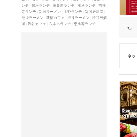
ンチ
銀座ランチ
表参道ランチ
浅草ランチ
吉祥
寺ランチ
新宿ラーメン
上野ランチ
新宿居酒屋
池袋ラーメン
新宿カフェ
渋谷ラーメン
渋谷居酒
屋
渋谷カフェ
六本木ランチ
恵比寿ランチ
ネッ