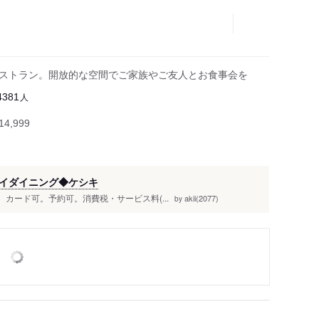
のレストラン。開放的な空間でご家族やご友人とお食事会を
人
4381
4,999
イダイニング◆ケシキ
。カード可。予約可。消費税・サービス料(...
akii(2077)
by