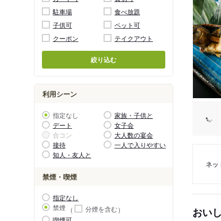
駐車場
食べ放題
子供可
ペット可
クーポン
テイクアウト
絞り込む
利用シーン
指定なし
家族・子供と
デート
女子会
合コン
大人数の宴会
接待
一人で入りやすい
知人・友人と
ネッ
禁煙・喫煙
指定なし
禁煙
分煙を含む
おい
喫煙可