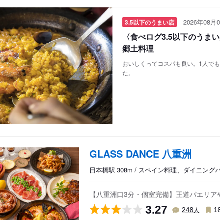
2026年08月0
3.5以下のうまい店
〈食べログ3.5以下のうま
郷土料理
おいしくってコスパも良い。1人で
た。
GLASS DANCE 八重洲
日本橋駅 308m / スペイン料理、ダイニン
【八重洲口3分・個室完備】王道パエリア
3.27
人
248
1