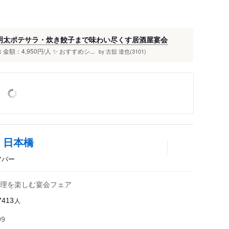
明太ポテサラ・炊き餃子まで味わい尽くす居酒屋宴会
額：4,950円/人 ✨ おすすめシ...
古舘 達也(3101)
by
 日本橋
アバー
理を楽しむ宴会フェア
人
7413
99