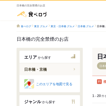
日本橋の完全禁煙のお店
食べログ
食べログ
東京 グルメ
東京・日本橋 グルメ
日本橋 グルメ
日本橋 
日本橋の完全禁煙のお店
日
エリア
から探す
日本
日本橋・京橋
新日本橋
このエリアを地図で見る
三越前駅
日本橋駅
1
～
20
件
ジャンル
から探す
京橋駅