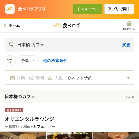
インストール
アプリで開く
ホーム
ログイン
変更
日本橋 カフェ
予算
他の検索条件
日時
時間
人数
でネット予約
日本橋
の
カフェ
128
件
オリエンタルラウンジ
三越前駅 206m /
カフェ
、バー