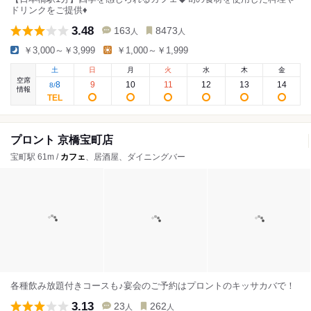
ドリンクをご提供♦
3.48
163
8473
人
人
￥3,000～￥3,999
￥1,000～￥1,999
土
日
月
火
水
木
金
空席
8
9
10
11
12
13
14
8
/
情報
プロント 京橋宝町店
宝町駅 61m /
カフェ
、居酒屋、ダイニングバー
各種飲み放題付きコースも♪宴会のご予約はプロントのキッサカバで！
3.13
23
262
人
人