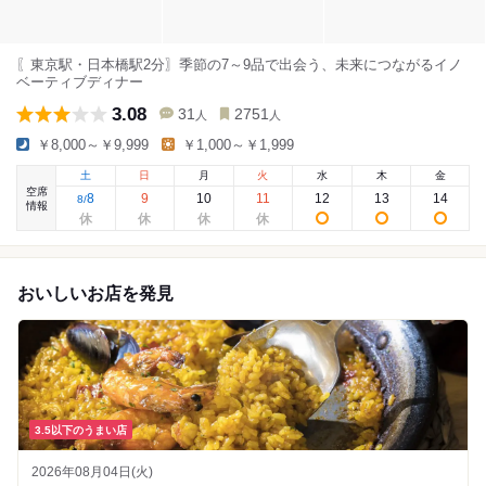
〖東京駅・日本橋駅2分〗季節の7～9品で出会う、未来につながるイノ
ベーティブディナー
3.08
31
2751
人
人
￥8,000～￥9,999
￥1,000～￥1,999
土
日
月
火
水
木
金
空席
8
9
10
11
12
13
14
8
/
情報
おいしいお店を発見
3.5以下のうまい店
2026年08月04日(火)