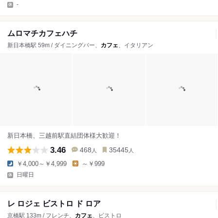
-
ムロマチカフェハチ
新日本橋駅 59m / ダイニングバー、
カフェ
、イタリアン
新日本橋、三越前駅直結団体様大歓迎！
3.46
468
35445
人
人
￥4,000～￥4,999
～￥999
日曜日
レ ロジェ ビストロ ド ロア
京橋駅 133m / フレンチ、
カフェ
、ビストロ