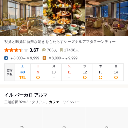
視覚と味覚に新鮮な驚きをもたらすシーズナルアフタヌーンティー
3.67
706
17498
人
人
￥8,000～￥9,999
￥8,000～￥9,999
土
日
月
火
水
木
金
空席
8
9
10
11
12
13
14
8
/
情報
イル バーカロ アルマ
三越前駅 92m / イタリアン、
カフェ
、ワインバー