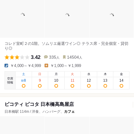
コレド室町２の1階。ソムリエ厳選ワイン◎ テラス席・完全個室・貸切
り◎
3.42
335
14504
人
人
￥4,000～￥4,999
￥1,000～￥1,999
土
日
月
火
水
木
金
空席
8
9
10
11
12
13
14
8
/
情報
ピコティ ピコタ 日本橋高島屋店
日本橋駅 114m / 洋食、ハンバーグ、
カフェ