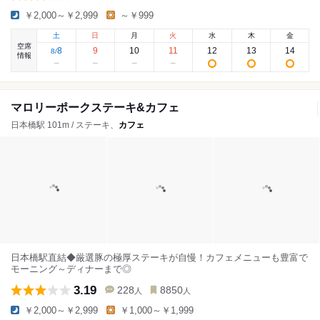
￥2,000～￥2,999
～￥999
土
日
月
火
水
木
金
空席
8
9
10
11
12
13
14
8
/
情報
マロリーポークステーキ&カフェ
日本橋駅 101m / ステーキ、
カフェ
日本橋駅直結◆厳選豚の極厚ステーキが自慢！カフェメニューも豊富で
モーニング～ディナーまで◎
3.19
228
8850
人
人
￥2,000～￥2,999
￥1,000～￥1,999