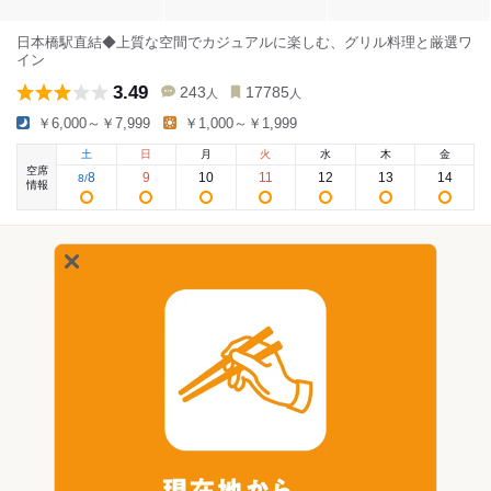
日本橋駅直結◆上質な空間でカジュアルに楽しむ、グリル料理と厳選ワ
イン
3.49
243
17785
人
人
￥6,000～￥7,999
￥1,000～￥1,999
土
日
月
火
水
木
金
空席
8
9
10
11
12
13
14
8
/
情報