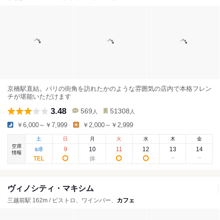
京橋駅直結。パリの街角を訪れたかのような雰囲気の店内で本格フレン
チが堪能いただけます
3.48
569
51308
人
人
￥6,000～￥7,999
￥2,000～￥2,999
土
日
月
火
水
木
金
空席
8
9
10
11
12
13
14
8
/
情報
ヴィノシティ・マキシム
三越前駅 162m / ビストロ、ワインバー、
カフェ