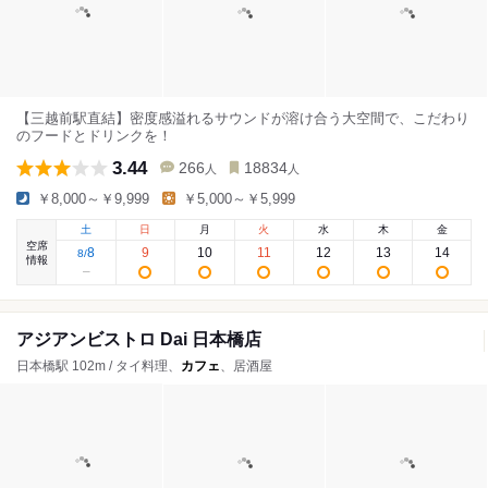
【三越前駅直結】密度感溢れるサウンドが溶け合う大空間で、こだわり
のフードとドリンクを！
3.44
266
18834
人
人
￥8,000～￥9,999
￥5,000～￥5,999
土
日
月
火
水
木
金
空席
8
9
10
11
12
13
14
8
/
情報
アジアンビストロ Dai 日本橋店
日本橋駅 102m / タイ料理、
カフェ
、居酒屋