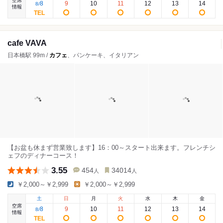
空席
8
9
10
11
12
13
14
8
/
情報
cafe VAVA
日本橋駅 99m /
カフェ
、パンケーキ、イタリアン
【お盆も休まず営業致します】16：00～スタート出来ます。フレンチシ
ェフのディナーコース！
3.55
454
34014
人
人
￥2,000～￥2,999
￥2,000～￥2,999
土
日
月
火
水
木
金
空席
8
9
10
11
12
13
14
8
/
情報