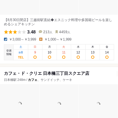
【8月30日閉店】三越前駅直結◆エスニック料理や多国籍ビールを楽し
めるシェアキッチン
3.48
213
4459
人
人
￥3,000～￥3,999
￥1,000～￥1,999
土
日
月
火
水
木
金
空席
8
9
10
11
12
13
14
8
/
情報
カフェ・ド・クリエ 日本橋三丁目スクエア店
日本橋駅 248m /
カフェ
、サンドイッチ、ケーキ