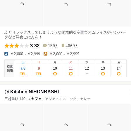
ふとリラックスしてしまうような開放的な空間でオムライスやハンバー
グなど洋食ごはんを！
3.32
159
4669
人
人
￥2,000～￥2,999
￥2,000～￥2,999
土
日
月
火
水
木
金
空席
8
9
10
11
12
13
14
8
/
情報
@ Kitchen NIHONBASHI
三越前駅 140m /
カフェ
、アジア・エスニック、カレー