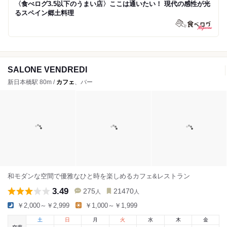
〈食べログ3.5以下のうまい店〉ここは通いたい！ 現代の感性が光
るスペイン郷土料理
SALONE VENDREDI
新日本橋駅 80m /
カフェ
、バー
和モダンな空間で優雅なひと時を楽しめるカフェ&レストラン
3.49
275
21470
人
人
￥2,000～￥2,999
￥1,000～￥1,999
土
日
月
火
水
木
金