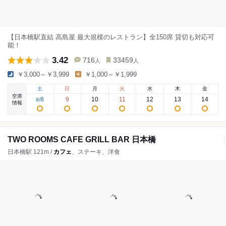
【日本橋駅直結 高島屋 最大規模のレストラン】全150席 貸切も対応可
能！
3.42
716
33459
人
人
￥3,000～￥3,999
￥1,000～￥1,999
土
日
月
火
水
木
金
空席
8
9
10
11
12
13
14
8
/
情報
TWO ROOMS CAFE GRILL BAR 日本橋
日本橋駅 121m /
カフェ
、ステーキ、洋食