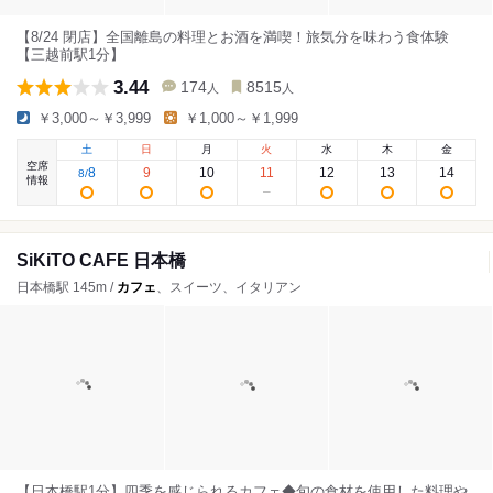
【8/24 閉店】全国離島の料理とお酒を満喫！旅気分を味わう食体験
【三越前駅1分】
3.44
174
8515
人
人
￥3,000～￥3,999
￥1,000～￥1,999
土
日
月
火
水
木
金
空席
8
9
10
11
12
13
14
8
/
情報
SiKiTO CAFE 日本橋
日本橋駅 145m /
カフェ
、スイーツ、イタリアン
【日本橋駅1分】四季を感じられるカフェ◆旬の食材を使用した料理や