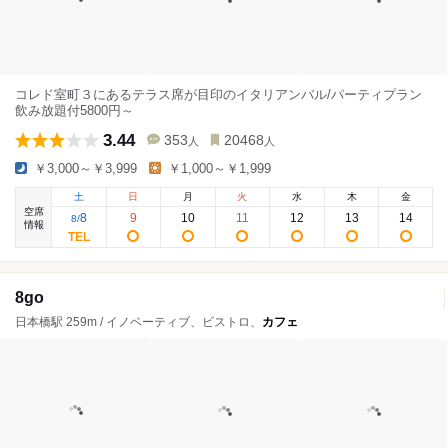
コレド室町３にあるテラス席が目印のイタリアンバル/パーティプラン
飲み放題付5800円～
3.44
353
20468
人
人
￥3,000～￥3,999
￥1,000～￥1,999
土
日
月
火
水
木
金
空席
8
9
10
11
12
13
14
8
/
情報
8go
日本橋駅 259m / イノベーティブ、ビストロ、
カフェ