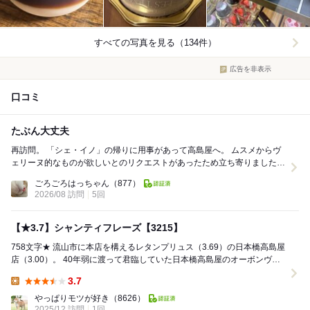
すべての写真を見る（134件）
広告を非表示
口コミ
たぶん大丈夫
再訪問。 「シェ・イノ」の帰りに用事があって高島屋へ。 ムスメからヴ
ェリーヌ的なものが欲しいとのリクエストがあったため立ち寄りました。
◯名前不明（なんとかペーシュ）91...
ごろごろはっちゃん
（877）
2026/08 訪問
5回
【★3.7】シャンティフレーズ【3215】
758文字★ 流山市に本店を構えるレタンプリュス（3.69）の日本橋高島屋
店（3.00）。 40年弱に渡って君臨していた日本橋高島屋のオーボンヴュ
ータン（3.78）が閉店。...
3.7
Lunch:
やっぱりモツが好き
（8626）
2025/12 訪問
1回