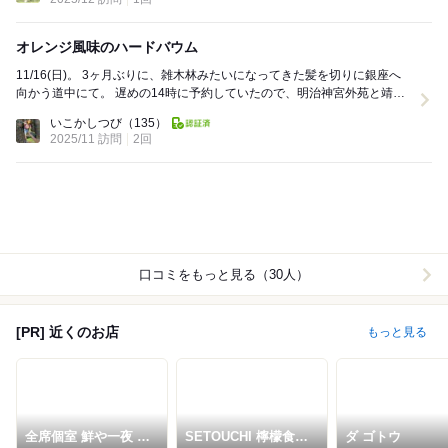
オレンジ風味のハードバウム
11/16(日)。 3ヶ月ぶりに、雑木林みたいになってきた髪を切りに銀座へ
向かう道中にて。 遅めの14時に予約していたので、明治神宮外苑と靖国
神社でイチョウを鑑賞して、北の...
いこかしつび
（135）
2025/11 訪問
2回
口コミをもっと見る（30人）
[PR] 近くのお店
もっと見る
全席個室 鮮や一夜 八
SETOUCHI 檸檬食堂
ダ ゴトウ