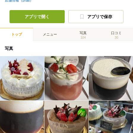
店舗情報（詳細）
アプリで開く
アプリで保存
写真
口コミ
トップ
メニュー
104
30
写真