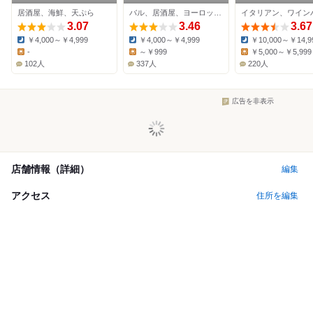
重洲店
神田店
居酒屋、海鮮、天ぷら
バル、居酒屋、ヨーロッパ料理
3.07
3.46
3.67
￥4,000～￥4,999
￥4,000～￥4,999
￥10,000～￥14,9
Dinner:
Dinner:
Dinner:
-
～￥999
￥5,000～￥5,999
Lunch:
Lunch:
Lunch:
102人
337人
220人
広告を非表示
店舗情報（詳細）
編集
アクセス
住所を編集