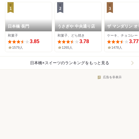
1
2
3
日本橋 長門
うさぎや 中央通り店
ザ マンダリン オ
ンタル グルメシ
和菓子
和菓子、どら焼き
ケーキ、チョコレー
プ
3.85
3.78
3.77
1579人
1265人
1478人
日本橋×スイーツ
のランキングをもっと見る
広告を非表示