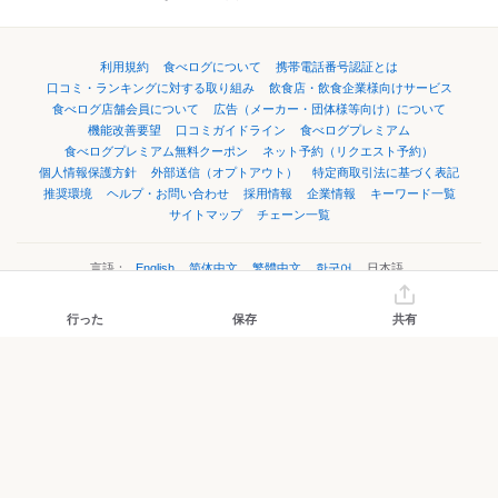
利用規約
食べログについて
携帯電話番号認証とは
口コミ・ランキングに対する取り組み
飲食店・飲食企業様向けサービス
食べログ店舗会員について
広告（メーカー・団体様等向け）について
機能改善要望
口コミガイドライン
食べログプレミアム
食べログプレミアム無料クーポン
ネット予約（リクエスト予約）
個人情報保護方針
外部送信（オプトアウト）
特定商取引法に基づく表記
推奨環境
ヘルプ・お問い合わせ
採用情報
企業情報
キーワード一覧
サイトマップ
チェーン一覧
言語：
English
简体中文
繁體中文
한국어
日本語
行った
保存
共有
©Kakaku.com, Inc.