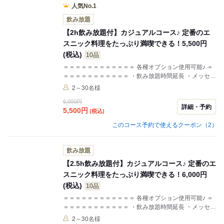
人気No.1
飲み放題
【2h飲み放題付】カジュアルコース♪ 定番のエ
スニック料理をたっぷり満喫できる！5,500円
(税込)
10品
＝＝＝＝＝＝＝＝＝＝＝＝ 各種オプション使用可能♪ ＝
＝＝＝＝＝＝＝＝＝＝＝ ・飲み放題時間延長 ・メッセー
ジ付き デザートプレート ご予約時に”クーポン”からご選
2～30名様
択いただくか ご要望欄にご記入お願いします♪ ＝＝＝＝
6,000円
＝＝＝＝＝＝＝＝＝＝＝ ⭐️ご希望の人数が選べない場合
詳細・予約
5,500
円
(税込)
＝＝＝＝＝＝＝＝＝＝＝＝＝＝＝ お電話でもご予約可能
です！ << 10名様以上 - 貸切など >> お気軽にご相談くだ
このコース予約で使えるクーポン（2）
さい！
飲み放題
【2.5h飲み放題付】カジュアルコース♪ 定番のエ
スニック料理をたっぷり満喫できる！6,000円
(税込)
10品
＝＝＝＝＝＝＝＝＝＝＝＝ 各種オプション使用可能♪ ＝
＝＝＝＝＝＝＝＝＝＝＝ ・飲み放題時間延長 ・メッセー
ジ付き デザートプレート ご予約時に”クーポン”からご選
2～30名様