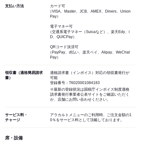
支払い方法
カード可
（VISA、Master、JCB、AMEX、Diners、Union
Pay）
電子マネー可
（交通系電子マネー（Suicaなど）、楽天Edy、i
D、QUICPay）
QRコード決済可
（PayPay、d払い、楽天ペイ、Alipay、WeChat
Pay）
領収書（適格簡易請求
適格請求書（インボイス）対応の領収書発行が
書）
可能
登録番号：T6020001084183
※最新の登録状況は国税庁インボイス制度適格
請求書発行事業者公表サイトをご確認いただく
か、店舗にお問い合わせください。
サービス料・
アラカルトメニューのご利用時、ご注文金額の1
チャージ
0％をサービス料として頂戴しております。
席・設備