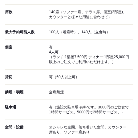
席数
140席（ソファー席、テラス席、個室(2部屋)、
カウンターと様々な用途に合わせて）
最大予約可能人数
100人（着席時）、140人（立食時）
個室
有
4人可
（ランチ:1部屋7,500円 ディナー:1部屋25,000円
以上のご注文でご利用いただけます。）
貸切
可（50人以上可）
禁煙・喫煙
全席禁煙
駐車場
有（施設の駐車場 有料です。3000円のご飲食で
1時間サービス。5000円で2時間サービス。）
空間・設備
オシャレな空間、落ち着いた空間、カウンター
席あり、ソファー席あり