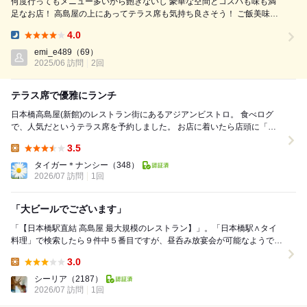
何度行ってもメニュー多いから飽きないし 豪華な空間とコスパも味も満
足なお店！ 高島屋の上にあってテラス席も気持ち良さそう！ ご飯美味し
いし空間もおしゃれだし 料理の提供も早くて大満足です！ 値段も良心
4.0
的！ 使い勝手のいいアジアンレストラン 次はテラスでチャレンジしたい
Dinner:
キャパも広めです！
emi_e489
（69）
2025/06 訪問
2回
テラス席で優雅にランチ
日本橋高島屋(新館)のレストラン街にあるアジアンビストロ。 食べログ
で、人気だというテラス席を予約しました。 お店に着いたら店頭に「本
日は予約で満席」とありました。周りのレスト...
3.5
Lunch:
タイガー＊ナンシー
（348）
2026/07 訪問
1回
「大ビールでございます」
「【日本橋駅直結 高島屋 最大規模のレストラン】」。「日本橋駅∧タイ
料理」で検索したら９件中５番目ですが、昼呑み放宴会が可能なようで下
見。入店致しますとバー手前で席用意待ちからカウ...
3.0
Lunch:
シーリア
（2187）
2026/07 訪問
1回