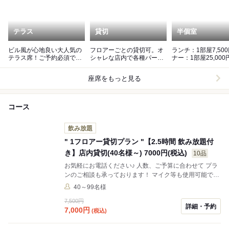
テラス
貸切
半個室
ビル風が心地良い大人気の
フロアーごとの貸切可。オ
ランチ：1部屋7,500円 
テラス席！ご予約必須で
シャレな店内で各種パーテ
ナー：1部屋25,00
す！
ィーに是非！
のご注文で利用可
座席をもっと見る
コース
飲み放題
" 1フロアー貸切プラン "【2.5時間 飲み放題付
き】店内貸切(40名様～) 7000円(税込)
10品
お気軽にお電話ください♪ 人数、ご予算に合わせて プラ
ンのご相談も承っております！ マイク等も使用可能で
す！ ------- 【店舗の営業時間外】 例）平日 15::00 -
40～99名様
17:00の時間帯も 貸切ご案内可能です。 お気軽にお
7,500円
問い合わせください。 ------- アジアンリゾート感あふれ
詳細・予約
7,000
円
(税込)
る 広々とした開放的な店内で 大型パーティーに最適で
す！