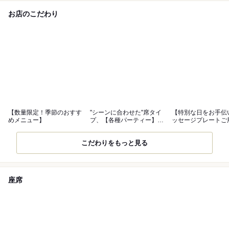
お店のこだわり
【数量限定！季節のおすす
"シーンに合わせた"席タイ
【特別な日をお手伝
めメニュー】
プ、【各種パーティー】承
ッセージプレートご
り中！
ます♪
こだわりをもっと見る
座席