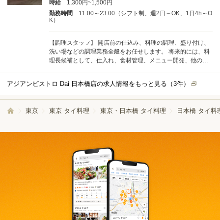
時給
1,300円~1,500円
勤務時間
11:00～23:00（シフト制、週2日～OK、1日4h～O
K）
【調理スタッフ】 開店前の仕込み、料理の調理、盛り付け、
洗い場などの調理業務全般をお任せします。 将来的には、料
理長候補として、仕入れ、食材管理、メニュー開発、他の調
理スタッフへの指導・育成などの業務もお任せします。
アジアンビストロ Dai 日本橋店の求人情報をもっと見る（
3
件）
東京
東京 タイ料理
東京・日本橋 タイ料理
日本橋 タイ料