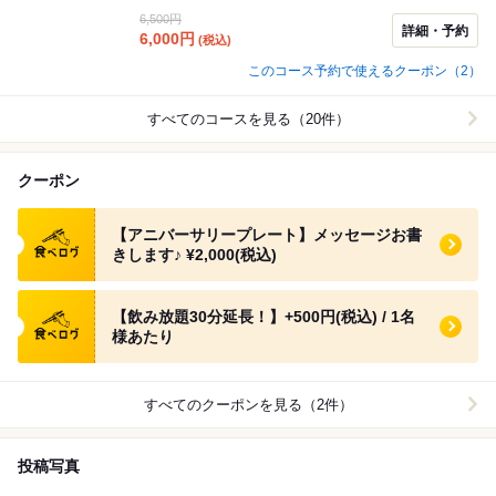
択いただくか ご要望欄にご記入お願いします♪ ＝＝＝＝
6,500円
＝＝＝＝＝＝＝＝＝＝＝ ⭐️ご希望の人数が選べない場合
詳細・予約
6,000
円
(税込)
＝＝＝＝＝＝＝＝＝＝＝＝＝＝＝ お電話でもご予約可能
です！ << 10名様以上 - 貸切など >> お気軽にご相談くだ
このコース予約で使えるクーポン（2）
さい！
すべてのコースを見る（20件）
クーポン
食べログ クーポン
【アニバーサリープレート】メッセージお書
きします♪ ¥2,000(税込)
食べログ クーポン
【飲み放題30分延長！】+500円(税込) / 1名
様あたり
すべてのクーポンを見る（2件）
投稿写真