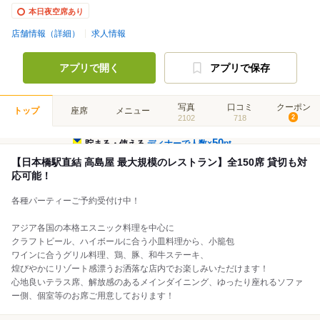
本日夜空席あり
店舗情報（詳細）
求人情報
アプリで開く
アプリで保存
写真
口コミ
クーポン
トップ
座席
メニュー
2102
718
2
50
貯まる・使える
ディナーで人数×
pt
【日本橋駅直結 高島屋 最大規模のレストラン】全150席 貸切も対
応可能！
各種パーティーご予約受付け中！
アジア各国の本格エスニック料理を中心に
クラフトビール、ハイボールに合う小皿料理から、小籠包
ワインに合うグリル料理、鶏、豚、和牛ステーキ、
煌びやかにリゾート感漂うお洒落な店内でお楽しみいただけます！
心地良いテラス席、解放感のあるメインダイニング、ゆったり座れるソファ
ー側、個室等のお席ご用意しております！