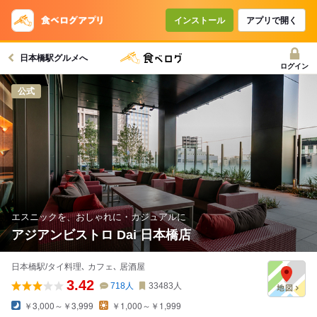
コースで使えるクーポン
戻る
インストール
アプリで開く
日本橋駅グルメへ
クーポンを利用せず予約する
ログイン
公式
エスニックを、おしゃれに・カジュアルに
アジアンビストロ Dai 日本橋店
日本橋駅/タイ料理､ カフェ､ 居酒屋
3.42
718
人
33483
人
￥3,000～￥3,999
￥1,000～￥1,999