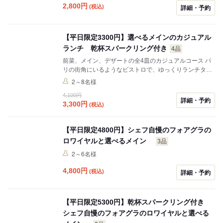
2,800
円
(税込)
詳細・予約
【平日限定3300円】選べるメインのカジュアル
ランチ 乾杯スパークリング付き
4品
前菜、メイン、デザートの全4皿のカジュアルコース パ
リの街角にいるようなビストロで、ゆっくりランチタイ
ムをお楽しみください。 京橋駅からも直結しております
2～8名様
ので、アクセスにも便利です。
4,100円
詳細・予約
3,300
円
(税込)
【平日限定4800円】シェフ自慢のフォアグラの
ロワイヤルと選べるメイン
3品
2～6名様
4,800
円
(税込)
詳細・予約
【平日限定5300円】乾杯スパークリング付き
シェフ自慢のフォアグラのロワイヤルと選べる