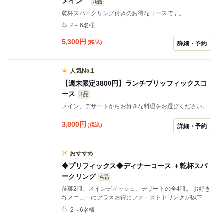
メイン
3品
乾杯スパークリング付きのお得なコースです。
2～6名様
5,300
円
(税込)
詳細・予約
人気No.1
【週末限定3800円】ランチプリッフィックスコ
ース
3品
メイン、デザートからお好きな料理をお選びください。
3,800
円
(税込)
詳細・予約
おすすめ
◆プリフィックス◆ディナーコース ＋乾杯スパ
ークリング
4品
前菜2皿、メインディッシュ、デザートの全4皿。 お好き
なメニューにプラスお得にファーストドリンクが以下よ
りお選びいただけます。 （スパークリングワイン、又は
2～6名様
ソフトドリンク各種）