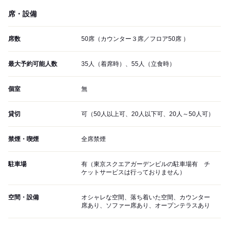
席・設備
席数
50席（カウンター３席／フロア50席 ）
最大予約可能人数
35人（着席時）、55人（立食時）
個室
無
貸切
可（50人以上可、20人以下可、20人～50人可）
禁煙・喫煙
全席禁煙
駐車場
有（東京スクエアガーデンビルの駐車場有 チ
ケットサービスは行っておりません）
空間・設備
オシャレな空間、落ち着いた空間、カウンター
席あり、ソファー席あり、オープンテラスあり