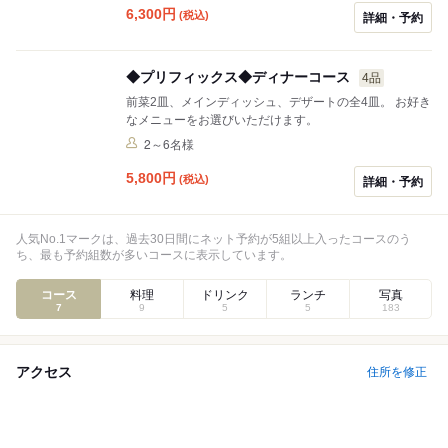
6,300
円
(税込)
詳細・予約
◆プリフィックス◆ディナーコース
4品
前菜2皿、メインディッシュ、デザートの全4皿。 お好き
なメニューをお選びいただけます。
2～6名様
5,800
円
(税込)
詳細・予約
人気No.1マークは、過去30日間にネット予約が5組以上入ったコースのう
ち、最も予約組数が多いコースに表示しています。
コース
料理
ドリンク
ランチ
写真
7
9
5
5
183
アクセス
住所を修正