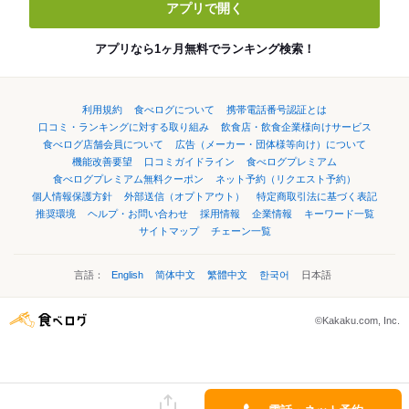
アプリで開く
アプリなら1ヶ月無料でランキング検索！
利用規約
食べログについて
携帯電話番号認証とは
口コミ・ランキングに対する取り組み
飲食店・飲食企業様向けサービス
食べログ店舗会員について
広告（メーカー・団体様等向け）について
機能改善要望
口コミガイドライン
食べログプレミアム
食べログプレミアム無料クーポン
ネット予約（リクエスト予約）
個人情報保護方針
外部送信（オプトアウト）
特定商取引法に基づく表記
推奨環境
ヘルプ・お問い合わせ
採用情報
企業情報
キーワード一覧
サイトマップ
チェーン一覧
言語：
English
简体中文
繁體中文
한국어
日本語
©Kakaku.com, Inc.