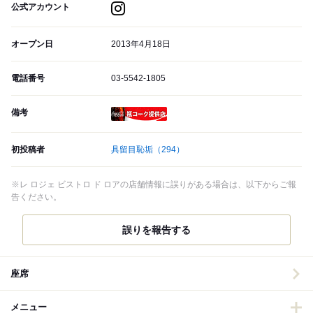
公式アカウント
オープン日
2013年4月18日
電話番号
03-5542-1805
備考
瓶コーク提供店
初投稿者
具留目恥垢
（294）
※レ ロジェ ビストロ ド ロアの店舗情報に誤りがある場合は、以下からご報
告ください。
誤りを報告する
座席
メニュー