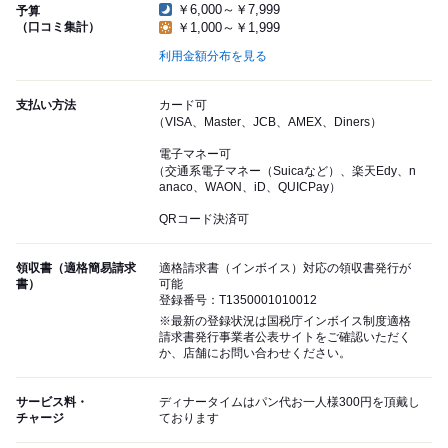
￥6,000～￥7,999
予算
（口コミ集計）
￥1,000～￥1,999
利用金額分布を見る
支払い方法
カード可
（VISA、Master、JCB、AMEX、Diners）
電子マネー可
（交通系電子マネー（Suicaなど）、楽天Edy、n
anaco、WAON、iD、QUICPay）
QRコード決済可
領収書（適格簡易請求
適格請求書（インボイス）対応の領収書発行が
書）
可能
登録番号：T1350001010012
※最新の登録状況は国税庁インボイス制度適格
請求書発行事業者公表サイトをご確認いただく
か、店舗にお問い合わせください。
サービス料・
ディナータイムはパン代お一人様300円を頂戴し
チャージ
ております