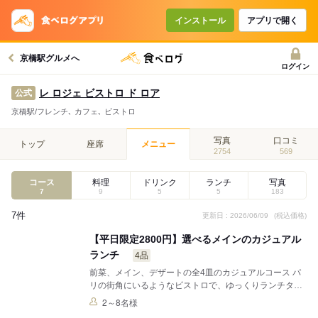
コースで使えるクーポン
戻る
インストール
アプリで開く
京橋駅グルメへ
クーポンを利用せず予約する
ログイン
レ ロジェ ビストロ ド ロア
公式
京橋駅/フレンチ､ カフェ､ ビストロ
写真
口コミ
トップ
座席
メニュー
2754
569
コース
料理
ドリンク
ランチ
写真
7
9
5
5
183
7件
更新日 : 2026/06/09
(税込価格)
【平日限定2800円】選べるメインのカジュアル
ランチ
4品
前菜、メイン、デザートの全4皿のカジュアルコース パ
リの街角にいるようなビストロで、ゆっくりランチタイ
ムをお楽しみください。 京橋駅からも直結しております
2～8名様
ので、アクセスにも便利です。