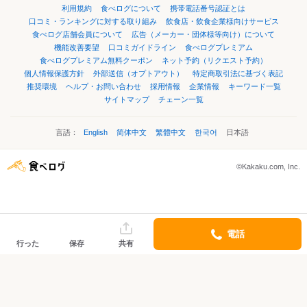
利用規約
食べログについて
携帯電話番号認証とは
口コミ・ランキングに対する取り組み
飲食店・飲食企業様向けサービス
食べログ店舗会員について
広告（メーカー・団体様等向け）について
機能改善要望
口コミガイドライン
食べログプレミアム
食べログプレミアム無料クーポン
ネット予約（リクエスト予約）
個人情報保護方針
外部送信（オプトアウト）
特定商取引法に基づく表記
推奨環境
ヘルプ・お問い合わせ
採用情報
企業情報
キーワード一覧
サイトマップ
チェーン一覧
言語：
English
简体中文
繁體中文
한국어
日本語
©Kakaku.com, Inc.
電話
行った
保存
共有