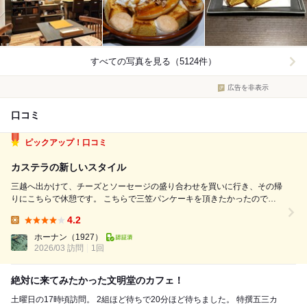
すべての写真を見る（5124件）
広告を非表示
口コミ
ピックアップ！口コミ
カステラの新しいスタイル
三越へ出かけて、チーズとソーセージの盛り合わせを買いに行き、その帰
りにこちらで休憩です。 こちらで三笠パンケーキを頂きたかったのです
が、提供時間は14時から。 残念な事に現在、時刻は12時半なのでオーダ
4.2
ー出来ません。 まあ、カステラは提供出来るそうなので、とにかく入店
Lunch:
しました。 メニ...
ホーナン
（1927）
2026/03 訪問
1回
絶対に来てみたかった文明堂のカフェ！
土曜日の17時頃訪問。 2組ほど待ちで20分ほど待ちました。 特撰五三カ