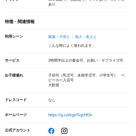
あり
特徴・関連情報
利用シーン
家族・子供と
知人・友人と
こんな時によく使われます。
サービス
2時間半以上の宴会可、お祝い・サプライズ可
お子様連れ
子供可（乳児可、未就学児可、小学生可）、ベ
ビーカー入店可
大歓迎
ドレスコード
なし
ホームページ
https://g.co/kgs/SqzHGh
公式アカウント