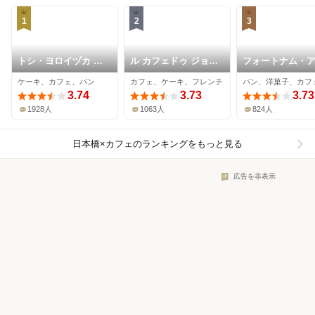
1
2
3
トシ・ヨロイヅカ 東
ル カフェドゥ ジョエ
フォートナム・
京
ル・ロブション 日本
ド・メイソン・
ケーキ、カフェ、パン
カフェ、ケーキ、フレンチ
パン、洋菓子、カフ
橋高島屋店
プトショップ 日
3.74
3.73
三越店
3.73
1928人
1063人
824人
日本橋×カフェ
のランキングをもっと見る
広告を非表示