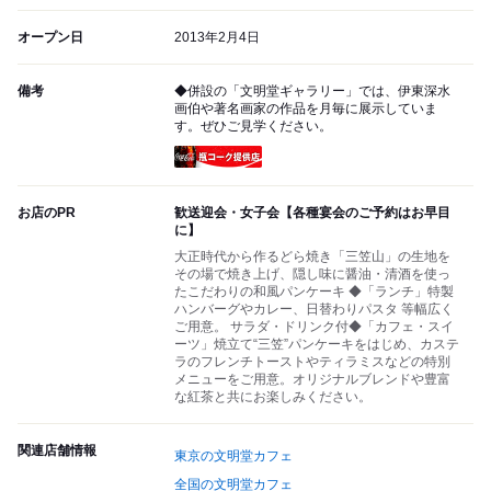
オープン日
2013年2月4日
備考
◆併設の「文明堂ギャラリー」では、伊東深水
画伯や著名画家の作品を月毎に展示していま
す。ぜひご見学ください。
瓶コーク提供店
お店のPR
歓送迎会・女子会【各種宴会のご予約はお早目
に】
大正時代から作るどら焼き「三笠山」の生地を
その場で焼き上げ、隠し味に醤油・清酒を使っ
たこだわりの和風パンケーキ ◆「ランチ」特製
ハンバーグやカレー、日替わりパスタ 等幅広く
ご用意。 サラダ・ドリンク付◆「カフェ・スイ
ーツ」焼立て“三笠”パンケーキをはじめ、カステ
ラのフレンチトーストやティラミスなどの特別
メニューをご用意。オリジナルブレンドや豊富
な紅茶と共にお楽しみください。
関連店舗情報
東京の文明堂カフェ
全国の文明堂カフェ