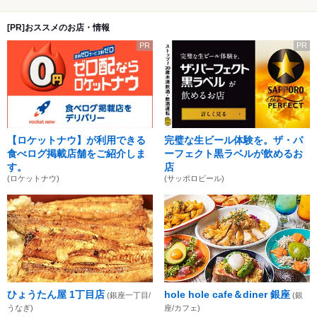
[PR]おススメのお店・情報
PR
PR
【ロケットナウ】が利用できる
完璧な生ビール体験を。ザ・パ
食べログ掲載店舗をご紹介しま
ーフェクト黒ラベルが飲めるお
す。
店
(ロケットナウ)
(サッポロビール)
ひょうたん屋 1丁目店
hole hole cafe＆diner 銀座
(銀座一丁目/
(銀
うなぎ)
座/カフェ)