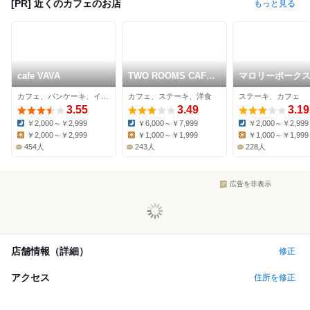
[PR] 近くのカフェのお店
もっと見る
cafe VAVA
TWO ROOMS CAFE
マロリーポーク
GRILL BAR 日本橋
キ&カフェ
カフェ、パンケーキ、イタリアン
カフェ、ステーキ、洋食
ステーキ、カフェ
3.55
3.49
3.19
￥2,000～￥2,999
￥6,000～￥7,999
￥2,000～￥2,999
Dinner:
Dinner:
Dinner:
￥2,000～￥2,999
￥1,000～￥1,999
￥1,000～￥1,999
Lunch:
Lunch:
Lunch:
454人
243人
228人
広告を非表示
店舗情報（詳細）
修正
アクセス
住所を修正