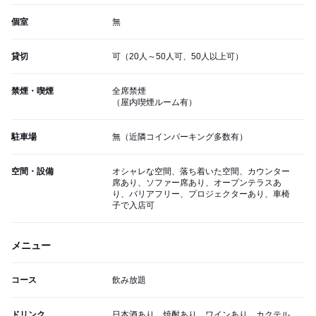
個室
無
貸切
可（20人～50人可、50人以上可）
禁煙・喫煙
全席禁煙
（屋内喫煙ルーム有）
駐車場
無（近隣コインパーキング多数有）
空間・設備
オシャレな空間、落ち着いた空間、カウンター
席あり、ソファー席あり、オープンテラスあ
り、バリアフリー、プロジェクターあり、車椅
子で入店可
メニュー
コース
飲み放題
ドリンク
日本酒あり、焼酎あり、ワインあり、カクテル