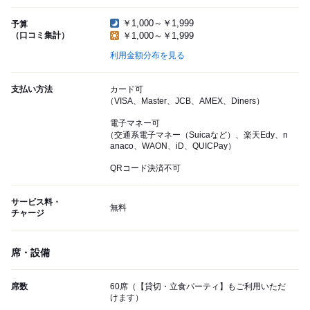
￥1,000～￥1,999
予算
（口コミ集計）
￥1,000～￥1,999
利用金額分布を見る
支払い方法
カード可
（VISA、Master、JCB、AMEX、Diners）
電子マネー可
（交通系電子マネー（Suicaなど）、楽天Edy、n
anaco、WAON、iD、QUICPay）
QRコード決済不可
サービス料・
無料
チャージ
席・設備
席数
60席（【貸切・立食パーティ】もご利用いただ
けます）