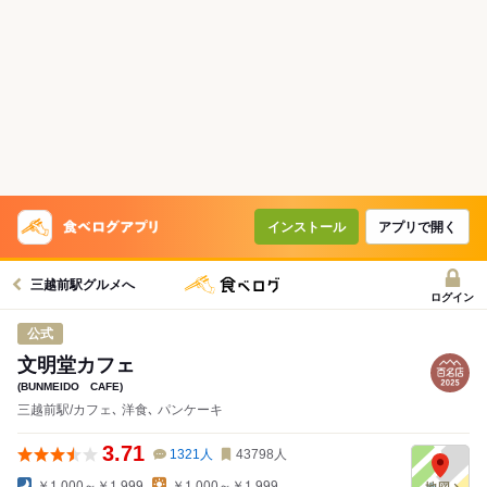
インストール
アプリで開く
三越前駅グルメへ
ログイン
公式
文明堂カフェ
(BUNMEIDO CAFE)
三越前駅/カフェ､ 洋食､ パンケーキ
3.71
1321
人
43798
人
￥1,000～￥1,999
￥1,000～￥1,999