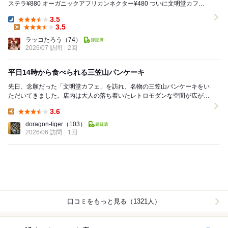
ステラ¥880 オーガニックアフリカンネクター¥480 ついに文明堂カフェ
で、五三カステラを...
3.5
Dinner:
3.5
Lunch:
ラッコたろう
（74）
2026/07 訪問
2回
平日14時から食べられる三笠山パンケーキ
先日、念願だった「文明堂カフェ」を訪れ、名物の三笠山パンケーキをい
ただいてきました。店内は大人の落ち着いたレトロモダンな空間が広がっ
ており、ゆったりとした贅沢なカフェタイムを過ごす...
3.6
Lunch:
doragon-tiger
（103）
2026/06 訪問
1回
口コミをもっと見る（1321人）