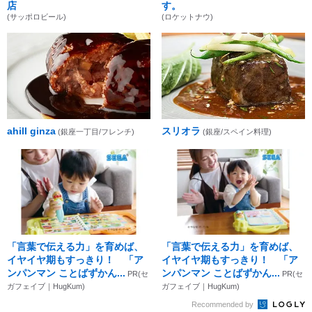
店
す。
(サッポロビール)
(ロケットナウ)
ahill ginza
スリオラ
(銀座一丁目/フレンチ)
(銀座/スペイン料理)
「言葉で伝える力」を育めば、
「言葉で伝える力」を育めば、
イヤイヤ期もすっきり！ 「ア
イヤイヤ期もすっきり！ 「ア
ンパンマン ことばずかん...
ンパンマン ことばずかん...
PR(セ
PR(セ
ガフェイブ｜HugKum)
ガフェイブ｜HugKum)
Recommended by