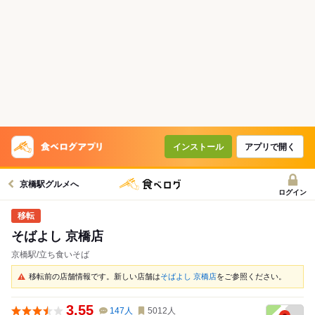
インストール
アプリで開く
京橋駅グルメへ
ログイン
そばよし 京橋店
京橋駅/立ち食いそば
移転前の店舗情報です。新しい店舗は
そばよし 京橋店
をご参照ください。
3.55
147
人
5012
人