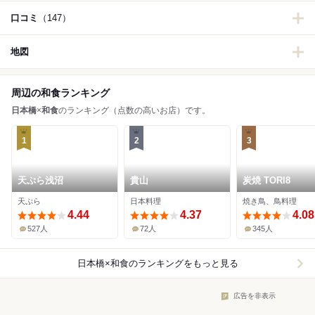
口コミ
（147）
地図
周辺の和食ランキング
日本橋
×
和食
のランキング（点数の高いお店）です。
1
2
3
天ぷら浅沼
貴山
炭焼 TORI8
天ぷら
日本料理
焼き鳥、鳥料理
4.44
4.37
4.08
527人
72人
345人
日本橋×和食
のランキングをもっと見る
広告を非表示