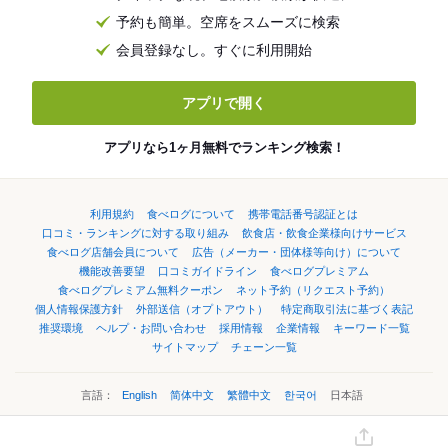
予約も簡単。空席をスムーズに検索
会員登録なし。すぐに利用開始
アプリで開く
アプリなら1ヶ月無料でランキング検索！
利用規約
食べログについて
携帯電話番号認証とは
口コミ・ランキングに対する取り組み
飲食店・飲食企業様向けサービス
食べログ店舗会員について
広告（メーカー・団体様等向け）について
機能改善要望
口コミガイドライン
食べログプレミアム
食べログプレミアム無料クーポン
ネット予約（リクエスト予約）
個人情報保護方針
外部送信（オプトアウト）
特定商取引法に基づく表記
推奨環境
ヘルプ・お問い合わせ
採用情報
企業情報
キーワード一覧
サイトマップ
チェーン一覧
言語：
English
简体中文
繁體中文
한국어
日本語
©Kakaku.com, Inc.