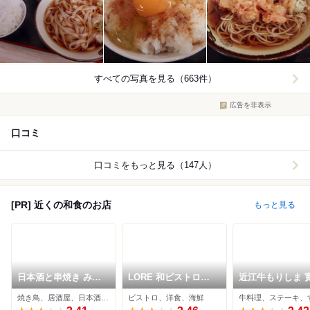
すべての写真を見る（663件）
広告を非表示
口コミ
口コミをもっと見る（147人）
[PR] 近くの和食のお店
もっと見る
日本酒と串焼き みな
LORE 和ビストロ
近江牛もりしま 
と屋 第1 八重洲店
NIHONBASHI
観ここ滋賀店
焼き鳥、居酒屋、日本酒バー
ビストロ、洋食、海鮮