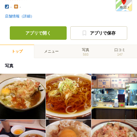
-
-
店舗情報（詳細）
アプリで開く
アプリで保存
写真
口コミ
トップ
メニュー
593
147
写真