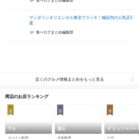
食べログまとめ編集部
マンダリンオリエンタル東京でランチ！施設内の人気店3
選
食べログまとめ編集部
近くのグルメ情報まとめをもっと見る
周辺のお店ランキング
1
2
3
アカ
貴山
ザ ピッツァバー 
38TH
スペイン料理
日本料理
ピザ