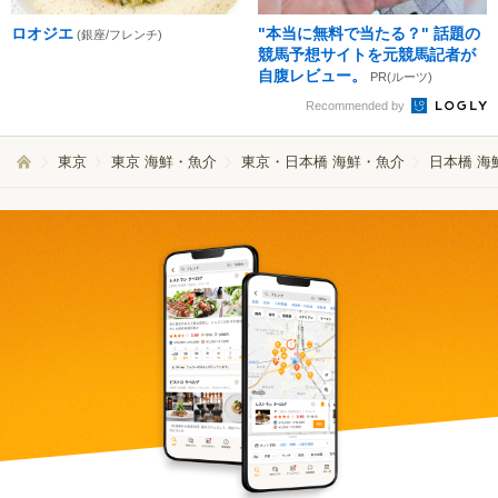
ロオジエ
"本当に無料で当たる？" 話題の
(銀座/フレンチ)
競馬予想サイトを元競馬記者が
自腹レビュー。
PR(ルーツ)
Recommended by
東京
東京 海鮮・魚介
東京・日本橋 海鮮・魚介
日本橋 海