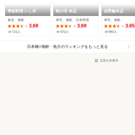
季節料理 いし井
蛇の市 本店
吉野鮨本店
食堂、海鮮
寿司、海鮮、日本料理
寿司、海鮮
3.69
3.69
3.65
716人
470人
890人
日本橋×海鮮・魚介
のランキングをもっと見る
広告を非表示