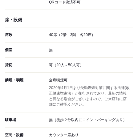
QRコード決済不可
席・設備
席数
40席（2階 3階 各20席）
個室
無
貸切
可（20人～50人可）
禁煙・喫煙
全席喫煙可
2020年4月1日より受動喫煙対策に関する法律(改
正健康増進法）が施行されており、最新の情報
と異なる場合がございますので、ご来店前に店
舗にご確認ください。
駐車場
無（徒歩２分以内にコイン・パーキングあり）
空間・設備
カウンター席あり