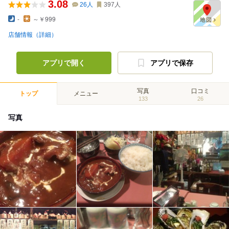
3.08
26
人
397
人
-
～￥999
店舗情報（詳細）
アプリで開く
アプリで保存
写真
口コミ
トップ
メニュー
133
26
写真