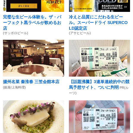
完璧な生ビール体験を。ザ・パ
冷えと品質にこだわる生ビー
ーフェクト黒ラベルが飲めるお
ル。スーパードライ SUPERCO
店
LD認定店
(サッポロビール)
(アサヒビール)
揚州名菜 秦淮春 三笠会館本店
【話題沸騰】3連単連続的中の競
馬予想サイト、ついに判明
(銀座/上海料理)
PR(ル
ーツ)