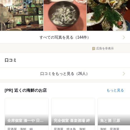
すべての写真を見る（144件）
広告を非表示
口コミ
口コミをもっと見る（26人）
[PR] 近くの海鮮のお店
もっと見る
全席個室 湊一や 日本
完全個室 喜楽酒場 絆
魚と酒 三原
橋八重洲店
居酒屋、海鮮、鍋
居酒屋、焼き鳥、海鮮
海鮮、居酒屋