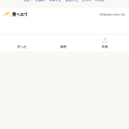
言語：
English
简体中文
繁體中文
한국어
日本語
©Kakaku.com, Inc.
行った
保存
共有