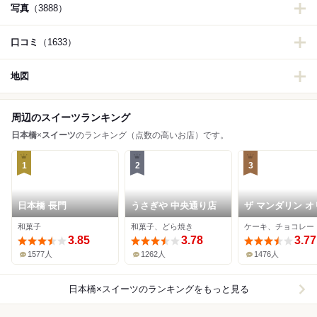
写真
（3888）
口コミ
（1633）
地図
周辺のスイーツランキング
日本橋
×
スイーツ
のランキング（点数の高いお店）です。
1
2
3
日本橋 長門
うさぎや 中央通り店
ザ マンダリン オ
ンタル グルメシ
和菓子
和菓子、どら焼き
ケーキ、チョコレー
プ
3.85
3.78
3.77
1577人
1262人
1476人
日本橋×スイーツ
のランキングをもっと見る