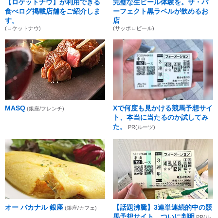
【ロケットナウ】が利用できる
完璧な生ビール体験を。ザ・パ
食べログ掲載店舗をご紹介しま
ーフェクト黒ラベルが飲めるお
す。
店
(ロケットナウ)
(サッポロビール)
MASQ
Xで何度も見かける競馬予想サイ
(銀座/フレンチ)
ト、本当に当たるのか試してみ
た。
PR(ルーツ)
オー バカナル 銀座
【話題沸騰】3連単連続的中の競
(銀座/カフェ)
馬予想サイト、ついに判明
PR(ル