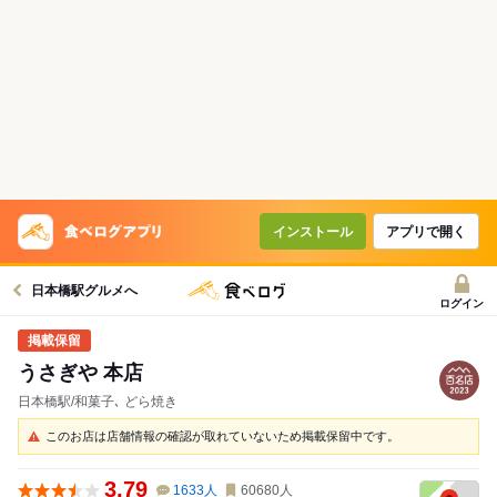
インストール
アプリで開く
日本橋駅グルメへ
ログイン
うさぎや 本店
日本橋駅/和菓子､ どら焼き
このお店は店舗情報の確認が取れていないため掲載保留中です。
3.79
1633
人
60680
人