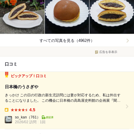
すべての写真を見る（4962件）
広告を非表示
口コミ
ピックアップ！口コミ
日本橋のうさぎや
きっかけ この日の行政の新生児訪問には妻が対応するため、私は外出す
ることになりました。 この機会に日本橋の高島屋史料館の企画展『闇市
と都市』を鑑賞し、近くの和菓子・甘味処百名店のこちらで、娘も食べら
4.5
れるどら焼きをおみやげに買うことにしました。 帰宅後に調べたとこ
Takeout:
ろ、「東京三大どら焼き」の上野の...
so_kan
（761）
2026/02 訪問
1回