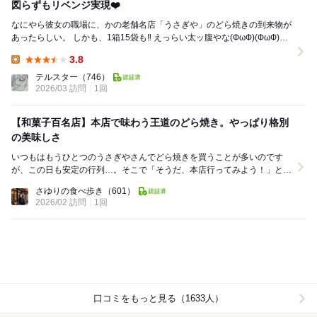
図らずもリベンジ実現❤️
なにやら彼女の職場に、かの老舗名店「うさぎや」のどら焼きの到来物が
あったらしい。 しかも、1箱15袋も‼️ えっらい太ッ腹やな(ФωФ)(ФωФ)
(ФωФ)!!!! ...
3.8
Lunch:
テルスター
（746）
2026/03 訪問
1回
【和菓子百名店】本店で味わう王道のどら焼き。やっぱり格別
の美味しさ
いつもはもうひとつのうさぎやさんでどら焼きを買うことが多いのです
が、この日も安定の行列…。そこで「そうだ、本店行ってみよう！」と方
向転換。実は初・本店です。 お店はおひとりで...
さゆりの食べ歩き
（601）
2026/02 訪問
1回
口コミをもっと見る（1633人）