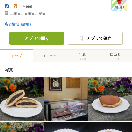
-
～￥999
土曜日、日曜日、祝日
店舗情報（詳細）
アプリで開く
アプリで保存
写真
口コミ
トップ
メニュー
3888
1633
写真