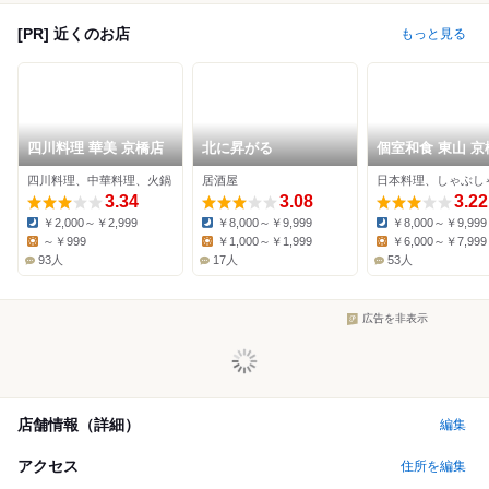
[PR] 近くのお店
もっと見る
四川料理 華美 京橋店
北に昇がる
個室和食 東山 京
(東京駅八重洲南口
四川料理、中華料理、火鍋
居酒屋
3.34
3.08
3.22
￥2,000～￥2,999
￥8,000～￥9,999
￥8,000～￥9,999
Dinner:
Dinner:
Dinner:
～￥999
￥1,000～￥1,999
￥6,000～￥7,999
Lunch:
Lunch:
Lunch:
93人
17人
53人
広告を非表示
店舗情報（詳細）
編集
アクセス
住所を編集