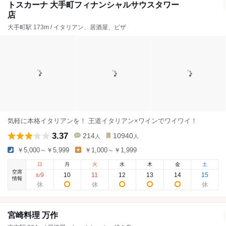
トスカーナ 大手町フィナンシャルサウスタワー
店
大手町駅 173m / イタリアン、居酒屋、ピザ
気軽に本格イタリアンを！ 王道イタリアン×ワインでワイワイ！
3.37
214
10940
人
人
￥5,000～￥5,999
￥1,000～￥1,999
日
月
火
水
木
金
土
空席
9
10
11
12
13
14
15
8
/
情報
宮崎料理 万作