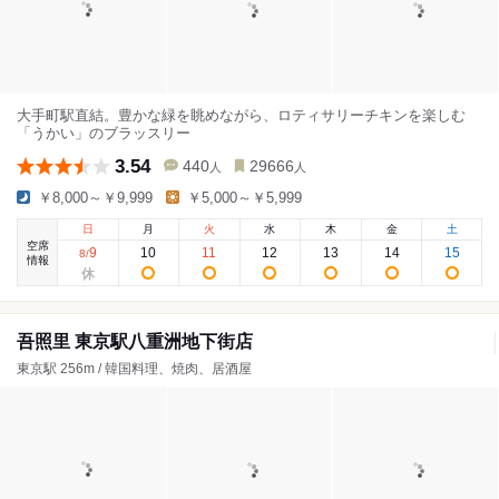
大手町駅直結。豊かな緑を眺めながら、ロティサリーチキンを楽しむ
「うかい」のブラッスリー
3.54
440
29666
人
人
￥8,000～￥9,999
￥5,000～￥5,999
日
月
火
水
木
金
土
空席
9
10
11
12
13
14
15
8
/
情報
吾照里 東京駅八重洲地下街店
東京駅 256m / 韓国料理、焼肉、居酒屋