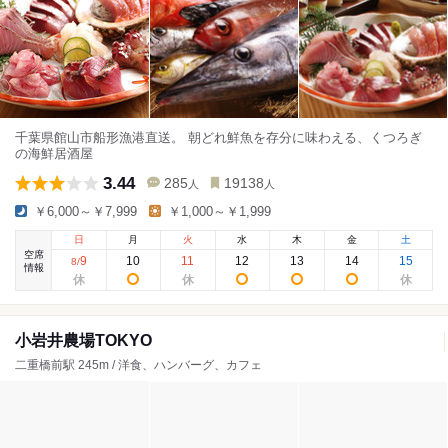
千葉県館山市船形漁港直送。 朝どれ鮮魚を存分に味わえる、くつろぎ
の海鮮居酒屋
3.44
285
19138
人
人
￥6,000～￥7,999
￥1,000～￥1,999
日
月
火
水
木
金
土
空席
9
10
11
12
13
14
15
8
/
情報
小岩井農場TOKYO
二重橋前駅 245m / 洋食、ハンバーグ、カフェ