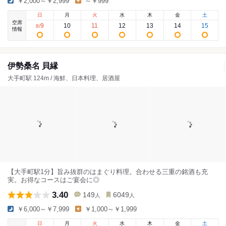
￥2,000～￥2,999
～￥999
日
月
火
水
木
金
土
空席
9
10
11
12
13
14
15
8
/
情報
伊勢桑名 貝縁
大手町駅 124m / 海鮮、日本料理、居酒屋
【大手町駅1分】旨み抜群のはまぐり料理。合わせる三重の銘酒も充
実。お得なコースはご宴会に◎
3.40
149
6049
人
人
￥6,000～￥7,999
￥1,000～￥1,999
日
月
火
水
木
金
土