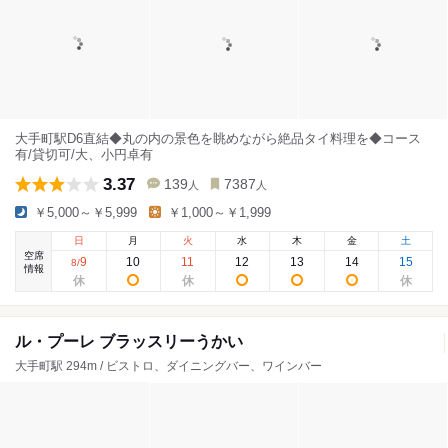
大手町駅D6直結◆丸の内の景色を眺めながら絶品タイ料理を◆コース
有/貸切可/大、小円卓有
3.37
139
7387
人
人
￥5,000～￥5,999
￥1,000～￥1,999
日
月
火
水
木
金
土
空席
9
10
11
12
13
14
15
8
/
情報
ル・プーレ ブラッスリーうかい
大手町駅 294m / ビストロ、ダイニングバー、ワインバー