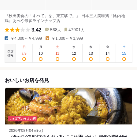
『秋田美食の「すべて」を、東京駅で。』 日本三大美味鶏『比内地
鶏』あべや最多ラインナップ店
3.42
568
47901
人
人
￥4,000～￥4,999
￥1,000～￥1,999
日
月
火
水
木
金
土
空席
9
10
11
12
13
14
15
8
/
情報
おいしいお店を発見
3.5以下のうまい店
2026年08月04日(火)
〈食べログ3.5以下のうまい店〉ここは通いたい！ 現代の感性が光