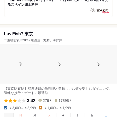
るスペイン郷土料理
Luv.Fish? 東京
二重橋前駅 328m / 居酒屋、海鮮、海鮮丼
【東京駅直結】鮮度抜群の魚料理と美味しいお酒を楽しむダイニング。
気軽な接待・デートに最適◎
3.42
279
17595
人
人
￥3,000～￥3,999
￥1,000～￥1,999
日
月
火
水
木
金
土