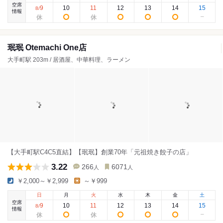
空席
9
10
11
12
13
14
15
8
/
情報
珉珉 Otemachi One店
大手町駅 203m / 居酒屋、中華料理、ラーメン
【大手町駅C4C5直結】【珉珉】創業70年「元祖焼き餃子の店」
3.22
266
6071
人
人
￥2,000～￥2,999
～￥999
日
月
火
水
木
金
土
空席
9
10
11
12
13
14
15
8
/
情報