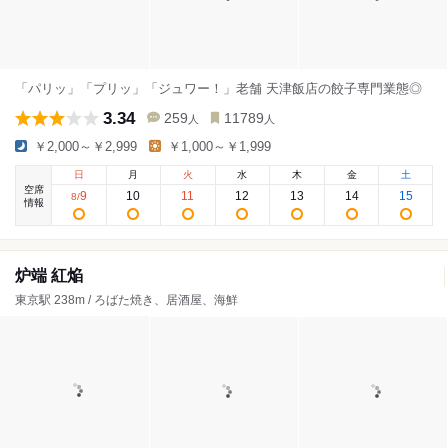
「パリッ」「プリッ」「ジュワー！」老舗 天津飯店の餃子専門業態◎
3.34
259
11789
人
人
￥2,000～￥2,999
￥1,000～￥1,999
日
月
火
水
木
金
土
空席
9
10
11
12
13
14
15
8
/
情報
炉端 紅焔
東京駅 238m / ろばた焼き、居酒屋、海鮮