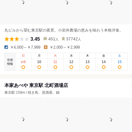
丸ビルから望む東京駅の夜景。小岩井農場の恵みを味わう本格洋食。
3.45
451
37742
人
人
￥6,000～￥7,999
￥2,000～￥2,999
日
月
火
水
木
金
土
空席
9
10
11
12
13
14
15
8
/
情報
本家あべや 東京駅 北町酒場店
東京駅 158m / 焼き鳥、居酒屋、鍋