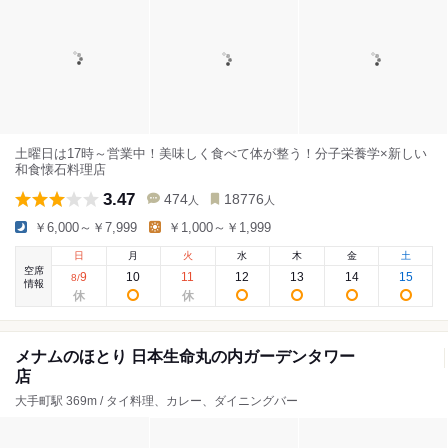
土曜日は17時～営業中！美味しく食べて体が整う！分子栄養学×新しい
和食懐石料理店
3.47
474
18776
人
人
￥6,000～￥7,999
￥1,000～￥1,999
日
月
火
水
木
金
土
空席
9
10
11
12
13
14
15
8
/
情報
メナムのほとり 日本生命丸の内ガーデンタワー
店
大手町駅 369m / タイ料理、カレー、ダイニングバー