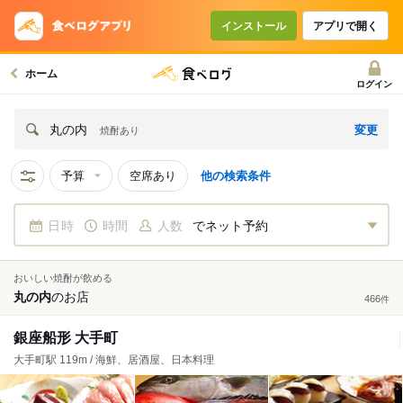
インストール
アプリで開く
ホーム
ログイン
変更
丸の内
焼酎あり
予算
空席あり
他の検索条件
日時
時間
人数
でネット予約
おいしい焼酎が飲める
丸の内
の
お店
466
件
銀座船形 大手町
大手町駅 119m / 海鮮、居酒屋、日本料理