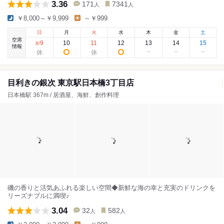
3.36
171
7341
人
人
￥8,000～￥9,999
～￥999
日
月
火
水
木
金
土
空席
9
10
11
12
13
14
15
8
/
情報
目利きの銀次 東京駅日本橋3丁目店
日本橋駅 367m / 居酒屋、海鮮、創作料理
磯の香りと活気あふれる楽しい空間◆新鮮な海の幸と充実のドリンクを
リーズナブルに満喫♪
3.04
32
582
人
人