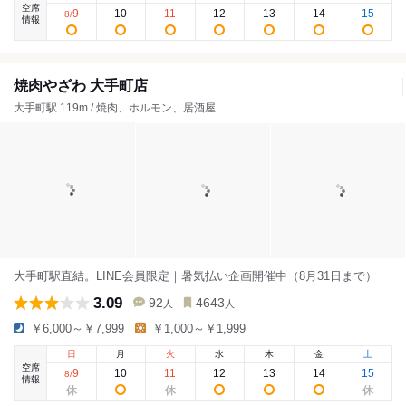
空席
9
10
11
12
13
14
15
8
/
情報
焼肉やざわ 大手町店
大手町駅 119m / 焼肉、ホルモン、居酒屋
大手町駅直結。LINE会員限定｜暑気払い企画開催中（8月31日まで）
3.09
92
4643
人
人
￥6,000～￥7,999
￥1,000～￥1,999
日
月
火
水
木
金
土
空席
9
10
11
12
13
14
15
8
/
情報