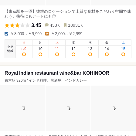
【東京駅を一望】抜群のロケーションで上質な食材をこだわり空間で味
わう。接待にもデートにも◎
3.45
433
18931
人
人
￥8,000～￥9,999
￥2,000～￥2,999
日
月
火
水
木
金
土
空席
9
10
11
12
13
14
15
8
/
情報
Royal Indian restaurant wine&bar KOHINOOR
東京駅 326m / インド料理、居酒屋、インドカレー