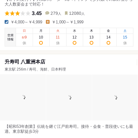
大人数宴会まで対応！
3.45
279
12080
人
人
￥4,000～￥4,999
￥1,000～￥1,999
日
月
火
水
木
金
土
空席
9
10
11
12
13
14
15
8
/
情報
升寿司 八重洲本店
東京駅 256m / 寿司、海鮮、日本料理
【昭和53年創業】伝統を継ぐ江戸前寿司。接待・会食・普段使いにも最
適。東京駅徒歩3分