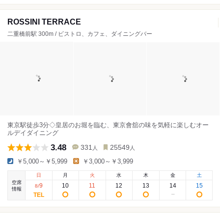
ROSSINI TERRACE
二重橋前駅 300m / ビストロ、カフェ、ダイニングバー
東京駅徒歩3分◇皇居のお堀を臨む、東京會舘の味を気軽に楽しむオー
ルデイダイニング
3.48
331
25549
人
人
￥5,000～￥5,999
￥3,000～￥3,999
日
月
火
水
木
金
土
空席
9
10
11
12
13
14
15
8
/
情報