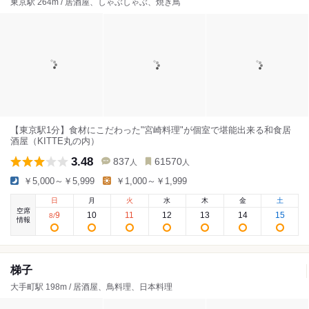
東京駅 264m / 居酒屋、しゃぶしゃぶ、焼き鳥
【東京駅1分】食材にこだわった"宮崎料理"が個室で堪能出来る和食居
酒屋（KITTE丸の内）
3.48
837
61570
人
人
￥5,000～￥5,999
￥1,000～￥1,999
日
月
火
水
木
金
土
空席
9
10
11
12
13
14
15
8
/
情報
梯子
大手町駅 198m / 居酒屋、鳥料理、日本料理