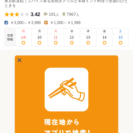
東京駅直結｜スパイス香る窯焼きグリルと本格インド料理で至福のひと
ときを
3.42
191
7967
人
人
￥3,000～￥3,999
￥1,000～￥1,999
日
月
火
水
木
金
土
空席
9
10
11
12
13
14
15
8
/
情報