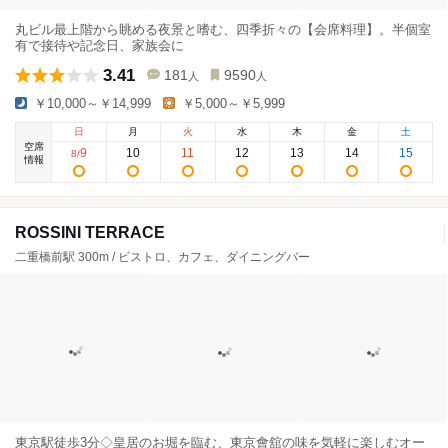
丸ビル最上階から眺める夜景と嗜む、四季折々の【会席料理】。半個室
有で接待や記念日、家族会に
3.41
181
9590
人
人
￥10,000～￥14,999
￥5,000～￥5,999
日
月
火
水
木
金
土
空席
9
10
11
12
13
14
15
8
/
情報
ROSSINI TERRACE
二重橋前駅 300m / ビストロ、カフェ、ダイニングバー
東京駅徒歩3分◇皇居のお堀を臨む、東京會舘の味を気軽に楽しむオー