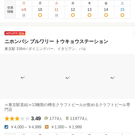
日
月
火
水
木
金
土
空席
9
10
11
12
13
14
15
8
/
情報
ニホンバシ ブルワリー トウキョウステーション
東京駅 336m / ダイニングバー、イタリアン、バル
≪東京駅直結≫13種類の樽生クラフトビールが飲めるクラフトビール専
門店
3.49
1774
119774
人
人
￥4,000～￥4,999
￥1,000～￥1,999