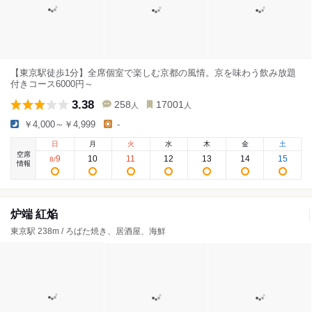
【東京駅徒歩1分】全席個室で楽しむ京都の風情。京を味わう飲み放題
付きコース6000円～
3.38
258
17001
人
人
￥4,000～￥4,999
-
日
月
火
水
木
金
土
空席
9
10
11
12
13
14
15
8
/
情報
炉端 紅焔
東京駅 238m / ろばた焼き、居酒屋、海鮮