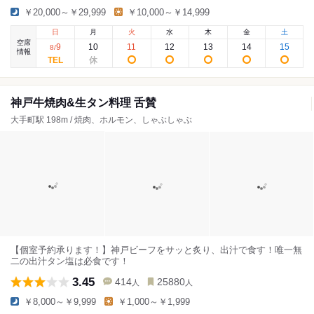
￥20,000～￥29,999
￥10,000～￥14,999
日
月
火
水
木
金
土
空席
9
10
11
12
13
14
15
8
/
情報
神戸牛焼肉&生タン料理 舌賛
大手町駅 198m / 焼肉、ホルモン、しゃぶしゃぶ
【個室予約承ります！】神戸ビーフをサッと炙り、出汁で食す！唯一無
二の出汁タン塩は必食です！
3.45
414
25880
人
人
￥8,000～￥9,999
￥1,000～￥1,999