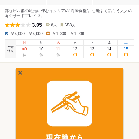
都心ビル群の足元に佇むイタリアの“肉屋食堂”。心地よく語らう大人の
為のサードプレイス。
3.05
8
658
人
人
￥5,000～￥5,999
￥1,000～￥1,999
日
月
火
水
木
金
土
空席
9
10
11
12
13
14
15
8
/
情報