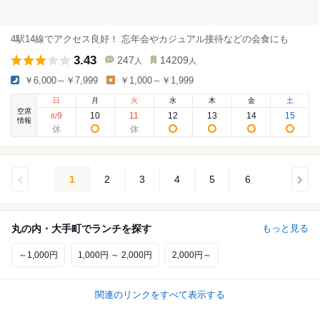
4駅14線でアクセス良好！ 忘年会やカジュアル接待などの会食にも
3.43
247
14209
人
人
￥6,000～￥7,999
￥1,000～￥1,999
日
月
火
水
木
金
土
空席
9
10
11
12
13
14
15
8
/
情報
1
2
3
4
5
6
丸の内・大手町でランチを探す
もっと見る
～1,000円
1,000円 ～ 2,000円
2,000円～
関連のリンクをすべて表示する