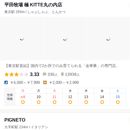
平田牧場 極 KITTE丸の内店
東京駅 265m / しゃぶしゃぶ、とんかつ
【東京駅直結】国内で2か所でのみ育てられる「金華豚」の専門店。
3.33
336
13938
人
人
￥6,000～￥7,999
￥2,000～￥2,999
日
月
火
水
木
金
土
空席
9
10
11
12
13
14
15
8
/
情報
PIGNETO
大手町駅 234m / イタリアン