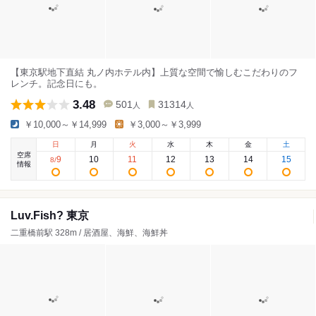
【東京駅地下直結 丸ノ内ホテル内】上質な空間で愉しむこだわりのフ
レンチ。記念日にも。
3.48
501
31314
人
人
￥10,000～￥14,999
￥3,000～￥3,999
日
月
火
水
木
金
土
空席
9
10
11
12
13
14
15
8
/
情報
Luv.Fish? 東京
二重橋前駅 328m / 居酒屋、海鮮、海鮮丼