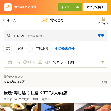
インストール
アプリで開く
ホーム
ログイン
変更
丸の内
景色がきれい
予算
空席あり
他の検索条件
日時
時間
人数
でネット予約
景色がきれいな
丸の内
の
お店
172
件
炭焼･寿し処 くし路 KITTE丸の内店
東京駅 248m / 海鮮、寿司、居酒屋