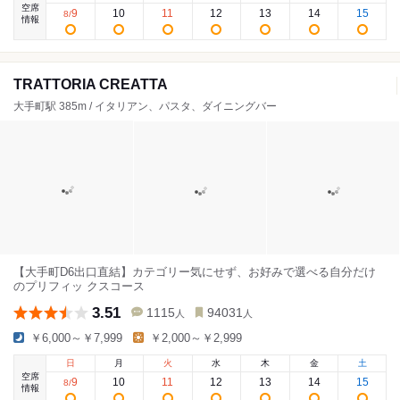
空席
9
10
11
12
13
14
15
8
/
情報
TRATTORIA CREATTA
大手町駅 385m / イタリアン、パスタ、ダイニングバー
【大手町D6出口直結】カテゴリー気にせず、お好みで選べる自分だけ
のプリフィッ クスコース
3.51
1115
94031
人
人
￥6,000～￥7,999
￥2,000～￥2,999
日
月
火
水
木
金
土
空席
9
10
11
12
13
14
15
8
/
情報