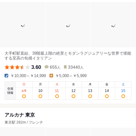
大手町駅直結、39階最上階の絶景とモダンラグジュアリーな世界で堪能
する至高の旬感イタリアン
3.60
655
33440
人
人
￥10,000～￥14,999
￥5,000～￥5,999
日
月
火
水
木
金
土
空席
9
10
11
12
13
14
15
8
/
情報
アルカナ 東京
東京駅 282m / フレンチ