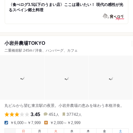
〈食べログ3.5以下のうまい店〉ここは通いたい！ 現代の感性が光
るスペイン郷土料理
小岩井農場TOKYO
二重橋前駅 245m / 洋食、ハンバーグ、カフェ
丸ビルから望む東京駅の夜景。小岩井農場の恵みを味わう本格洋食。
3.45
451
37742
人
人
￥6,000～￥7,999
￥2,000～￥2,999
日
月
火
水
木
金
土