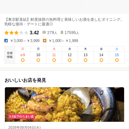
【東京駅直結】鮮度抜群の魚料理と美味しいお酒を楽しむダイニング。
気軽な接待・デートに最適◎
3.42
279
17595
人
人
￥3,000～￥3,999
￥1,000～￥1,999
日
月
火
水
木
金
土
空席
9
10
11
12
13
14
15
8
/
情報
おいしいお店を発見
3.5以下のうまい店
2026年08月04日(火)