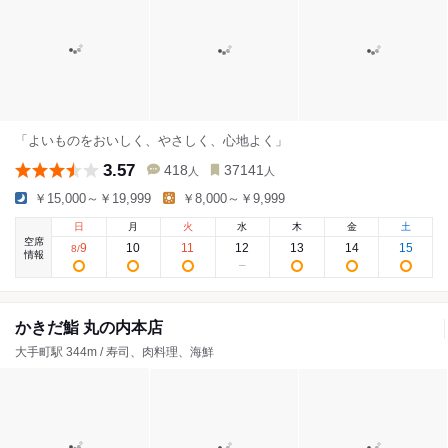
「よいものをおいしく、やさしく、心地よく」
3.57
418
37141
人
人
￥15,000～￥19,999
￥8,000～￥9,999
日
月
火
水
木
金
土
空席
9
10
11
12
13
14
15
8
/
情報
かきだ鮨 丸の内本店
大手町駅 344m / 寿司、肉料理、海鮮