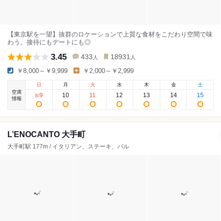
【東京駅を一望】抜群のロケーションで上質な食材をこだわり空間で味
わう。接待にもデートにも◎
3.45
433
18931
人
人
￥8,000～￥9,999
￥2,000～￥2,999
日
月
火
水
木
金
土
空席
9
10
11
12
13
14
15
8
/
情報
L’ENOCANTO 大手町
大手町駅 177m / イタリアン、ステーキ、バル