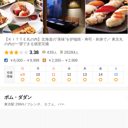
【ＫＩＴＴＥ丸の内】北海道の”美味”を炉端焼・寿司・刺身で／ 東京丸
の内が一望できる個室完備
3.38
439
28284
人
人
￥8,000～￥9,999
￥2,000～￥2,999
日
月
火
水
木
金
土
空席
9
10
11
12
13
14
15
8
/
情報
ポム・ダダン
東京駅 296m / フレンチ、カフェ、バー