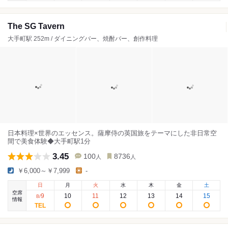
The SG Tavern
大手町駅 252m / ダイニングバー、焼酎バー、創作料理
日本料理×世界のエッセンス。薩摩侍の英国旅をテーマにした非日常空
間で美食体験◆大手町駅1分
3.45
100
8736
人
人
￥6,000～￥7,999
-
日
月
火
水
木
金
土
空席
9
10
11
12
13
14
15
8
/
情報