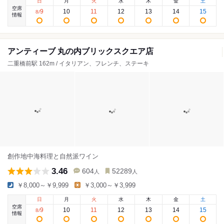
日
月
火
水
木
金
土
空席
9
10
11
12
13
14
15
8
/
情報
アンティーブ 丸の内ブリックスクエア店
二重橋前駅 162m / イタリアン、フレンチ、ステーキ
創作地中海料理と自然派ワイン
3.46
604
52289
人
人
￥8,000～￥9,999
￥3,000～￥3,999
日
月
火
水
木
金
土
空席
9
10
11
12
13
14
15
8
/
情報