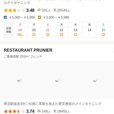
ルデイダイニング
3.48
331
25549
人
人
￥5,000～￥5,999
￥3,000～￥3,999
日
月
火
水
木
金
土
空席
9
10
11
12
13
14
15
8
/
情報
RESTAURANT PRUNIER
二重橋前駅 293m / フレンチ
東京駅徒歩3分◇伝統に革新を加えた東京會舘のメインダイニング
3.74
249
18455
人
人