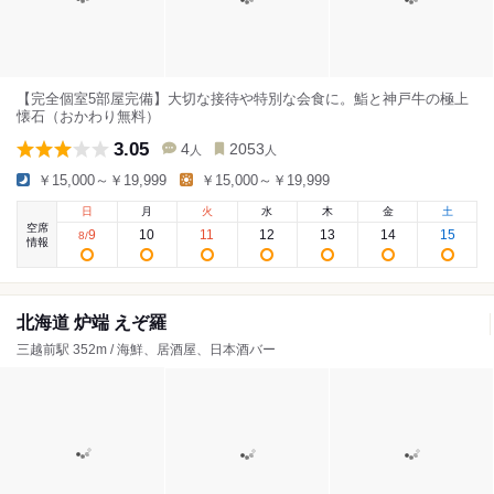
【完全個室5部屋完備】大切な接待や特別な会食に。鮨と神戸牛の極上
懐石（おかわり無料）
3.05
4
2053
人
人
￥15,000～￥19,999
￥15,000～￥19,999
日
月
火
水
木
金
土
空席
9
10
11
12
13
14
15
8
/
情報
北海道 炉端 えぞ羅
三越前駅 352m / 海鮮、居酒屋、日本酒バー