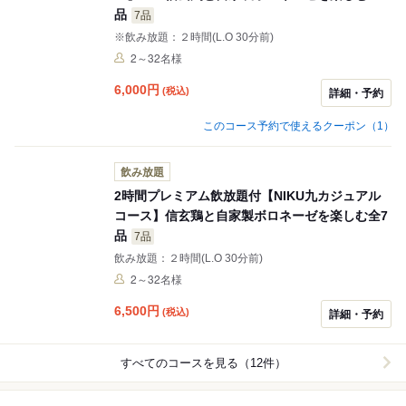
品
7品
※飲み放題：２時間(L.O 30分前)
2～32名様
6,000
円
(税込)
詳細・予約
このコース予約で使えるクーポン（1）
飲み放題
2時間プレミアム飲放題付【NIKU九カジュアル
コース】信玄鶏と自家製ボロネーゼを楽しむ全7
品
7品
飲み放題：２時間(L.O 30分前)
2～32名様
6,500
円
(税込)
詳細・予約
すべてのコースを見る（12件）