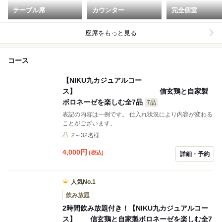
テーブル席
カウンター
完全個室
座席をもっと見る
コース
【NIKU九カジュアルコー
ス】 信玄鶏と自家製
ボロネーゼを楽しむ全7品
7品
表記の内容は一例です。 仕入れ状況により内容が変わる
ことがございます。
2～32名様
4,000
円
(税込)
詳細・予約
人気No.1
飲み放題
2時間飲み放題付き！【NIKU九カジュアルコー
ス】 信玄鶏と自家製ボロネーゼを楽しむ全7