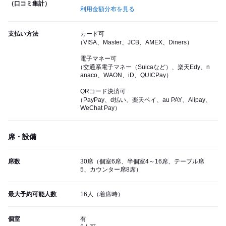
（口コミ集計）
利用金額分布を見る
支払い方法
カード可
（VISA、Master、JCB、AMEX、Diners）
電子マネー可
（交通系電子マネー（Suicaなど）、楽天Edy、n
anaco、WAON、iD、QUICPay）
QRコード決済可
（PayPay、d払い、楽天ペイ、au PAY、Alipay、
WeChat Pay）
席・設備
席数
30席（個室6席、半個室4～16席、テーブル席
5、カウンター席8席）
最大予約可能人数
16人（着席時）
個室
有