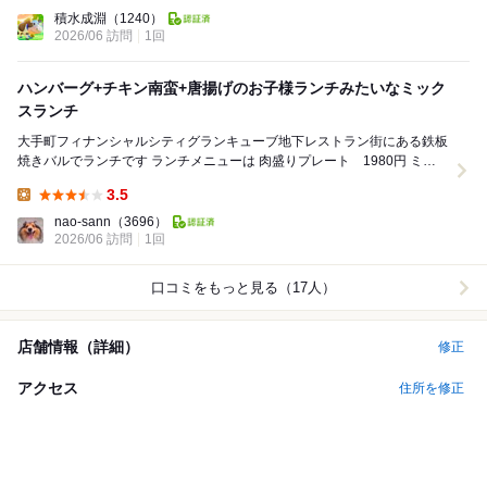
Dinner:
積水成淵
（1240）
2026/06 訪問
1回
ハンバーグ+チキン南蛮+唐揚げのお子様ランチみたいなミック
スランチ
大手町フィナンシャルシティグランキューブ地下レストラン街にある鉄板
焼きバルでランチです ランチメニューは 肉盛りプレート 1980円 ミッ
クスランチ 1400円 和牛イ...
3.5
Lunch:
nao-sann
（3696）
2026/06 訪問
1回
口コミをもっと見る（17人）
店舗情報（詳細）
修正
アクセス
住所を修正