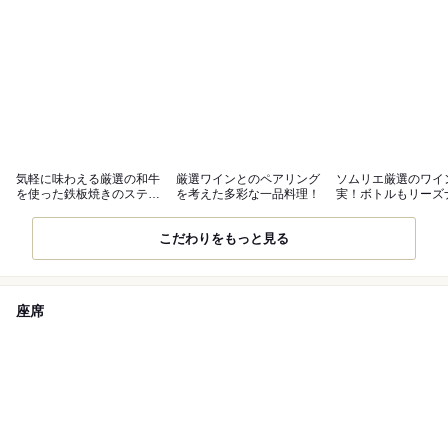
気軽に味わえる厳選の和牛
厳選ワインとのペアリング
ソムリエ厳選のワイ
を使った鉄板焼きのステー
を考えた多彩な一品料理！
実！ボトルもリーズ
キ◎
に提供◎
こだわりをもっと見る
座席