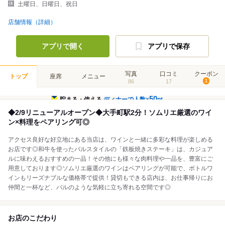
土曜日、日曜日、祝日
店舗情報（詳細）
アプリで開く
アプリで保存
写真
口コミ
クーポン
トップ
座席
メニュー
86
17
1
50
貯まる・使える
ディナーで人数×
pt
◆2/9リニューアルオープン◆大手町駅2分！ソムリエ厳選のワイ
ン×料理をペアリング可◎
アクセス良好な好立地にある当店は、ワインと一緒に多彩な料理が楽しめる
お店です◎和牛を使ったバルスタイルの「鉄板焼きステーキ」は、カジュア
ルに味わえるおすすめの一品！その他にも様々な肉料理や一品を、豊富にご
用意しております◎ソムリエ厳選のワインはペアリングが可能で、ボトルワ
インもリーズナブルな価格帯で提供！貸切もできる店内は、お仕事帰りにお
仲間と一杯など、バルのような気軽に立ち寄れる空間です◎
お店のこだわり