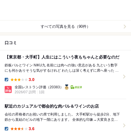
すべての写真を見る（90件）
口コミ
【東京都・大手町】人生にはこういう夜もちゃんと必要なのだ
鉄板バルとワイン NIKU九 名前には肉への強い意志がある 九という数字
にも何かありそうな気がするけれど わたしは深く考えずに席へ座った こ
こは肉を食べて 手頃なワイ...
3.0
Dinner:
全国レストラン評価
（20383）
2026/07 訪問
1回
駅近のカジュアルで都会的な肉バル＆ワインのお店
会社の昇格者のお祝いの席で利用しました。 大手町駅から徒歩2分、地下
鉄から直結のビルの地下一階にあります。 全体的な印象→大変良き立地
にあり、カジュアルでありながら都会的な...
3.6