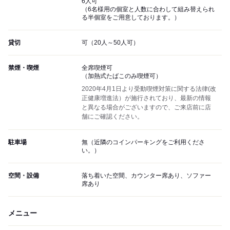
6人可
（6名様用の個室と人数に合わして組み替えられ
る半個室をご用意しております。）
貸切
可（20人～50人可）
禁煙・喫煙
全席喫煙可
（加熱式たばこのみ喫煙可）
2020年4月1日より受動喫煙対策に関する法律(改
正健康増進法）が施行されており、最新の情報
と異なる場合がございますので、ご来店前に店
舗にご確認ください。
駐車場
無（近隣のコインパーキングをご利用くださ
い。）
空間・設備
落ち着いた空間、カウンター席あり、ソファー
席あり
メニュー