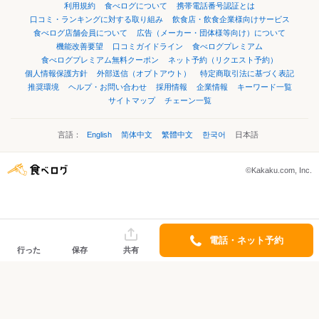
利用規約
食べログについて
携帯電話番号認証とは
口コミ・ランキングに対する取り組み
飲食店・飲食企業様向けサービス
食べログ店舗会員について
広告（メーカー・団体様等向け）について
機能改善要望
口コミガイドライン
食べログプレミアム
食べログプレミアム無料クーポン
ネット予約（リクエスト予約）
個人情報保護方針
外部送信（オプトアウト）
特定商取引法に基づく表記
推奨環境
ヘルプ・お問い合わせ
採用情報
企業情報
キーワード一覧
サイトマップ
チェーン一覧
言語：
English
简体中文
繁體中文
한국어
日本語
©Kakaku.com, Inc.
電話・ネット予約
行った
保存
共有