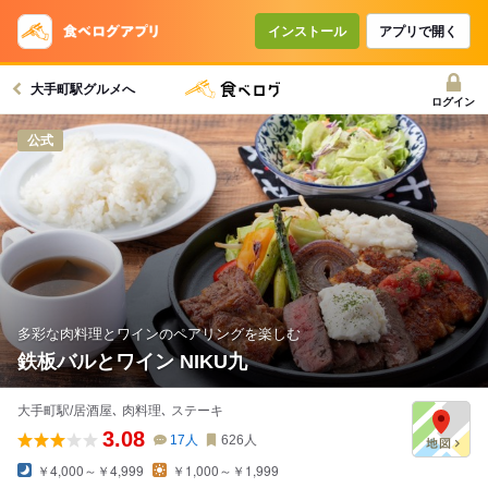
コースで使えるクーポン
戻る
インストール
アプリで開く
大手町駅グルメへ
クーポンを利用せず予約する
ログイン
公式
多彩な肉料理とワインのペアリングを楽しむ
鉄板バルとワイン NIKU九
大手町駅/居酒屋､ 肉料理､ ステーキ
3.08
17
人
626
人
￥4,000～￥4,999
￥1,000～￥1,999