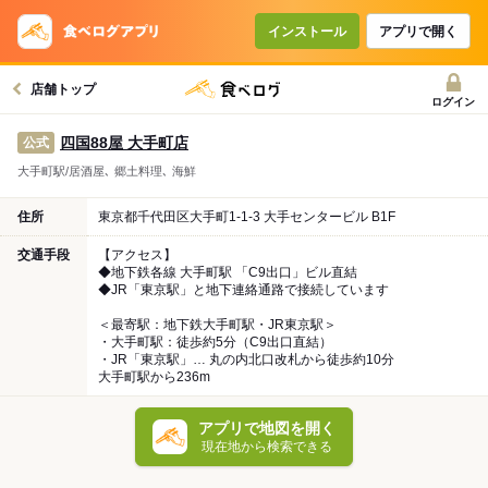
インストール
アプリで開く
店舗トップ
ログイン
四国88屋 大手町店
公式
大手町駅/居酒屋､ 郷土料理､ 海鮮
住所
東京都千代田区大手町1-1-3 大手センタービル B1F
交通手段
【アクセス】
◆地下鉄各線 大手町駅 「C9出口」ビル直結
◆JR「東京駅」と地下連絡通路で接続しています
＜最寄駅：地下鉄大手町駅・JR東京駅＞
・大手町駅：徒歩約5分（C9出口直結）
・JR「東京駅」… 丸の内北口改札から徒歩約10分
大手町駅から236m
アプリで地図を開く
現在地から検索できる