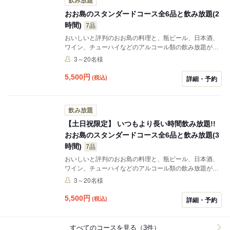
飲み放題
おお島のスタンダードコース全6品と飲み放題(2
時間)
7品
おいしいと評判のおお島の料理と、瓶ビール、日本酒、
ワイン、チューハイなどのアルコール類の飲み放題がつ
いたコースです。
3～20名様
5,500
円
(税込)
詳細・予約
飲み放題
【土日祝限定】 いつもより長い時間飲み放題!!
おお島のスタンダードコース全6品と飲み放題(3
時間)
7品
おいしいと評判のおお島の料理と、瓶ビール、日本酒、
ワイン、チューハイなどのアルコール類の飲み放題がつ
いたコースです。 土日限定で、３時間（ラストドリンク
3～20名様
オーダー２時間３０分）の飲み放題コースになります。
5,500
円
(税込)
詳細・予約
すべてのコースを見る（3件）