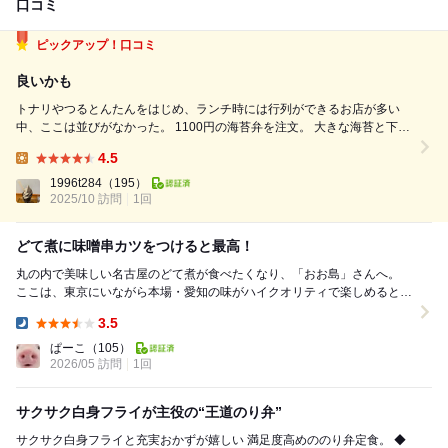
口コミ
ピックアップ！口コミ
良いかも
トナリやつるとんたんをはじめ、ランチ時には行列ができるお店が多い
中、ここは並びがなかった。 1100円の海苔弁を注文。 大きな海苔と下に
は大きめに切られた昆布の佃煮がたっぷり入っている。味が濃すぎずご飯
4.5
の進む味で美味しい。 味噌汁や漬物も美味しく、あげたでの唐揚げや白
Lunch:
身フライなどまさに海苔...
1996t284
（195）
2025/10 訪問
1回
どて煮に味噌串カツをつけると最高！
丸の内で美味しい名古屋のどて煮が食べたくなり、「おお島」さんへ。
ここは、東京にいながら本場・愛知の味がハイクオリティで楽しめるとっ
ておきのお店です。 席につくなり、まずは冷え...
3.5
Dinner:
ぱーこ
（105）
2026/05 訪問
1回
サクサク白身フライが主役の“王道のり弁”
サクサク白身フライと充実おかずが嬉しい 満足度高めののり弁定食。 ◆