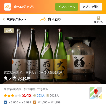
インストール
アプリで開く
東京駅グルメへ
ログイン
公式
東京駅付近で、昼飲みもできる大衆居酒屋
丸ノ内 おお島
東京駅/居酒屋､ 創作料理､ 立ち飲み
3.42
163
人
6018
人
￥3,000～￥3,999
￥1,000～￥1,999