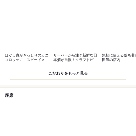
ほぐし身がぎっしりのカニ
サーバーから注ぐ新鮮な日
気軽に使える落ち着
コロッケに、スピードメニ
本酒が自慢！クラフトビー
囲気の店内
ューが充実◎
ルもご提供◎
こだわりをもっと見る
座席