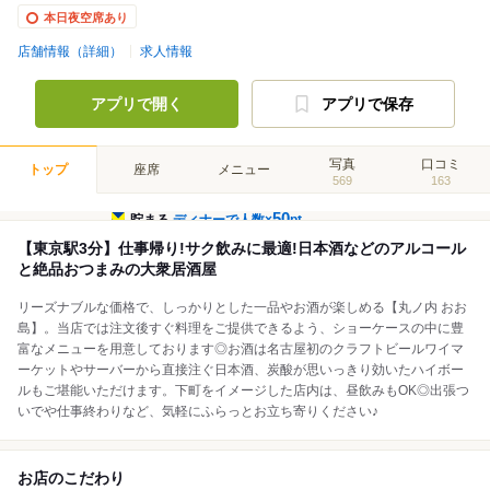
本日夜空席あり
店舗情報（詳細）
求人情報
アプリで開く
アプリで保存
写真
口コミ
トップ
座席
メニュー
569
163
50
貯まる
ディナーで人数×
pt
【東京駅3分】仕事帰り!サク飲みに最適!日本酒などのアルコール
と絶品おつまみの大衆居酒屋
リーズナブルな価格で、しっかりとした一品やお酒が楽しめる【丸ノ内 おお
島】。当店では注文後すぐ料理をご提供できるよう、ショーケースの中に豊
富なメニューを用意しております◎お酒は名古屋初のクラフトビールワイマ
ーケットやサーバーから直接注ぐ日本酒、炭酸が思いっきり効いたハイボー
ルもご堪能いただけます。下町をイメージした店内は、昼飲みもOK◎出張つ
いでや仕事終わりなど、気軽にふらっとお立ち寄りください♪
お店のこだわり