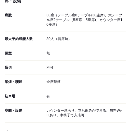
席・設備
席数
30席（テーブル席8テーブル(30座席)、大テーブ
ル席2テーブル（5座席、5座席)、カウンター席1
0座席）
最大予約可能人数
30人（着席時）
個室
無
貸切
不可
禁煙・喫煙
全席禁煙
駐車場
有
空間・設備
カウンター席あり、立ち飲みができる、無料Wi-
Fiあり、車椅子で入店可