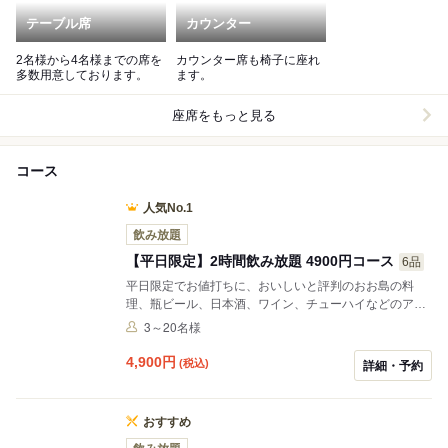
テーブル席
カウンター
2名様から4名様までの席を
カウンター席も椅子に座れ
多数用意しております。
ます。
座席をもっと見る
コース
人気No.1
飲み放題
【平日限定】2時間飲み放題 4900円コース
6品
平日限定でお値打ちに、おいしいと評判のおお島の料
理、瓶ビール、日本酒、ワイン、チューハイなどのアル
コール類の飲み放題がついたコースです。
3～20名様
4,900
円
(税込)
詳細・予約
おすすめ