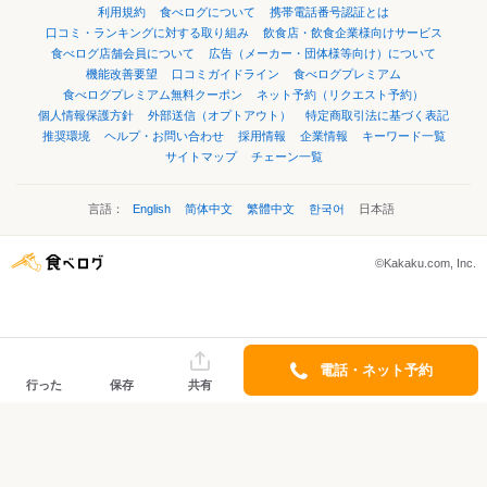
利用規約
食べログについて
携帯電話番号認証とは
口コミ・ランキングに対する取り組み
飲食店・飲食企業様向けサービス
食べログ店舗会員について
広告（メーカー・団体様等向け）について
機能改善要望
口コミガイドライン
食べログプレミアム
食べログプレミアム無料クーポン
ネット予約（リクエスト予約）
個人情報保護方針
外部送信（オプトアウト）
特定商取引法に基づく表記
推奨環境
ヘルプ・お問い合わせ
採用情報
企業情報
キーワード一覧
サイトマップ
チェーン一覧
言語：
English
简体中文
繁體中文
한국어
日本語
©Kakaku.com, Inc.
電話・ネット予約
行った
保存
共有