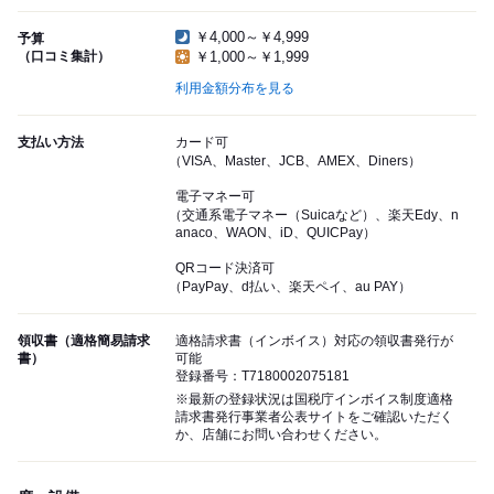
￥4,000～￥4,999
予算
（口コミ集計）
￥1,000～￥1,999
利用金額分布を見る
支払い方法
カード可
（VISA、Master、JCB、AMEX、Diners）
電子マネー可
（交通系電子マネー（Suicaなど）、楽天Edy、n
anaco、WAON、iD、QUICPay）
QRコード決済可
（PayPay、d払い、楽天ペイ、au PAY）
領収書（適格簡易請求
適格請求書（インボイス）対応の領収書発行が
書）
可能
登録番号：T7180002075181
※最新の登録状況は国税庁インボイス制度適格
請求書発行事業者公表サイトをご確認いただく
か、店舗にお問い合わせください。