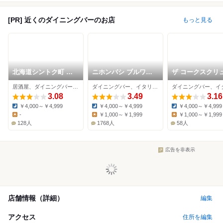
[PR] 近くのダイニングバーのお店
もっと見る
北海道シントク町 塚
ニホンバシ ブルワリ
ザ コークスクリ
田農場 八重洲北口店
ー トウキョウステー
バー＆グリル
居酒屋、ダイニングバー、鳥料理
ダイニングバー、イタリアン、バル
ション
3.08
3.49
3.16
￥4,000～￥4,999
￥4,000～￥4,999
￥4,000～￥4,999
Dinner:
Dinner:
Dinner:
-
￥1,000～￥1,999
￥1,000～￥1,999
Lunch:
Lunch:
Lunch:
128人
1768人
58人
広告を非表示
店舗情報（詳細）
編集
アクセス
住所を編集