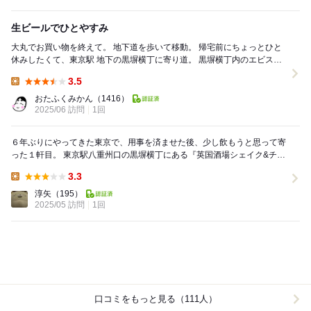
生ビールでひとやすみ
大丸でお買い物を終えて。 地下道を歩いて移動。 帰宅前にちょっとひと
休みしたくて、東京駅 地下の黒塀横丁に寄り道。 黒塀横丁内のエビスビ
ールにでも寄ろうかな と思...
3.5
Lunch:
おたふくみかん
（1416）
2025/06 訪問
1回
６年ぶりにやってきた東京で、用事を済ませた後、少し飲もうと思って寄
った１軒目。 東京駅八重州口の黒塀横丁にある『英国酒場シェイク&チッ
プス』さん。 以前は東京に来た時は、上...
3.3
Lunch:
淳矢
（195）
2025/05 訪問
1回
口コミをもっと見る（111人）