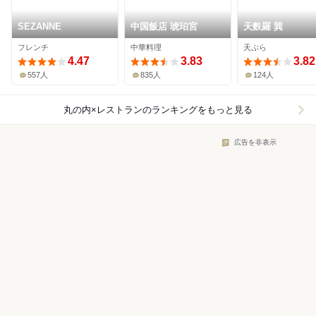
SEZANNE
中国飯店 琥珀宮
天麩羅 巽
フレンチ
中華料理
天ぷら
4.47
3.83
3.82
557人
835人
124人
丸の内×レストラン
のランキングをもっと見る
広告を非表示