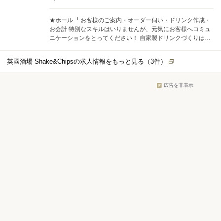
まったポジションもOK！ まずは働いてみて、一人ひとりに合
った働き方を見つけていただければと思います。
★ホール ┗お客様のご案内・オーダー伺い・ドリンク作成・
お会計 特別なスキルはいりませんが、元気にお客様へコミュ
ニケーションをとってください！ 自家製ドリンクづくりはバ
ーテンダーの要素もあり◎ ★キッチン ┗料理の仕込み・盛り
付け・洗い場・時々メニュー考案（アイデア大歓迎♪） 簡単な
英國酒場 Shake&Chipsの求人情報をもっと見る（
3
件）
盛り付けや調理から、大がかりな仕込み、メニューの考案な
ど…。 勤務時間やスキルに合わせて柔軟にお任せします。 あ
なたのスキルに合った出発点から一歩一歩向上していきまし
広告を非表示
ょう！ ・・・・ 当店ではホールからキッチンまで、ありとあ
らゆる業務をお任せします。 「料理は苦手だからホールがや
りたい」「接客よりも料理をするのが好き」という方は、決
まったポジションもOK！ まずは働いてみて、一人ひとりに合
った働き方を見つけていただければと思います。