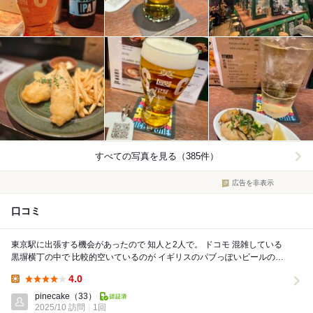
すべての写真を見る（385件）
広告を非表示
口コミ
東京駅に出張する機会があったので 知人と2人で。 ドコモ 混雑している
黒塀横丁の中で 比較的空いているのが イギリスのパブっぽいビールのお
店だった。 椅子の高いカウンター もあ...
4.0
Lunch:
pinecake
（33）
2025/10 訪問
1回