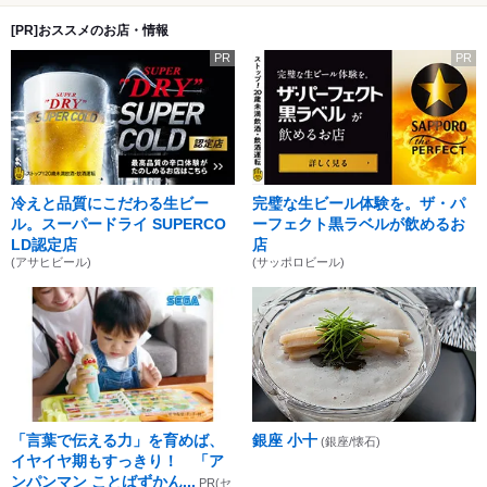
[PR]おススメのお店・情報
PR
PR
冷えと品質にこだわる生ビー
完璧な生ビール体験を。ザ・パ
ル。スーパードライ SUPERCO
ーフェクト黒ラベルが飲めるお
LD認定店
店
(アサヒビール)
(サッポロビール)
「言葉で伝える力」を育めば、
銀座 小十
(銀座/懐石)
イヤイヤ期もすっきり！ 「ア
ンパンマン ことばずかん...
PR(セ