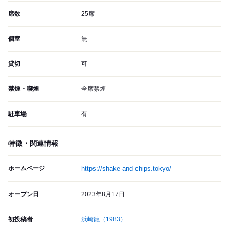
席数
25席
個室
無
貸切
可
禁煙・喫煙
全席禁煙
駐車場
有
特徴・関連情報
ホームページ
https://shake-and-chips.tokyo/
オープン日
2023年8月17日
初投稿者
浜崎龍
（1983）