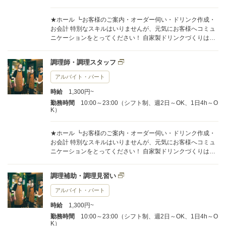
★ホール ┗お客様のご案内・オーダー伺い・ドリンク作成・
お会計 特別なスキルはいりませんが、元気にお客様へコミュ
ニケーションをとってください！ 自家製ドリンクづくりはバ
ーテンダーの要素もあり◎ ★キッチン ┗料理の仕込み・盛り
付け・洗い場・時々メニュー考案（アイデア大歓迎♪） 簡単な
調理師・調理スタッフ
盛り付けや調理から、大がかりな仕込み、メニューの考案な
ど…。 勤務時間やスキルに合わせて柔軟にお任せします。 あ
アルバイト・パート
なたのスキルに合った出発点から一歩一歩向上していきまし
時給
1,300円~
ょう！ ・・・・ 当店ではホールからキッチンまで、ありとあ
らゆる業務をお任せします。 「料理は苦手だからホールがや
勤務時間
10:00～23:00（シフト制、週2日～OK、1日4h～O
K）
りたい」「接客よりも料理をするのが好き」という方は、決
まったポジションもOK！ まずは働いてみて、一人ひとりに合
った働き方を見つけていただければと思います。
★ホール ┗お客様のご案内・オーダー伺い・ドリンク作成・
お会計 特別なスキルはいりませんが、元気にお客様へコミュ
ニケーションをとってください！ 自家製ドリンクづくりはバ
ーテンダーの要素もあり◎ ★キッチン ┗料理の仕込み・盛り
付け・洗い場・時々メニュー考案（アイデア大歓迎♪） 簡単な
調理補助・調理見習い
盛り付けや調理から、大がかりな仕込み、メニューの考案な
ど…。 勤務時間やスキルに合わせて柔軟にお任せします。 あ
アルバイト・パート
なたのスキルに合った出発点から一歩一歩向上していきまし
時給
1,300円~
ょう！ ・・・・ 当店ではホールからキッチンまで、ありとあ
らゆる業務をお任せします。 「料理は苦手だからホールがや
勤務時間
10:00～23:00（シフト制、週2日～OK、1日4h～O
K）
りたい」「接客よりも料理をするのが好き」という方は、決