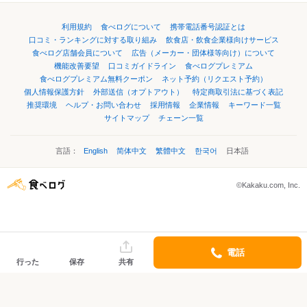
利用規約
食べログについて
携帯電話番号認証とは
口コミ・ランキングに対する取り組み
飲食店・飲食企業様向けサービス
食べログ店舗会員について
広告（メーカー・団体様等向け）について
機能改善要望
口コミガイドライン
食べログプレミアム
食べログプレミアム無料クーポン
ネット予約（リクエスト予約）
個人情報保護方針
外部送信（オプトアウト）
特定商取引法に基づく表記
推奨環境
ヘルプ・お問い合わせ
採用情報
企業情報
キーワード一覧
サイトマップ
チェーン一覧
言語：
English
简体中文
繁體中文
한국어
日本語
©Kakaku.com, Inc.
電話
行った
保存
共有