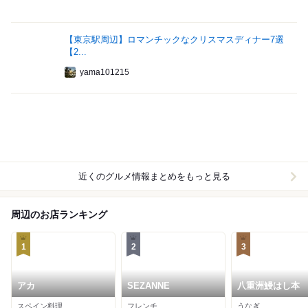
【東京駅周辺】ロマンチックなクリスマスディナー7選
【2...
yama101215
近くのグルメ情報まとめをもっと見る
周辺のお店ランキング
1
2
3
アカ
SEZANNE
八重洲鰻はし本
スペイン料理
フレンチ
うなぎ