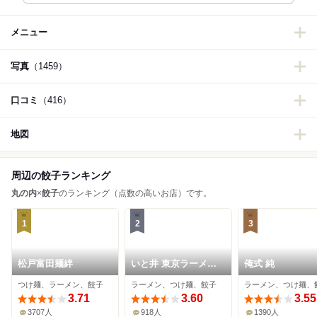
メニュー
写真
（1459）
口コミ
（416）
地図
周辺の餃子ランキング
丸の内
×
餃子
のランキング（点数の高いお店）です。
1
2
3
松戸富田麺絆
いと井 東京ラーメン
俺式 純
横丁店
つけ麺、ラーメン、餃子
ラーメン、つけ麺、餃子
ラーメン、つけ麺、
3.71
3.60
3.55
3707人
918人
1390人