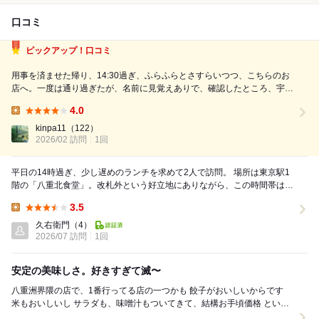
口コミ
ピックアップ！口コミ
用事を済ませた帰り、14:30過ぎ、ふらふらとさすらいつつ、こちらのお
店へ。一度は通り過ぎたが、名前に見覚えありで、確認したところ、宇都
宮駅のあの名店ではないか！！ 前回同様、焼き餃子、水餃子、日本酒を
4.0
注文。 ・手包みステーキ餃子 ・海老水餃子 ・栃木県産四季桜 焼き餃子に
Lunch:
はニンニ...
kinpa11
（122）
2026/02 訪問
1回
平日の14時過ぎ、少し遅めのランチを求めて2人で訪問。 場所は東京駅1
階の「八重北食堂」。改札外という好立地にありながら、この時間帯は混
雑も落ち着いており、店内はガラガラ。ゆった...
3.5
Lunch:
久右衛門
（4）
2026/07 訪問
1回
安定の美味しさ。好きすぎて滅〜
八重洲界隈の店で、1番行ってる店の一つかも 餃子がおいしいからです
米もおいしいし サラダも、味噌汁もついてきて、結構お手頃価格 という
のはあまり無いんですよ し...