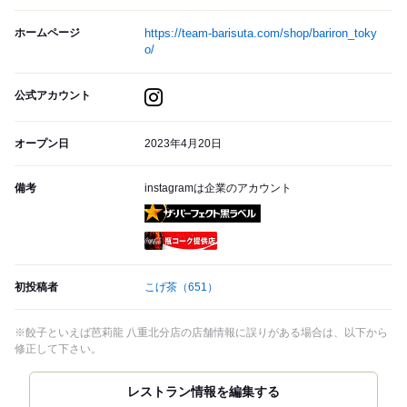
ホームページ
https://team-barisuta.com/shop/bariron_toky
o/
公式アカウント
オープン日
2023年4月20日
備考
instagramは企業のアカウント
ザ・パーフェクト黒ラベル
瓶コーク提供店
初投稿者
こげ茶
（651）
※餃子といえば芭莉龍 八重北分店の店舗情報に誤りがある場合は、以下から
修正して下さい。
レストラン情報を編集する