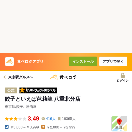
インストール
アプリで開く
東京駅グルメへ
ログイン
ザ・パーフェクト黒ラベル
公式
餃子といえば芭莉龍 八重北分店
東京駅/餃子､ 居酒屋
3.49
416
人
16365
人
￥3,000～￥3,999
￥2,000～￥2,999