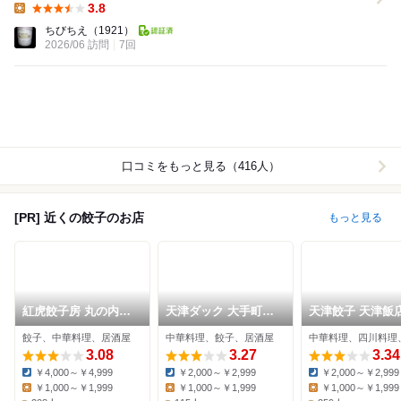
3.8
Lunch:
ちびちえ
（1921）
2026/06 訪問
7回
口コミをもっと見る（416人）
[PR] 近くの餃子のお店
もっと見る
紅虎餃子房 丸の内セ
天津ダック 大手町フ
天津餃子 天津飯
ンタービル店
ィナンシャルシティグ
餃子専門店
餃子、中華料理、居酒屋
中華料理、餃子、居酒屋
中華料理、四川料理
ランキューブ店
3.08
3.27
3.34
￥4,000～￥4,999
￥2,000～￥2,999
￥2,000～￥2,999
Dinner:
Dinner:
Dinner:
￥1,000～￥1,999
￥1,000～￥1,999
￥1,000～￥1,999
Lunch:
Lunch:
Lunch: