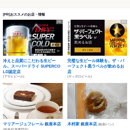
[PR]おススメのお店・情報
PR
PR
冷えと品質にこだわる生ビー
完璧な生ビール体験を。ザ・パ
ル。スーパードライ SUPERCO
ーフェクト黒ラベルが飲めるお
LD認定店
店
(アサヒビール)
(サッポロビール)
マリアージュフレール 銀座本店
木村家 銀座本店
(銀座/パン)
(銀座/紅茶専門店)