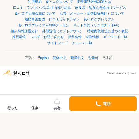
利用規約
食べログについて
携帯電話番号認証とは
口コミ・ランキングに対する取り組み
飲食店・飲食企業様向けサービス
食べログ店舗会員について
広告（メーカー・団体様等向け）について
機能改善要望
口コミガイドライン
食べログプレミアム
食べログプレミアム無料クーポン
ネット予約（リクエスト予約）
個人情報保護方針
外部送信（オプトアウト）
特定商取引法に基づく表記
推奨環境
ヘルプ・お問い合わせ
採用情報
企業情報
キーワード一覧
サイトマップ
チェーン一覧
言語：
English
简体中文
繁體中文
한국어
日本語
©Kakaku.com, Inc.
電話
行った
保存
共有