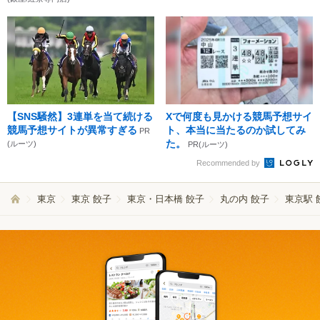
【SNS騒然】3連単を当て続ける
Xで何度も見かける競馬予想サイ
競馬予想サイトが異常すぎる
ト、本当に当たるのか試してみ
PR
た。
(ルーツ)
PR(ルーツ)
Recommended by
東京
東京 餃子
東京・日本橋 餃子
丸の内 餃子
東京駅 