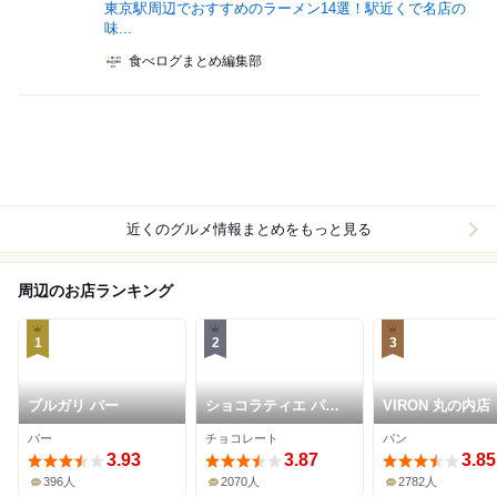
東京駅周辺でおすすめのラーメン14選！駅近くで名店の
味...
食べログまとめ編集部
近くのグルメ情報まとめをもっと見る
周辺のお店ランキング
1
2
3
ブルガリ バー
ショコラティエ パレ
VIRON 丸の内店
ド オール 東京
バー
チョコレート
パン
3.93
3.87
3.85
396人
2070人
2782人