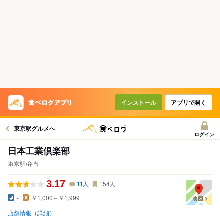
インストール
アプリで開く
東京駅グルメへ
ログイン
日本工業倶楽部
東京駅/弁当
3.17
11
人
154
人
-
￥1,000～￥1,999
店舗情報（詳細）