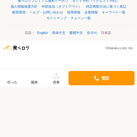
食べログプレミアム無料クーポン
ネット予約（リクエスト予約）
個人情報保護方針
外部送信（オプトアウト）
特定商取引法に基づく表記
推奨環境
ヘルプ・お問い合わせ
採用情報
企業情報
キーワード一覧
サイトマップ
チェーン一覧
言語：
English
简体中文
繁體中文
한국어
日本語
©Kakaku.com, Inc.
電話
行った
保存
共有