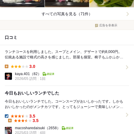
すべての写真を見る（71件）
広告を非表示
口コミ
ランチコースを利用しました。スープとメイン、デザートで約8,000円。
伝統ある施設で格式の高さを感じました。部屋も個室。椅子もふかふかで
した。 ただ、建物と比して、スタッフは...
3.0
Lunch:
kaya.401
（82）
2026/05 訪問
1回
今日もおいしいランチでした
今日もおいしいランチでした。コーンスープがおいしかったです。しかも
おいしかったのがメンチカツです。とってもジューシーで美味しいメンチ
カツでございました。最高においしかったです 今...
3.5
Dinner:
3.5
Lunch:
macosharedaisuki
（2658）
2025/03 訪問
4回