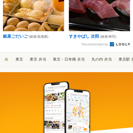
銀座ごだいご
すきやばし 次郎
(銀座/居酒屋)
(銀座/寿司)
Recommended by
東京
東京 弁当
東京・日本橋 弁当
丸の内 弁当
東京駅 