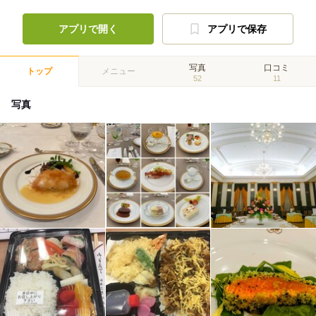
アプリで開く
アプリで保存
写真
口コミ
トップ
メニュー
52
11
写真