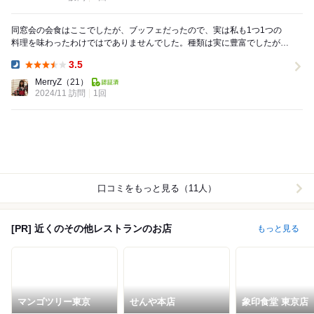
同窓会の会食はここでしたが、ブッフェだったので、実は私も1つ1つの
料理を味わったわけではでありませんでした。種類は実に豊富でしたが、
参加した人たちは日本人も外国人も、どちらも和食の...
3.5
Dinner:
MerryZ
（21）
2024/11 訪問
1回
口コミをもっと見る（11人）
[PR] 近くのその他レストランのお店
もっと見る
マンゴツリー東京
せんや本店
象印食堂 東京店