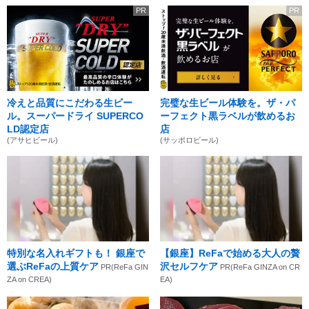
PR
PR
冷えと品質にこだわる生ビー
完璧な生ビール体験を。ザ・パ
ル。スーパードライ SUPERCO
ーフェクト黒ラベルが飲めるお
LD認定店
店
(アサヒビール)
(サッポロビール)
特別な名入れギフトも！ 銀座で
【銀座】ReFaで始める大人の贅
選ぶReFaの上質ケア
沢セルフケア
PR(ReFa GIN
PR(ReFa GINZA on CR
ZA on CREA)
EA)