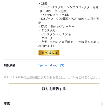
▼設備
・150インチスクリーン＆プロジェクター完備
（HDMIケーブル使用）
・ワイヤレスマイク4本
・DJブース・CDJ機器・PC/iPodからの再生可
能
・DVD／Blu-rayプレーヤー
・テラスあり
・インスタントカメラ1台
・クローク
・夜景（丸の内／大手町エリアの夜景をお楽し
み頂けます）
初投稿者
Span-coal Yagi
（3）
※THE UPPERの店舗情報に誤りがある場合は、以下からご報告ください。
誤りを報告する
座席