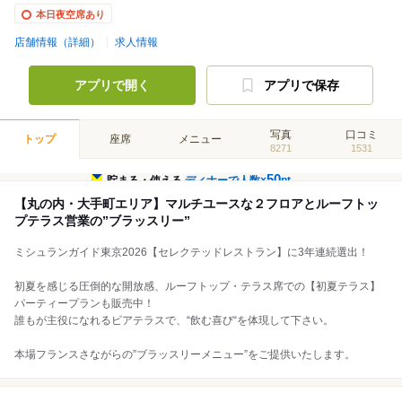
本日夜空席あり
店舗情報（詳細）
求人情報
アプリで開く
アプリで保存
写真
口コミ
トップ
座席
メニュー
8271
1531
50
貯まる・使える
ディナーで人数×
pt
【丸の内・大手町エリア】マルチユースな２フロアとルーフトッ
プテラス営業の”ブラッスリー”
ミシュランガイド東京2026【セレクテッドレストラン】に3年連続選出！
初夏を感じる圧倒的な開放感、ルーフトップ・テラス席での【初夏テラス】
パーティープランも販売中！
誰もが主役になれるビアテラスで、“飲む喜び“を体現して下さい。
本場フランスさながらの”ブラッスリーメニュー”をご提供いたします。