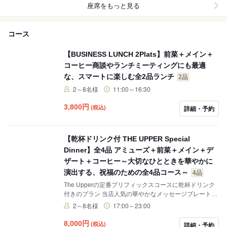
座席をもっと見る
コース
【BUSINESS LUNCH 2Plats】前菜＋メイン＋
コーヒー商談やランチミーティングにも最適
な、スマートに楽しむ全2品ランチ
2品
2～8名様
11:00～16:30
3,800
円
(税込)
詳細・予約
【乾杯ドリンク付 THE UPPER Special
Dinner】全4品 アミューズ＋前菜＋メイン＋デ
ザート＋コーヒー～大切なひとときを華やかに
演出する、祝福のための全4品コース～
4品
The Upperの定番プリフィックスコースに乾杯ドリンク
付きのプラン 当店人気の華やかなメッセージプレートの
追加でお祝い事にも最適です！
2～8名様
17:00～23:00
8,000
円
(税込)
詳細・予約