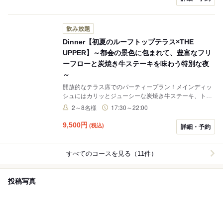
飲み放題
Dinner【初夏のルーフトップテラス×THE
UPPER】～都会の景色に包まれて、豊富なフリ
ーフローと炭焼き牛ステーキを味わう特別な夜
～
開放的なテラス席でのパーティープラン！メインディッ
シュにはカリッとジューシーな炭焼き牛ステーキ、トル
ネードサーバーからお飲み頂くビール他、ポピュラーな
2～8名様
17:30～22:00
ラインナップのみならず、ロゼワインや、アペロール、
オリジナルノンアルコールカクテルなど、ドリンクライ
9,500
円
(税込)
詳細・予約
ンナップも豊富。 誰もが主役になれるビアテラス
で、“飲む喜び“を再発見。
すべてのコースを見る（11件）
投稿写真