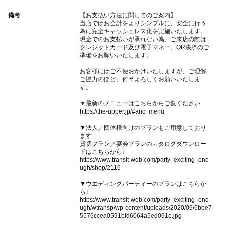
備考
【お支払い方法に関してのご案内】
当店ではお会計をよりシンプルに、安全に行う
為に完全キャッシュレス化を実施いたします。
現金でのお支払いが承れない為、ご来店の際は
クレジットカード及び電子マネー、QR決済のご
準備をお願いいたします。
お客様にはご不便おかけいたしますが、ご理解
ご協力のほど、何卒よろしくお願いいたしま
す。
▼最新のメニューはこちらからご覧ください
https://the-upper.jp/#anc_menu
▼法人／団体様向けのプランもご用意しており
ます
貸切プラン／宴会プランのカタログダウンロー
ドはこちらから↓
https://www.transit-web.com/party_exciting_eno
ugh/shop/2116
▼ウエディングパーティーのプランはこちらか
ら↓
https://www.transit-web.com/party_exciting_eno
ugh/wtransp/wp-content/uploads/2020/09/6bbe7
5576ccea0591bfd6064a5ed091e.jpg