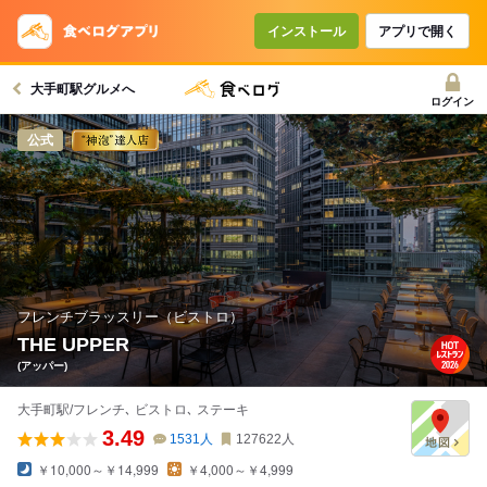
インストール
アプリで開く
大手町駅グルメへ
ログイン
公式
フレンチブラッスリー（ビストロ）
THE UPPER
(アッパー)
大手町駅/フレンチ､ ビストロ､ ステーキ
3.49
1531
人
127622
人
￥10,000～￥14,999
￥4,000～￥4,999