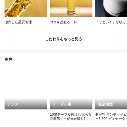
徹底した品質管理
コクを感じる一杯
「うまい！」が続く
こだわりをもっと見る
座席
テラス
テーブル席
完全個室
10階テーブル席は活気ある
個室料 ランチタイム
雰囲気。自然光が降り注ぎ
￥8,800 ディナータイム
広々とした開放的な空間
￥13,200 最大8