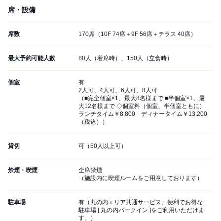
席・設備
席数
170席（10F 74席＋9F 56席＋テラス 40席）
最大予約可能人数
80人（着席時）、150人（立食時）
個室
有
2人可、4人可、6人可、8人可
（■完全個室×1、最大8名様まで ■半個室×1、最
大12名様まで ◇個室料（個室、半個室ともに）
ランチタイム￥8,800 ディナータイム￥13,200
（税込））
貸切
可（50人以上可）
禁煙・喫煙
全席禁煙
（施設内に喫煙ルームをご用意しております）
駐車場
有（丸の内エリア共通サービス。便利でお得な
駐車場 [ 丸の内パークイン ]をご利用いただけま
す。）