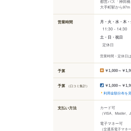
都営バス「神田橋
大手町駅から97m
月・火・水・木・
営業時間
11:30 - 14:30
土・日・祝日
定休日
営業時間・定休日
予算
￥1,000～￥1,9
予算
（口コミ集計）
￥1,000～￥1,9
利用金額分布を
カード可
支払い方法
（VISA、Master、
電子マネー可
（交通系電子マネー（S