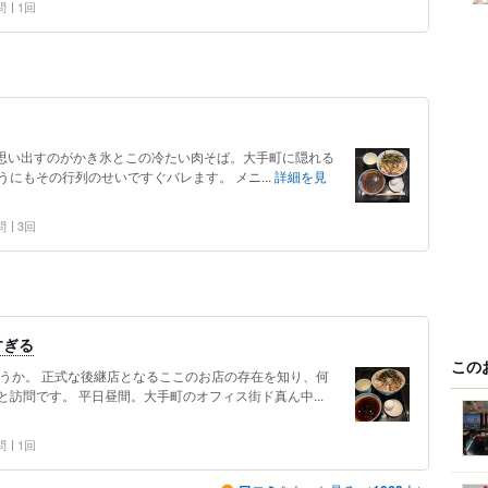
問
1回
れば思い出すのがかき氷とこの冷たい肉そば。大手町に隠れる
にもその行列のせいですぐバレます。 メニ...
詳細を見
問
3回
すぎる
この
ょうか。 正式な後継店となるここのお店の存在を知り、何
訪問です。 平日昼間。大手町のオフィス街ド真ん中...
問
1回