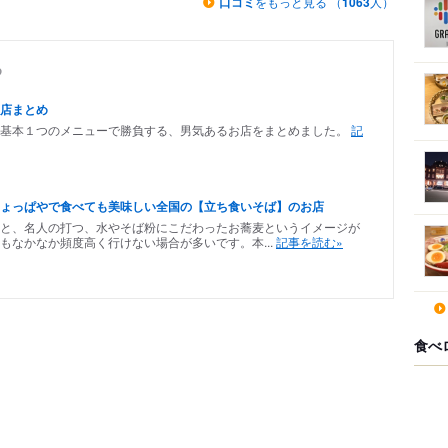
口コミ
をもっと見る （
1063
人）
め
店まとめ
、基本１つのメニューで勝負する、男気あるお店をまとめました。
記
ょっぱやで食べても美味しい全国の【立ち食いそば】のお店
と、名人の打つ、水やそば粉にこだわったお蕎麦というイメージが
もなかなか頻度高く行けない場合が多いです。本...
記事を読む»
食べ