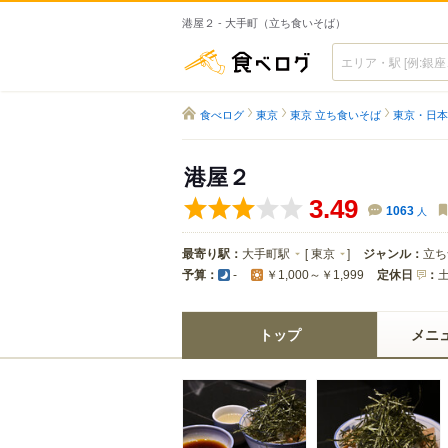
港屋２ - 大手町（立ち食いそば）
食べログ
食べログ
東京
東京 立ち食いそば
東京・日本
港屋２
3.49
1063
人
最寄り駅：
大手町駅
[
東京
]
ジャンル：
立ち
予算：
定休日
：
-
￥1,000～￥1,999
トップ
メニ