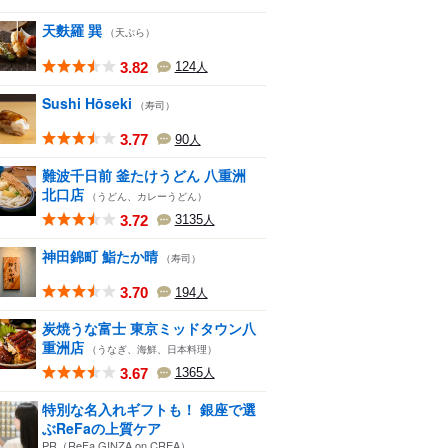
天麩羅 巽
（天ぷら）
3.82
124
人
Sushi Hōseki
（寿司）
3.77
90
人
難波千日前 釜たけうどん 八重洲
北口店
（うどん、カレーうどん）
3.72
3135
人
神田錦町 鮨たか晴
（寿司）
3.70
194
人
炭焼うな富士 東京ミッドタウン八
重洲店
（うなぎ、海鮮、日本料理）
3.67
1365
人
特別な名入れギフトも！ 銀座で選
ぶReFaの上質ケア
PR（ReFa GINZA on CREA）