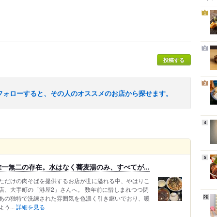
1
2
投稿する
3
フォローすると、その人のオススメのお店から探せます。
4
5
一無二の存在。水はなく蕎麦湯のみ、すべてが...
ただけの肉そばを提供するお店が世に溢れる中、やはりこ
店、大手町の「港屋2」さんへ。 数年前に惜しまれつつ閉
あの独特で洗練された雰囲気を色濃く引き継いでおり、暖
う...
詳細を見る