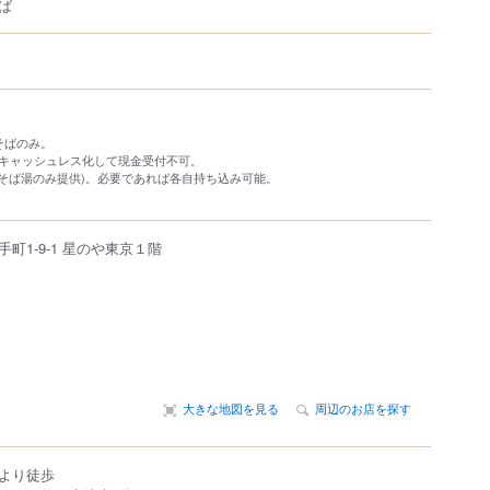
ば
そばのみ。
最近キャッシュレス化して現金受付不可。
そば湯のみ提供)。必要であれば各自持ち込み可能。
手町
1-9-1
星のや東京
１階
大きな地図を見る
周辺のお店を探す
より徒歩