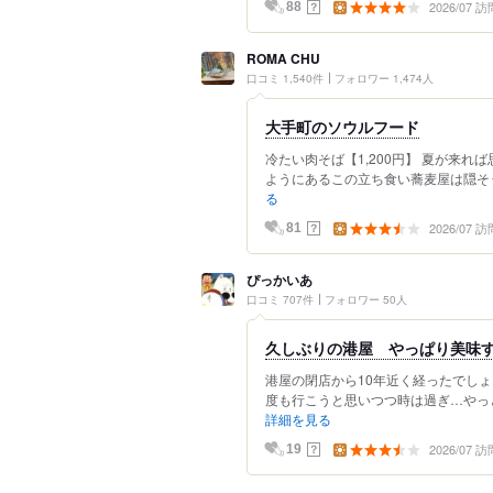
2026/07 訪
？
88
ROMA CHU
口コミ 1,540件
フォロワー 1,474人
大手町のソウルフード
冷たい肉そば【1,200円】 夏が来
ようにあるこの立ち食い蕎麦屋は隠そう
る
2026/07 訪
？
81
ぴっかいあ
口コミ 707件
フォロワー 50人
久しぶりの港屋 やっぱり美味
港屋の閉店から10年近く経ったでし
度も行こうと思いつつ時は過ぎ…やっと
詳細を見る
2026/07 訪
？
19