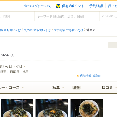
食べログについて
保有Vポイント
予約確認
行っ
橋 立ち食いそば
丸の内 立ち食いそば
大手町駅 立ち食いそば
港屋２
56543
人
食いそば
そば
土曜日、日曜日、祝日
店舗情報（詳細）
ュー・コース
写真
口コミ
2548