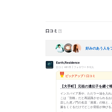
口コミ
？
好みのあう人を
Earth,Residence
口コミ 481件
フォロワー 512人
ピックアップ！口コミ
【大手町】元祖の遺伝子を継ぐ唯
インスパイア系や、ただラー油を入れ
こは「別格」だと再認識させられるお
店した虎ノ門の名店「港屋」の味と、
簾をくぐるだけでどこか背筋が伸びるよ