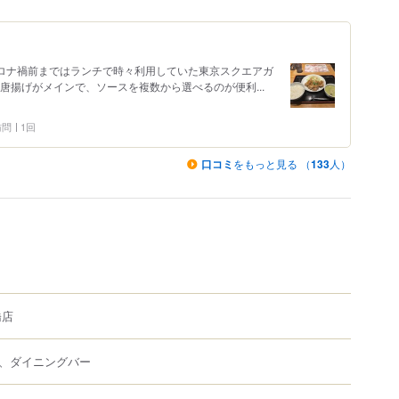
コロナ禍前まではランチで時々利用していた東京スクエアガ
唐揚げがメインで、ソースを複数から選べるのが便利...
 訪問
1回
口コミ
をもっと見る （
133
人）
橋店
、ダイニングバー