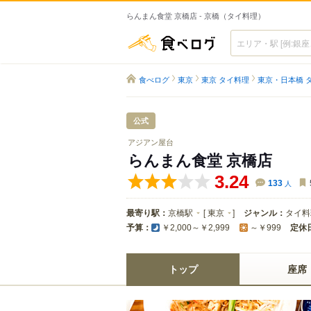
らんまん食堂 京橋店 - 京橋（タイ料理）
食べログ
食べログ
東京
東京 タイ料理
東京・日本橋 
公式
アジアン屋台
らんまん食堂 京橋店
3.24
133
人
最寄り駅：
京橋駅
[
東京
]
ジャンル：
タイ料
予算：
定休
￥2,000～￥2,999
～￥999
トップ
座席