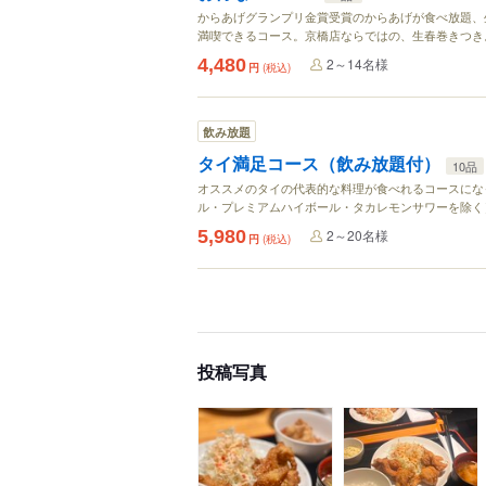
からあげグランプリ金賞受賞のからあげが食べ放題、
満喫できるコース。京橋店ならではの、生春巻きつき
4,480
2～14名様
円
(税込)
飲み放題
タイ満足コース（飲み放題付）
10品
オススメのタイの代表的な料理が食べれるコースにな
ル・プレミアムハイボール・タカレモンサワーを除く
5,980
2～20名様
円
(税込)
投稿写真