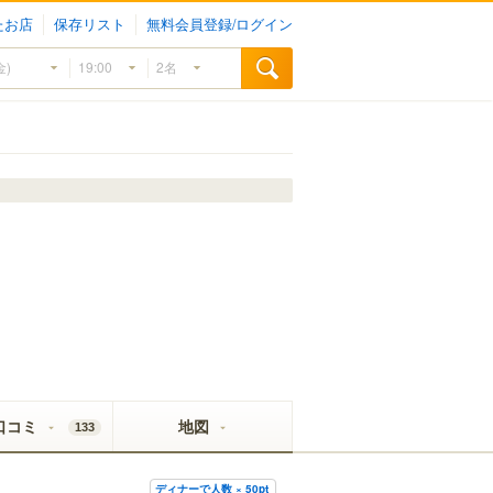
たお店
保存リスト
無料会員登録/ログイン
口コミ
地図
133
ディナーで人数 × 50pt