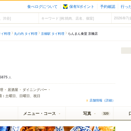
食べログについて
保有Vポイント
予約確認
行っ
タイ料理
丸の内 タイ料理
京橋駅 タイ料理
らんまん食堂 京橋店
5875
人
理
居酒屋
ダイニングバー
日：
土曜日、日曜日、祝日
店舗情報（詳細）
メニュー・コース
写真
320