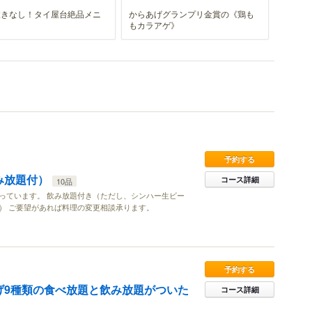
置きなし！タイ屋台絶品メニ
からあげグランプリ金賞の《鶏も
もカラアゲ》
予約する
み放題付）
コース詳細
10品
っています。 飲み放題付き（ただし、シンハー生ビー
） ご要望があれば料理の変更相談承ります。
予約する
げ9種類の食べ放題と飲み放題がついた
コース詳細