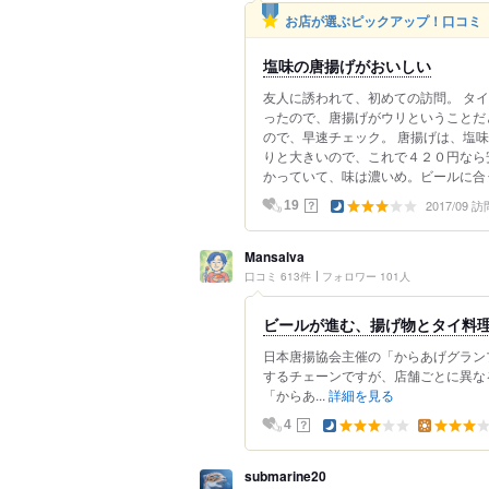
お店が選ぶピックアップ！口コミ
塩味の唐揚げがおいしい
友人に誘われて、初めての訪問。 タ
ったので、唐揚げがウリということだ
ので、早速チェック。 唐揚げは、塩
りと大きいので、これで４２０円なら
かっていて、味は濃いめ。ビールに合う.
2017/09 訪
？
19
Mansalva
口コミ 613件
フォロワー 101人
ビールが進む、揚げ物とタイ料
日本唐揚協会主催の「からあげグラン
するチェーンですが、店舗ごとに異な
「からあ...
詳細を見る
？
4
submarine20