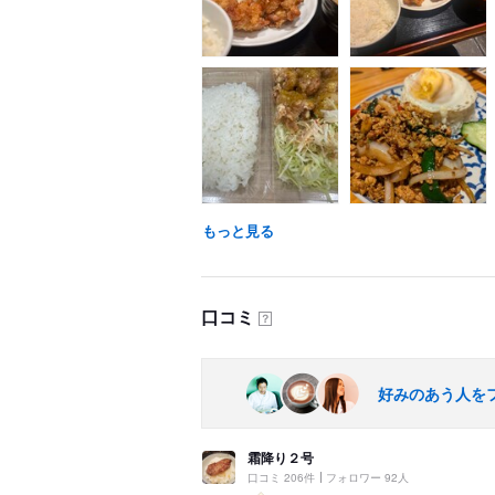
もっと見る
口コミ
？
好みのあう人を
霜降り２号
口コミ 206件
フォロワー 92人