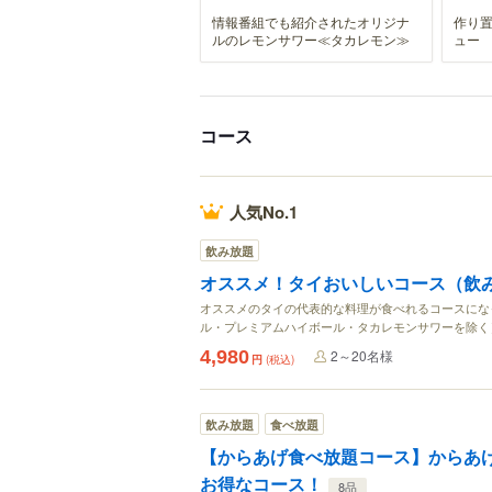
情報番組でも紹介されたオリジナ
作り
ルのレモンサワー≪タカレモン≫
ュー
コース
人気No.1
飲み放題
オススメ！タイおいしいコース（飲
オススメのタイの代表的な料理が食べれるコースにな
ル・プレミアムハイボール・タカレモンサワーを除く
4,980
2～20名様
円
(税込)
飲み放題
食べ放題
【からあげ食べ放題コース】からあ
お得なコース！
8品