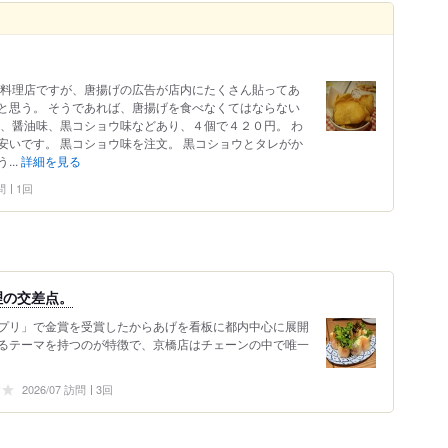
イ料理店ですが、唐揚げの広告が店内にたくさん貼ってあ
と思う。 そうであれば、唐揚げを食べなくてはならない
味、醤油味、黒コショウ味などあり、４個で４２０円。 わ
安いです。 黒コショウ味を注文。 黒コショウとタレがか
..
詳細を見る
問
1回
理の交差点。
プリ」で金賞を受賞したからあげを看板に都内中心に展開
るテーマを持つのが特徴で、京橋店はチェーンの中で唯一
2026/07 訪問
3回