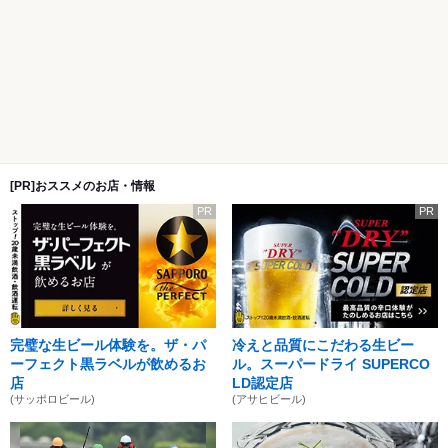
[PR]おススメのお店・情報
PR
PR
完璧な生ビール体験を。ザ・パ
冷えと品質にこだわる生ビー
ーフェクト黒ラベルが飲めるお
ル。スーパードライ SUPERCO
店
LD認定店
(サッポロビール)
(アサヒビール)