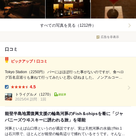
すべての写真を見る（1212件）
広告を非表示
口コミ
ピックアップ！口コミ
Tokyo Station（2250円） バーにはほぼ行った事がないのですが、食べロ
グ百名店巡りも兼ねて行ってみたいと思い訪ねました。 ノンアルコール
はジンジャーエールとコーラぐらいしか無いようでした（行った時は。食
4.5
べログの過去口コミを読むと、期間限定カクテルがあるときはノンアルコ
Dinner:
ールに...
トライグルメ
（1270）
2025/04 訪問
1回
能登半島地震復興支援の輪島河豚のFish＆chipsを肴に「ジャ
パニーズウヰスキーに誘われる旅」を堪能
河豚といえば山口県というのが通説ですが、実は天然河豚の水揚げNo.1
は石川県で、ほとんどが能登の輪島辺りで捕れているそうです。そんな輪