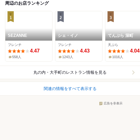
周辺のお店ランキング
1
2
3
SEZANNE
シェ・イノ
てんぷら 深町
フレンチ
フレンチ
天ぷら
4.47
4.43
4.04
558人
1243人
1016人
丸の内・大手町
のレストラン情報を見る
関連の情報をすべて表示する
広告を非表示