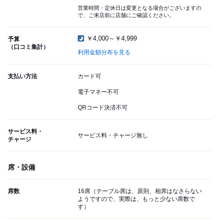
営業時間・定休日は変更となる場合がございますの
で、ご来店前に店舗にご確認ください。
￥4,000～￥4,999
予算
（口コミ集計）
利用金額分布を見る
支払い方法
カード可
電子マネー不可
QRコード決済不可
サービス料・
サービス料・チャージ無し
チャージ
席・設備
席数
16席（テーブル席は、原則、相席はなさらない
ようですので、実際は、もっと少ない席数で
す）