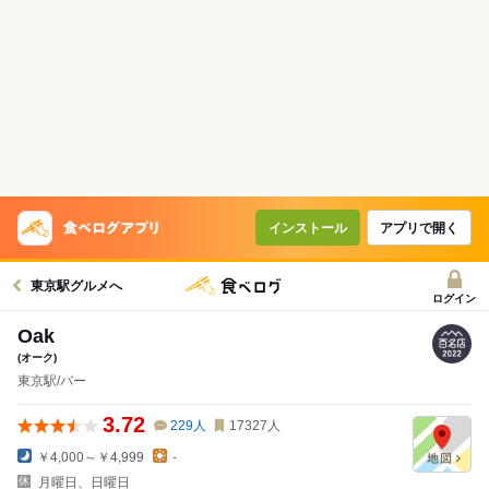
インストール
アプリで開く
東京駅グルメへ
ログイン
Oak
(オーク)
東京駅/バー
3.72
229
人
17327
人
￥4,000～￥4,999
-
月曜日、日曜日