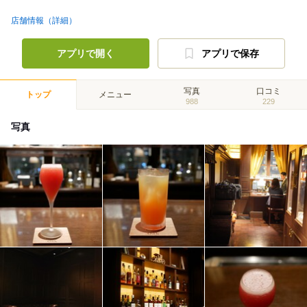
店舗情報（詳細）
アプリで開く
アプリで保存
写真
口コミ
トップ
メニュー
988
229
写真