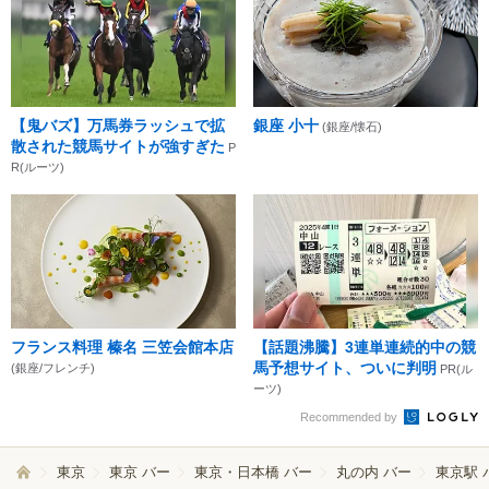
【鬼バズ】万馬券ラッシュで拡
銀座 小十
(銀座/懐石)
散された競馬サイトが強すぎた
P
R(ルーツ)
フランス料理 榛名 三笠会館本店
【話題沸騰】3連単連続的中の競
馬予想サイト、ついに判明
(銀座/フレンチ)
PR(ル
ーツ)
Recommended by
東京
東京 バー
東京・日本橋 バー
丸の内 バー
東京駅 