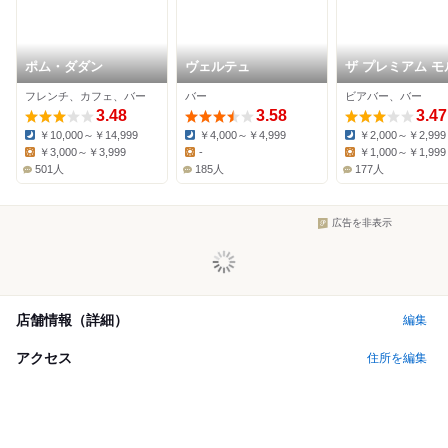
ポム・ダダン
ヴェルテュ
ザ プレミアム モ
ハウス
フレンチ、カフェ、バー
バー
ビアバー、バー
3.48
3.58
3.47
￥10,000～￥14,999
￥4,000～￥4,999
￥2,000～￥2,999
Dinner:
Dinner:
Dinner:
￥3,000～￥3,999
-
￥1,000～￥1,999
Lunch:
Lunch:
Lunch:
501人
185人
177人
広告を非表示
店舗情報（詳細）
編集
アクセス
住所を編集