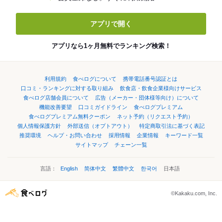
アプリで開く
アプリなら1ヶ月無料でランキング検索！
利用規約
食べログについて
携帯電話番号認証とは
口コミ・ランキングに対する取り組み
飲食店・飲食企業様向けサービス
食べログ店舗会員について
広告（メーカー・団体様等向け）について
機能改善要望
口コミガイドライン
食べログプレミアム
食べログプレミアム無料クーポン
ネット予約（リクエスト予約）
個人情報保護方針
外部送信（オプトアウト）
特定商取引法に基づく表記
推奨環境
ヘルプ・お問い合わせ
採用情報
企業情報
キーワード一覧
サイトマップ
チェーン一覧
言語：
English
简体中文
繁體中文
한국어
日本語
©Kakaku.com, Inc.